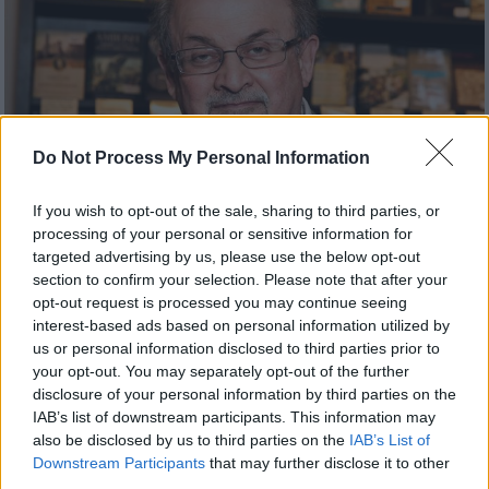
Do Not Process My Personal Information
If you wish to opt-out of the sale, sharing to third parties, or
processing of your personal or sensitive information for
targeted advertising by us, please use the below opt-out
section to confirm your selection. Please note that after your
Κόσμος
|
14.08.2022 07:38
opt-out request is processed you may continue seeing
Αυξήθηκαν οι πωλήσεις των «Σατανικών
interest-based ads based on personal information utilized by
us or personal information disclosed to third parties prior to
Στίχων» μετά τη δολοφονική επίθεση
your opt-out. You may separately opt-out of the further
κατά του Σαλμάν Ρούσντι
disclosure of your personal information by third parties on the
IAB’s list of downstream participants. This information may
Το απόγευμα του Σαββάτου, τρεις εκδόσεις
also be disclosed by us to third parties on the
IAB’s List of
του βιβλίου ήταν στην κορυφή του
Downstream Participants
that may further disclose it to other
βαρόμετρου πωλήσεων βιβλίων της Amazon
third parties.