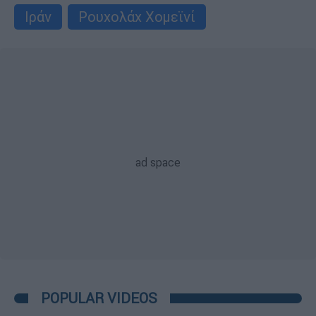
Ιράν
Ρουχολάχ Χομεϊνί
POPULAR VIDEOS