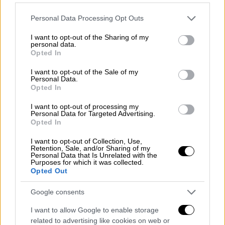
Please note that this website/app uses one or more Google
Personal Data Processing Opt Outs
services and may gather and store information including but
not limited to your visit or usage behaviour. You may click to
I want to opt-out of the Sharing of my
personal data.
grant or deny consent to Google and its third-party tags to
Opted In
use your data for below specified purposes in below Google
consent section.
I want to opt-out of the Sale of my
Personal Data.
Opted In
I want to opt-out of processing my
Personal Data for Targeted Advertising.
Opted In
I want to opt-out of Collection, Use,
Retention, Sale, and/or Sharing of my
Personal Data that Is Unrelated with the
Purposes for which it was collected.
Opted Out
Κόσμος
|
13.08.2022 19:22
«Θα είσαι η επόμενη»: Σοκαριστικές
Google consents
απειλές σε βάρος της Tζ. Κ. Ρόουλινγκ
I want to allow Google to enable storage
επειδή συμπαραστάθηκε στον Σαλμάν
related to advertising like cookies on web or