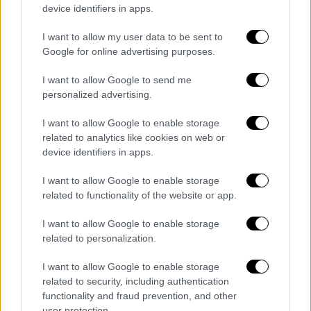
Ρούσντι!
device identifiers in apps.
Η ίδια απευθύνθηκε στην αστυνομία
I want to allow my user data to be sent to
Google for online advertising purposes.
I want to allow Google to send me
personalized advertising.
I want to allow Google to enable storage
related to analytics like cookies on web or
device identifiers in apps.
I want to allow Google to enable storage
related to functionality of the website or app.
I want to allow Google to enable storage
related to personalization.
I want to allow Google to enable storage
related to security, including authentication
Κόσμος
|
13.08.2022 18:58
functionality and fraud prevention, and other
Όσα γνωρίζουμε για τον δράστη της
user protection.