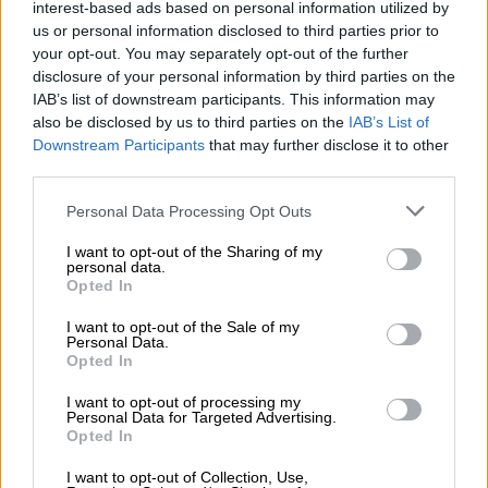
interest-based ads based on personal information utilized by
Σινεμά
|
27.03.2026 13:04
us or personal information disclosed to third parties prior to
Τα βραβεία Όσκαρ μετακομίζουν σε νέο
your opt-out. You may separately opt-out of the further
disclosure of your personal information by third parties on the
«σπίτι» το 2029 - Για πρώτη φορά και στο
IAB’s list of downstream participants. This information may
YouTube
also be disclosed by us to third parties on the
IAB’s List of
Downstream Participants
that may further disclose it to other
Η 101η διοργάνωση θα είναι ιστορική για
third parties.
πολλούς λόγους
Please note that this website/app uses one or more Google
Personal Data Processing Opt Outs
services and may gather and store information including but
not limited to your visit or usage behaviour. You may click to
I want to opt-out of the Sharing of my
personal data.
grant or deny consent to Google and its third-party tags to
Opted In
use your data for below specified purposes in below Google
consent section.
I want to opt-out of the Sale of my
Personal Data.
Opted In
I want to opt-out of processing my
Personal Data for Targeted Advertising.
Opted In
I want to opt-out of Collection, Use,