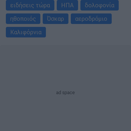
ειδήσεις τώρα
ΗΠΑ
δολοφονία
ηθοποιός
Όσκαρ
αεροδρόμιο
Καλιφόρνια