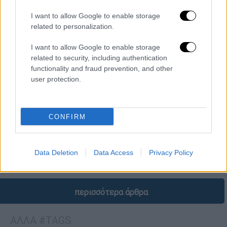
I want to allow Google to enable storage
related to personalization.
I want to allow Google to enable storage
related to security, including authentication
functionality and fraud prevention, and other
user protection.
Κόσμος
|
03.03.2026 23:30
ΗΠΑ: Αναγκαστική προσγείωση
αεροσκάφους στο Λος Άντζελες - Τι
CONFIRM
έγινε
Το αεροσκάφος μετέφερε 256 επιβάτες και
Data Deletion
Data Access
Privacy Policy
12 μέλη πληρώματος
περισσότερα άρθρα
ΑΛΛΑ #TAGS