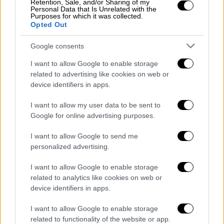
Retention, Sale, and/or Sharing of my
Personal Data that Is Unrelated with the
Purposes for which it was collected.
Opted Out
Σινεμά
|
13.03.2026 07:55
Google consents
Όσκαρ 2026: Τρόμος πάνω από το Λος
I want to allow Google to enable storage
Άντζελες – Οι Αρχές φοβούνται
related to advertising like cookies on web or
χτύπημα των Ιρανών και παίρνουν
device identifiers in apps.
θέσεις μάχης
I want to allow my user data to be sent to
Οι Αμερικανοί το γνωρίζουν καλά:
Google for online advertising purposes.
«Έσπειρες ανέμους, θα θερίσεις θύελλες» ...
I want to allow Google to send me
personalized advertising.
I want to allow Google to enable storage
related to analytics like cookies on web or
device identifiers in apps.
I want to allow Google to enable storage
related to functionality of the website or app.