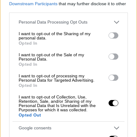
Downstream Participants
that may further disclose it to other
third parties.
Please note that this website/app uses one or more Google
Personal Data Processing Opt Outs
services and may gather and store information including but
not limited to your visit or usage behaviour. You may click to
I want to opt-out of the Sharing of my
personal data.
grant or deny consent to Google and its third-party tags to
Opted In
use your data for below specified purposes in below Google
Οικονομία
|
09.10.2022 11:44
consent section.
I want to opt-out of the Sale of my
ΑΑΔΕ: Με τη βοήθεια της τεχνολογίας
Personal Data.
σφίγγει ο κλοιός γύρω από τους
Opted In
φοροφυγάδες - 24.193 καταγγελίες στο
I want to opt-out of processing my
apodixi
Personal Data for Targeted Advertising.
Opted In
Το τελευταίο χρονικό διάστημα
I want to opt-out of Collection, Use,
χρησιμοποιούνται πολλά πολύτιμα
Retention, Sale, and/or Sharing of my
εργαλεία, όπως το Appodixi, το ElenxisLive, η
Personal Data that Is Unrelated with the
Purposes for which it was collected.
επέκταση των POS σε όλη την οικονομική
Opted Out
δραστηριότητα και η διασύνδεση των
ταμειακών μηχανών με το Taxis και το
Google consents
myData για την καταπολέμηση της