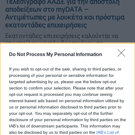
Τελεσίγραφο ΑΑΔΕ για την αποστολή
αποδείξεων στο myDATA –
Αντιμέτωπες με λουκέτα και πρόστιμα
εκατοντάδες επιχειρήσεις
Εκατοντάδες επιχειρήσεις καλούνται να
αποστείλουν εντός δεκαημέρου τα
απαραίτητα στοιχεία λιανικών πωλήσεων,
Do Not Process My Personal Information
ειδάλλως θα κληθούν να πληρώσουν υψηλά
πρόστιμα ενώ θα βρεθούν αντιμέτωπες και
If you wish to opt-out of the sale, sharing to third parties, or
με λουκέτα
processing of your personal or sensitive information for
targeted advertising by us, please use the below opt-out
section to confirm your selection. Please note that after your
opt-out request is processed you may continue seeing
interest-based ads based on personal information utilized by
us or personal information disclosed to third parties prior to
your opt-out. You may separately opt-out of the further
disclosure of your personal information by third parties on the
IAB’s list of downstream participants. This information may
also be disclosed by us to third parties on the
IAB’s List of