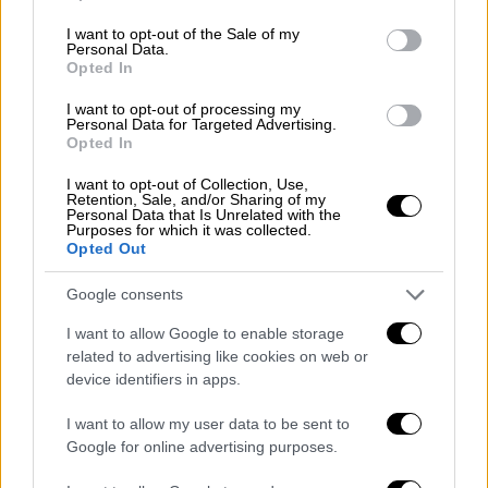
use your data for below specified purposes in below Google
consent section.
I want to opt-out of the Sale of my
Personal Data.
Opted In
I want to opt-out of processing my
Personal Data for Targeted Advertising.
Opted In
POPULAR VIDEOS
I want to opt-out of Collection, Use,
Retention, Sale, and/or Sharing of my
Personal Data that Is Unrelated with the
Purposes for which it was collected.
Opted Out
Κεντρικό...
|
07.08.2026 19:53
Κεντρικό δελτίο ειδήσεων 07/08/2026
Google consents
I want to allow Google to enable storage
related to advertising like cookies on web or
device identifiers in apps.
Δελτίο...
|
08.08.2026 16:18
Δελτίο στην νοηματική 08/08/2026
I want to allow my user data to be sent to
Google for online advertising purposes.