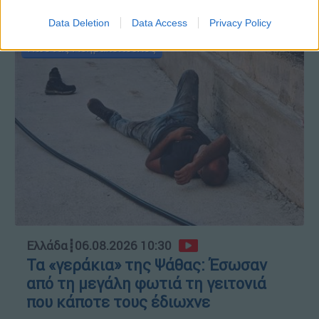
ΑΥΤΟ ΤΟ ΔΙΑΒΑΣΕΣ;
Data Deletion
Data Access
Privacy Policy
Κώστας Ασημακόπουλος
Ελλάδα
┋
06.08.2026 10:30
Τα «γεράκια» της Ψάθας: Έσωσαν
από τη μεγάλη φωτιά τη γειτονιά
που κάποτε τους έδιωχνε