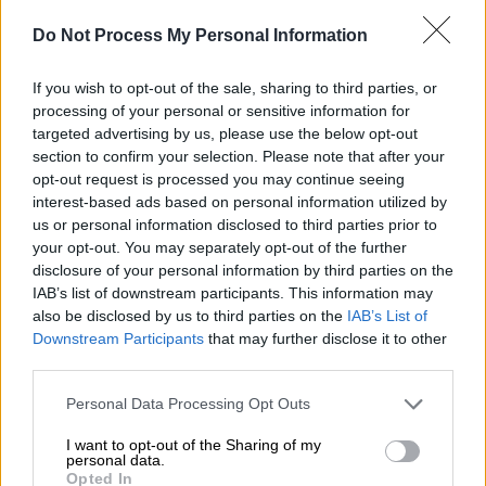
Πρόκειται για την τρίτη επίσημη
καταγεγραμμένη φορά που εντοπίζεται το
Do Not Process My Personal Information
εν λόγω έντομο
If you wish to opt-out of the sale, sharing to third parties, or
ΑΛΛΑ #TAGS
processing of your personal or sensitive information for
targeted advertising by us, please use the below opt-out
ειδήσεις τώρα
κλιματική αλλαγή
section to confirm your selection. Please note that after your
opt-out request is processed you may continue seeing
περιβάλλον
επιστήμονες
ψάρι
interest-based ads based on personal information utilized by
us or personal information disclosed to third parties prior to
άγρια ζώα
είδη υπό εξαφάνιση
your opt-out. You may separately opt-out of the further
disclosure of your personal information by third parties on the
IAB’s list of downstream participants. This information may
also be disclosed by us to third parties on the
IAB’s List of
Downstream Participants
that may further disclose it to other
third parties.
Please note that this website/app uses one or more Google
Personal Data Processing Opt Outs
services and may gather and store information including but
not limited to your visit or usage behaviour. You may click to
I want to opt-out of the Sharing of my
personal data.
grant or deny consent to Google and its third-party tags to
Opted In