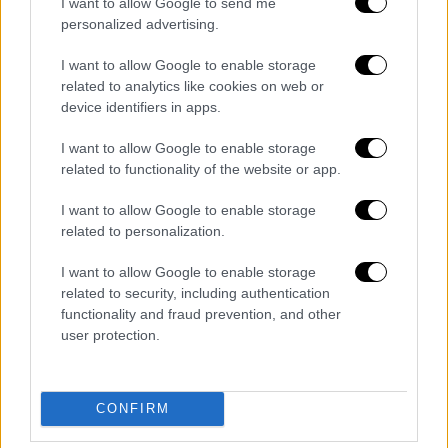
I want to allow Google to send me
personalized advertising.
Δελτίο...
|
07.08.2026 14:25
Δελτίο στη νοηματική 07/08/2026
I want to allow Google to enable storage
related to analytics like cookies on web or
device identifiers in apps.
I want to allow Google to enable storage
Μεσημεριανό...
|
08.08.2026 14:03
related to functionality of the website or app.
Μεσημεριανό δελτίο ειδήσεων
08/08/2026
I want to allow Google to enable storage
related to personalization.
I want to allow Google to enable storage
related to security, including authentication
Μεσημεριανό...
|
07.08.2026 14:06
functionality and fraud prevention, and other
Μεσημεριανό δελτίο ειδήσεων
user protection.
07/08/2026
CONFIRM