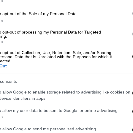
In
Με
Υγεία
|
26.05.2025 05:29
o opt-out of the Sale of my Personal Data.
Μ
Προσβάσιμος από σήμερα σε
In
0
όλους τους γιατρούς ο Εθνικός
to opt-out of processing my Personal Data for Targeted
Ηλεκτρονικός Φάκελος Υγείας -
ing.
In
Πώς λειτουργεί
o opt-out of Collection, Use, Retention, Sale, and/or Sharing
Ο ηλεκτρονικός φάκελος που υπάρχει
ersonal Data that Is Unrelated with the Purposes for which it
lected.
και ως εφαρμογή για τα κινητά των
Out
πολιτών (MyHealth app), θα είναι από
σήμερα σε πλήρη λειτουργία για όλο
consents
το ιατρικό προσωπικό της χώρας
o allow Google to enable storage related to advertising like cookies on
evice identifiers in apps.
Υγεία
|
06.02.2025 16:45
o allow my user data to be sent to Google for online advertising
ΗΔΙΚΑ: Πώς δικαιολογεί τις νέες
s.
δυσλειτουργίες στην ηλεκτρονική
συνταγογράφηση
to allow Google to send me personalized advertising.