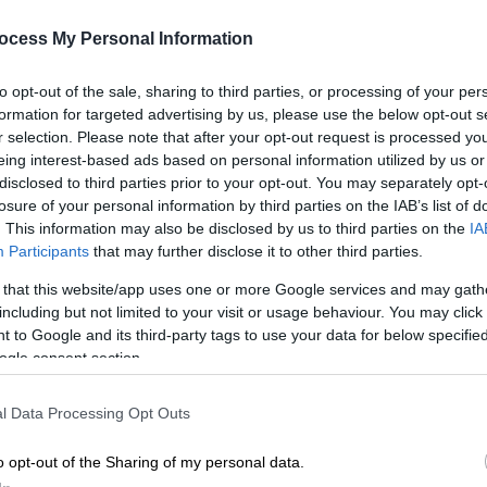
Μεταμοσχεύσεων
Μ
0
ocess My Personal Information
Οι 111 δότες του 2025 χάρισαν ζωή
ήδη σε 240 ασθενείς, σε σχέση με
to opt-out of the sale, sharing to third parties, or processing of your per
τους 238 που μεταμοσχεύτηκαν από
formation for targeted advertising by us, please use the below opt-out s
αποβιώσαντες δότες οργάνων το
r selection. Please note that after your opt-out request is processed y
Κε
2024
eing interest-based ads based on personal information utilized by us or
Κ
disclosed to third parties prior to your opt-out. You may separately opt-
0
losure of your personal information by third parties on the IAB’s list of
Υγεία
|
11.09.2025 12:20
. This information may also be disclosed by us to third parties on the
IA
Αλλάζουν όλα στα εξωτερικά
Participants
that may further disclose it to other third parties.
ιατρεία των νοσοκομείων από 1η
 that this website/app uses one or more Google services and may gath
Οκτωβρίου – Τι πρέπει να κάνουν
including but not limited to your visit or usage behaviour. You may click 
ΑΠ
οι γιατροί μέχρι 15 Σεπτεμβρίου
 to Google and its third-party tags to use your data for below specifi
Κ
ogle consent section.
Να σημειωθεί ότι τα Τακτικά
σ
Εξωτερικά Ιατρεία των Νοσοκομείων
π
l Data Processing Opt Outs
(Τ.Ε.Ι.) λειτουργούν σε όλα τα
νοσοκομεία για την παροχή
o opt-out of the Sharing of my personal data.
πρωτοβάθμιας περίθαλψης