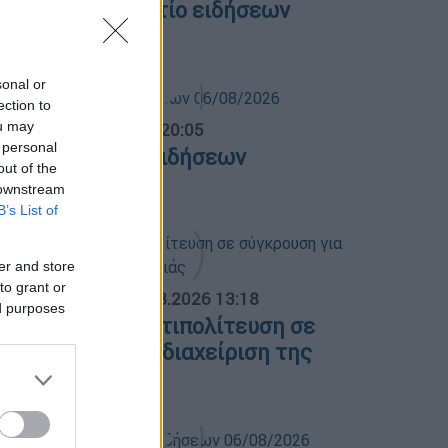
εσημεριανό δελτίο ειδήσεων
7/08/2026
sonal or
ection to
ou may
ντρικό...
|
06.08.2026 20:05
 personal
εντρικό δελτίο ειδήσεων
out of the
6/08/2026
 downstream
B’s List of
er and store
to grant or
ΟΣΠΑΣΜΑΤΑ...
|
06.08.2026 13:18
ed purposes
υβέρνηση και αντιπολίτευση σε
ύγκρουση για τη διαχείριση της
υρκαγιάς