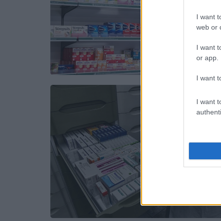
I want t
web or d
I want t
or app.
I want t
I want t
authenti