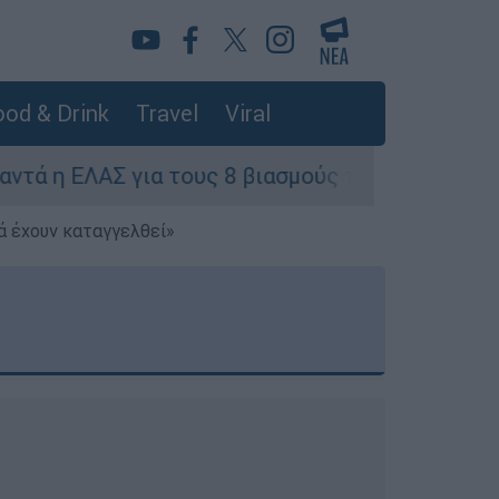
od & Drink
Travel
Viral
 τους 8 βιασμούς τουριστριών - «Μόνο 3 περιστα
ά έχουν καταγγελθεί»