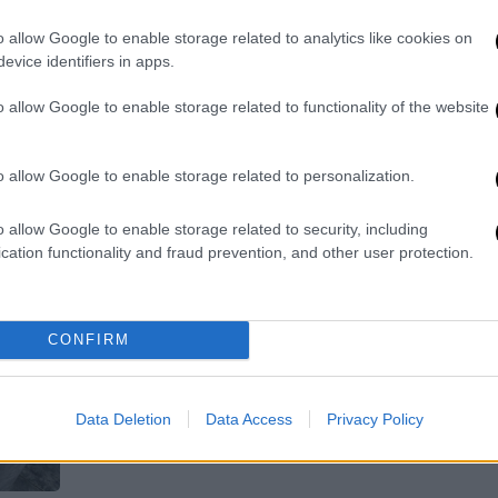
Καθημερινά οι γιατροί που
o allow Google to enable storage related to analytics like cookies on
συνταγογραφούν σε ολόκληρη τη
evice identifiers in apps.
χώρα, διαπιστώνουν όλο και νέες
δυσκολίες για την εξυπηρέτηση των
o allow Google to enable storage related to functionality of the website
ασθενών τους
o allow Google to enable storage related to personalization.
Υγεία
|
20.01.2025 15:25
o allow Google to enable storage related to security, including
cation functionality and fraud prevention, and other user protection.
Εξώδικο ΙΣΑ στην ΗΔΙΚΑ για τα
προβλήματα στην ηλεκτρονική
συνταγογράφηση - Τι αναφέρει
CONFIRM
Ο ΙΣΑ απέστειλε εξώδικο στην ΗΔΙΚΑ
και την καλεί να προχωρήσει σε
οριστική επίλυση των προβλημάτων
Data Deletion
Data Access
Privacy Policy
συνταγογράφησης