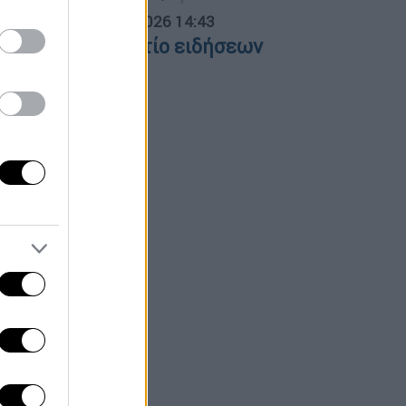
σημεριανό...
|
06.08.2026 14:43
εσημεριανό δελτίο ειδήσεων
6/08/2026