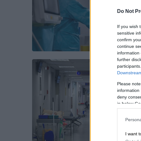
Do Not Pr
If you wish 
sensitive in
confirm you
continue se
information 
further disc
participants
Downstream 
Please note
information 
deny consent
in below Go
Persona
I want t