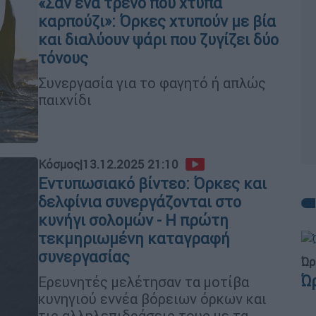
«Σαν ένα τρένο που χτυπά
καρπούζι»: Όρκες χτυπούν με βία
και διαλύουν ψάρι που ζυγίζει δύο
τόνους
Συνεργασία για το φαγητό ή απλώς
παιχνίδι
Κόσμος
|
13.12.2025 21:10
Εντυπωσιακό βίντεο: Όρκες και
δελφίνια συνεργάζονται στο
κυνήγι σολομών - H πρώτη
τεκμηριωμένη καταγραφή
συνεργασίας
Ώρ
Ώ
Ερευνητές μελέτησαν τα μοτίβα
κυνηγιού εννέα βόρειων όρκων και
τις αλληλεπιδράσεις τους με τα