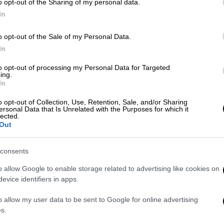
o opt-out of the Sharing of my personal data.
In
o opt-out of the Sale of my Personal Data.
In
Viral
|
03.01.2025 09:03
to opt-out of processing my Personal Data for Targeted
Όρκα Ταχλίκουα: Συγκλονίζει ξανά
ing.
η φάλαινα που έγινε σύμβολο του
In
πένθους - Έχασε και δεύτερο μωρό
o opt-out of Collection, Use, Retention, Sale, and/or Sharing
ersonal Data that Is Unrelated with the Purposes for which it
Έγινε γνωστή όταν το 2018 ταξίδεψε
lected.
περίπου 1.000 μίλια με το σώμα του
Out
νεκρού μικρού της
consents
o allow Google to enable storage related to advertising like cookies on
evice identifiers in apps.
o allow my user data to be sent to Google for online advertising
s.
Viral
|
27.11.2024 15:30