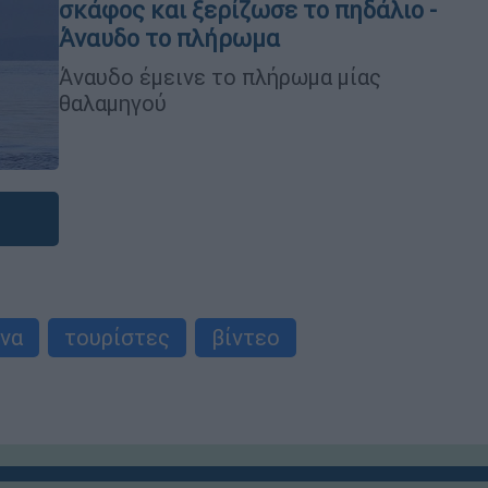
σκάφος και ξερίζωσε το πηδάλιο -
Άναυδο το πλήρωμα
Άναυδο έμεινε το πλήρωμα μίας
θαλαμηγού
να
τουρίστες
βίντεο