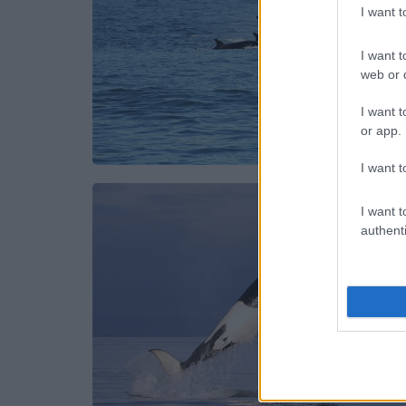
I want 
I want t
web or d
I want t
or app.
I want t
I want t
authenti