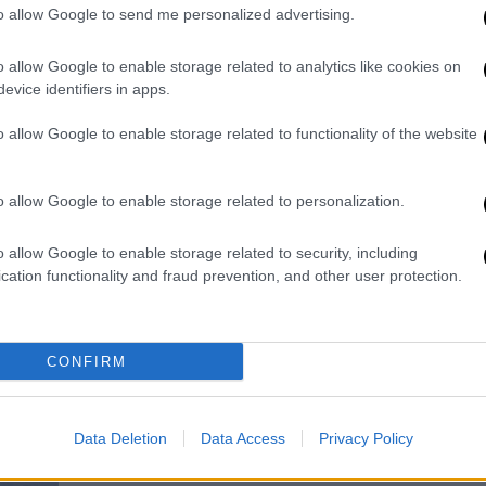
Τέσσερις όρκες πέρασαν... ξυστά
to allow Google to send me personalized advertising.
από τουριστικό πλοίο - Το βίντεο
o allow Google to enable storage related to analytics like cookies on
Σοκαρισμένοι οι τουρίστες
evice identifiers in apps.
κοιτούσαν το μοναδικό θέαμα
o allow Google to enable storage related to functionality of the website
o allow Google to enable storage related to personalization.
o allow Google to enable storage related to security, including
Viral
|
23.09.2024 04:00
cation functionality and fraud prevention, and other user protection.
Όρκες μαθαίνουν τα μικρά τους να
κυνηγούν - Απίστευτο βίντεο
Την τύχη να παρακολουθήσουν ένα
CONFIRM
κοπάδι όρκες να μαθαίνουν τα μικρά
τους να κυνηγούν είχαν τουρίστες
στην Καλιφόρνια
Data Deletion
Data Access
Privacy Policy