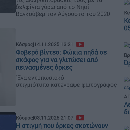
δελφίνια γύρω από το Νησί
Κε
Βανκούβερ τον Αύγουστο του 2020
Κ
0
Κόσμος
|
14.11.2025 13:21
Φοβερό βίντεο: Φώκια πηδά σε
Ώρ
σκάφος για να γλιτώσει από
Ώ
πεινασμένες όρκες
'Ένα εντυπωσιακό
στιγμιότυπο κατέγραψε φωτογράφος
ΑΠ
Λ
δ
Κόσμος
|
03.11.2025 21:07
Η στιγμή που όρκες σκοτώνουν