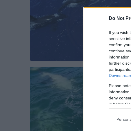
Do Not Pr
If you wish 
sensitive in
confirm you
continue se
information 
further disc
participants
Downstream 
Please note
information 
deny consent
in below Go
Persona