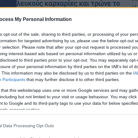
λευκούς καρχαρίες και τρώνε το
συκώτι τους - Εντυπωσιακό
Ώρ
βίντεο
ocess My Personal Information
Ό
Η νέα μελέτη δείχνει ότι οι όρκες
ε
to opt-out of the sale, sharing to third parties, or processing of your per
στο Μεξικό έχουν εντοπίσει μια
formation for targeted advertising by us, please use the below opt-out s
αδυναμία που καθιστά τους μεγάλους
r selection. Please note that after your opt-out request is processed y
λευκούς καρχαρίες ευάλωτους
eing interest-based ads based on personal information utilized by us or
disclosed to third parties prior to your opt-out. You may separately opt-
losure of your personal information by third parties on the IAB’s list of
. This information may also be disclosed by us to third parties on the
IA
Κόσμος
|
19.09.2025 18:25
Participants
that may further disclose it to other third parties.
Σοκ στην Πορτογαλία: Όρκες
 that this website/app uses one or more Google services and may gath
επιτέθηκαν σε δύο ιστιοπλοϊκά και
including but not limited to your visit or usage behaviour. You may click 
βύθισαν το ένα
 to Google and its third-party tags to use your data for below specifi
ogle consent section.
Οι εικόνες προκαλούν σοκ,
καταγράφοντας τις όρκες να χτυπούν
l Data Processing Opt Outs
επανειλημμένα τον πυθμένα του
ιστιοπλοϊκού