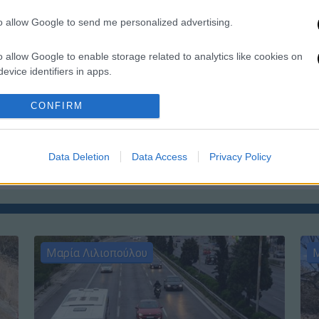
Α
to allow Google to send me personalized advertising.
γ
π
o allow Google to enable storage related to analytics like cookies on
evice identifiers in apps.
o allow Google to enable storage related to functionality of the website
CONFIRM
Κε
Κ
o allow Google to enable storage related to personalization.
0
Data Deletion
Data Access
Privacy Policy
o allow Google to enable storage related to security, including
cation functionality and fraud prevention, and other user protection.
Μαρία Λιλιοπούλου
Μ