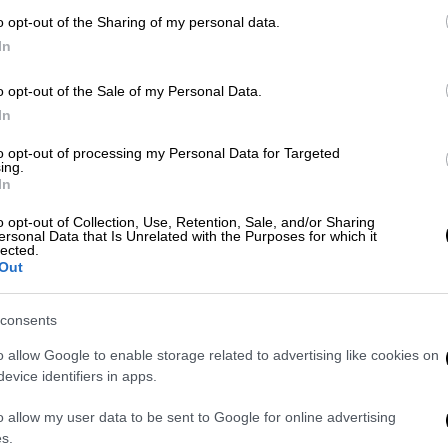
o opt-out of the Sharing of my personal data.
In
ΑΠ
Γιώργος Γαλίτης
θέατρο Αλκμήνη
Ι
o opt-out of the Sale of my Personal Data.
In
κ
α
to opt-out of processing my Personal Data for Targeted
ing.
In
o opt-out of Collection, Use, Retention, Sale, and/or Sharing
ersonal Data that Is Unrelated with the Purposes for which it
lected.
ΑΠ
Out
Φ
π
consents
o allow Google to enable storage related to advertising like cookies on
evice identifiers in apps.
o allow my user data to be sent to Google for online advertising
ΑΠ
s.