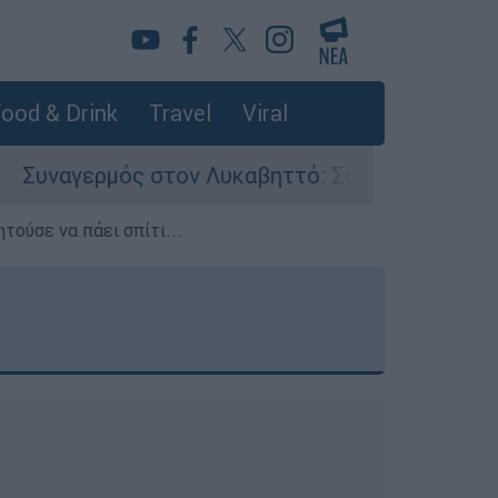
ood & Drink
Travel
Viral
γερμός στον Λυκαβηττό: Σορός σε προχωρημένη
τούσε να πάει σπίτι...