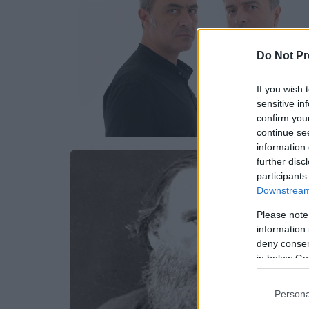
Do Not Pr
If you wish 
sensitive in
confirm you
continue se
information 
further disc
participants
Downstream 
Please note
information 
deny consent
in below Go
Persona