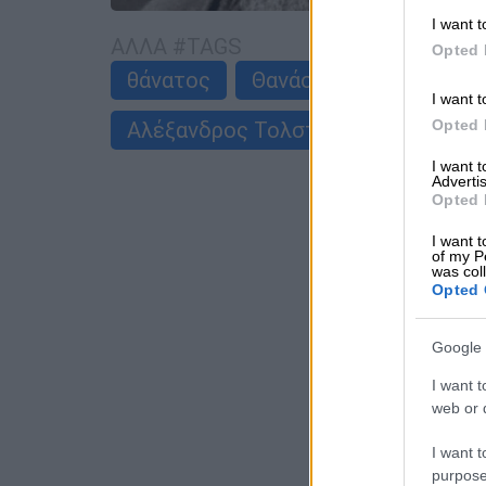
I want t
ΑΛΛΑ #TAGS
Opted 
θάνατος
Θανάσης Κουρλαμπάς
I want t
Αλέξανδρος Τολστόι
Opted 
I want 
Advertis
Opted 
I want t
of my P
was col
Opted 
Google 
I want t
web or d
I want t
purpose