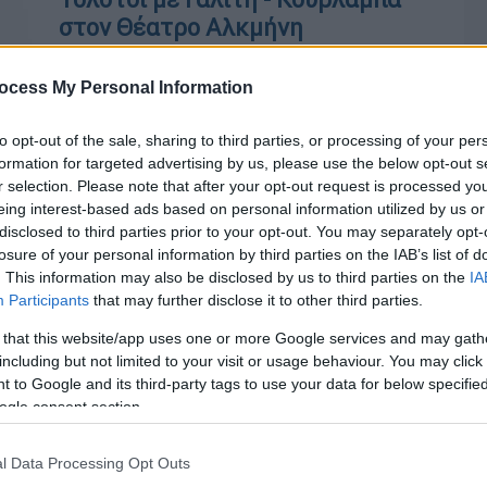
στον Θέατρο Αλκμήνη
Οι δύο ηθοποιοί ξετυλίγουν όλη την
υποκριτική τους γκάμα επί σκηνής,
ocess My Personal Information
τόσο σε κωμικό όσο και σε δραματικό
επίπεδο
to opt-out of the sale, sharing to third parties, or processing of your per
formation for targeted advertising by us, please use the below opt-out s
r selection. Please note that after your opt-out request is processed y
eing interest-based ads based on personal information utilized by us or
disclosed to third parties prior to your opt-out. You may separately opt-
losure of your personal information by third parties on the IAB’s list of
Ελλάδα
|
10.11.2018 13:17
. This information may also be disclosed by us to third parties on the
IA
Participants
that may further disclose it to other third parties.
Ο εγγονός του Λέοντα Τολστόι
κηδεύτηκε στην Καρδαμύλη
 that this website/app uses one or more Google services and may gath
including but not limited to your visit or usage behaviour. You may click 
Ο Αλέξανδρος Τολστόι, εγγονός του
Με
 to Google and its third-party tags to use your data for below specifi
μεγάλου Ρώσου συγγραφέα Λέοντα
Μ
ogle consent section.
Τολστόι, αναπαύεται από χθες στο
0
κοιμητήριο της Καρδαμύλης.
l Data Processing Opt Outs