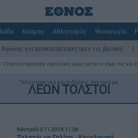
λάδα
Κόσμος
Αθλητισμός
Ψυχαγωγία
F
ς για αποκατάσταση πριν τις βροχές
Συνα
 27χρονη παρέσυρε νύφη λίγες ώρες μετά το γάμο της και ζη
Τελευταία νέα και ειδήσεις σχετικά με:
ΛΕΩΝ ΤΟΛΣΤΟΙ
Θέατρο
|
13.11.2018 11:26
Τολστόι με Γαλίτη - Κουρλαμπά