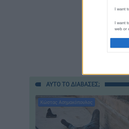
I want 
I want t
web or d
I want t
or app.
I want t
I want t
authenti
ΑΥΤΟ ΤΟ ΔΙΑΒΑΣΕΣ;
Κώστας Ασημακόπουλος