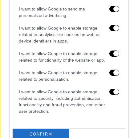
I want to allow Google to send me
ΑΠΟΣΠΑΣΜΑΤΑ...
|
09.08.2026 14:09
personalized advertising.
Εξονυχιστικοί έλεγχοι Ιταλών
ταξιδιωτών από τους Ισπανούς
I want to allow Google to enable storage
related to analytics like cookies on web or
device identifiers in apps.
I want to allow Google to enable storage
related to functionality of the website or app.
ΑΠΟΣΠΑΣΜΑΤΑ...
|
09.08.2026 13:55
Στο αρχείο η δικογραφία για τις
I want to allow Google to enable storage
υποκλοπές - Σφοδρή πολιτική
related to personalization.
σύγκρουση
I want to allow Google to enable storage
related to security, including authentication
functionality and fraud prevention, and other
user protection.
ΑΠΟΣΠΑΣΜΑΤΑ...
|
09.08.2026 14:33
Σοβαρό τροχαίο μετά από αναστροφή ΙΧ
CONFIRM