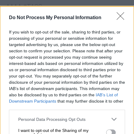
ΑΛΛΑ #TAGS
παιδί
Ιαπωνία
κινούμενα σχέδια
Do Not Process My Personal Information
Χριστούγεννα
ειδήσεις
If you wish to opt-out of the sale, sharing to third parties, or
processing of your personal or sensitive information for
ειδήσεις τώρα
anime
targeted advertising by us, please use the below opt-out
section to confirm your selection. Please note that after your
opt-out request is processed you may continue seeing
interest-based ads based on personal information utilized by
us or personal information disclosed to third parties prior to
your opt-out. You may separately opt-out of the further
disclosure of your personal information by third parties on the
IAB’s list of downstream participants. This information may
also be disclosed by us to third parties on the
IAB’s List of
Downstream Participants
that may further disclose it to other
third parties.
Please note that this website/app uses one or more Google
Personal Data Processing Opt Outs
services and may gather and store information including but
not limited to your visit or usage behaviour. You may click to
I want to opt-out of the Sharing of my