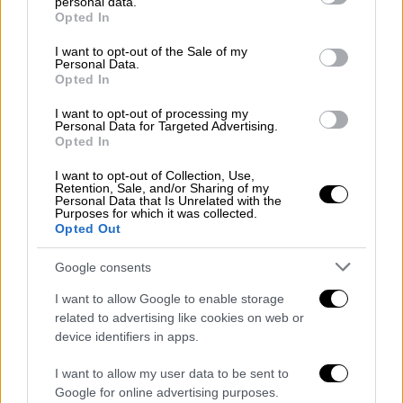
personal data.
grant or deny consent to Google and its third-party tags to
Opted In
use your data for below specified purposes in below Google
consent section.
I want to opt-out of the Sale of my
Personal Data.
Opted In
POPULAR VIDEOS
I want to opt-out of processing my
Personal Data for Targeted Advertising.
Opted In
Μεσημεριανό...
|
09.08.2026 14:15
Μεσημεριανό δελτίο ειδήσεων
I want to opt-out of Collection, Use,
Retention, Sale, and/or Sharing of my
09/08/2026
Personal Data that Is Unrelated with the
Purposes for which it was collected.
Opted Out
Google consents
ΑΠΟΣΠΑΣΜΑΤΑ...
|
09.08.2026 14:03
I want to allow Google to enable storage
Αυξημένος κίνδυνος για πυρκαγιές σε 6
related to advertising like cookies on web or
περιφέρειες
device identifiers in apps.
I want to allow my user data to be sent to
Google for online advertising purposes.