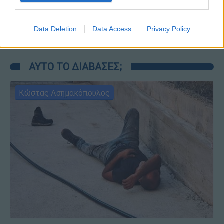
στην Αθηνών - Σουνίου - 2 αστυνομικοί
τραυματίες
Data Deletion
Data Access
Privacy Policy
ΑΥΤΟ ΤΟ ΔΙΑΒΑΣΕΣ;
Κώστας Ασημακόπουλος