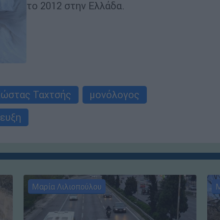
το 2012 στην Ελλάδα.
ώστας Ταχτσής
μονόλογος
ευξη
Μαρία Λιλιοπούλου
Μ