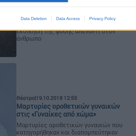
φορά στην Ελλάδα το ψυχολογικό
θρίλερ του Κόνορ Μακφέρσον
Data Deletion
Data Access
Privacy Policy
Ένα μυστηριώδες παραμύθι για την
εκδίκηση της φύσης απέναντι στον
άνθρωπο
Θέατρο
|
19.10.2018 12:55
Μαρτυρίες οροθετικών γυναικών
στις «Γυναίκες από χώμα»
Μαρτυρίες οροθετικών γυναικών που
κατηγορήθηκαν και διαπομπεύτηκαν