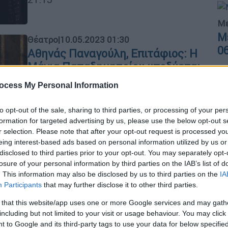
Με
Μ
Θέατρο
|
10.05.2023 01:30
0
Αθηνάς Παναγούλη, Επιτάφιος: Η
Μάνια Παπαδημητρίου υποδύεται
τη μητέρα του Αλέξανδρου
ocess My Personal Information
Παναγούλη
Ώρ
Ο μονόλογος του Γιάννη Σολδάτου
to opt-out of the sale, sharing to third parties, or processing of your per
Ό
formation for targeted advertising by us, please use the below opt-out s
«Αθηνάς Παναγούλη, Επιτάφιος» θα
r selection. Please note that after your opt-out request is processed y
παρουσιάζεται κάθε Παρασκευή και
ε
eing interest-based ads based on personal information utilized by us or
Σάββατο στις 21:00 και Κυριακές στις
disclosed to third parties prior to your opt-out. You may separately opt-
18:00 έως τις 4 Ιουνίου, για 10 μόνο
losure of your personal information by third parties on the IAB’s list of
παραστάσεις
. This information may also be disclosed by us to third parties on the
IA
ΑΘ
Participants
that may further disclose it to other third parties.
Α
Θέατρο
|
13.11.2022 10:00
 that this website/app uses one or more Google services and may gath
0
including but not limited to your visit or usage behaviour. You may click 
Ράνια Σχίζα στο ethnos.gr: «Η
 to Google and its third-party tags to use your data for below specifi