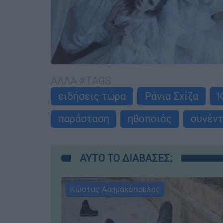
ΑΛΛΑ #TAGS
ειδήσεις τώρα
Ράνια Σχίζα
Κ
παράσταση
ηθοποιός
συνέντ
ΑΥΤΟ ΤΟ ΔΙΑΒΑΣΕΣ;
Κώστας Ασημακόπουλος