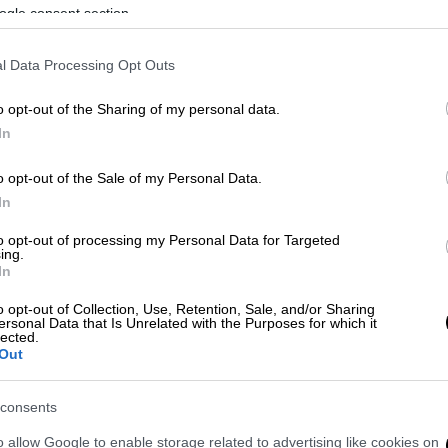
σχέση του Κώστα Ταχτσή με τη
ogle consent section.
μητέρα του ήταν πονεμένη,
τιμωρητική και άδικη»
Ώρ
l Data Processing Opt Outs
Ώ
Με αφορμή το ανέβασμα του
o opt-out of the Sharing of my personal data.
μονολόγου «Η μάνα αυτουνού… Έλλη
In
Ζάχου Ταχτσή», βασισμένος στη ζωή
της μητέρας του Κώστα Ταχτσή,
o opt-out of the Sale of my Personal Data.
μιλήσαμε με την ηθοποιό Ράνια Σχίζα
In
to opt-out of processing my Personal Data for Targeted
Θέατρο
|
03.05.2022 01:18
ing.
In
Το «Ανδρόγυνο» επιστρέφει πιο
επίκαιρο από ποτέ για 4
o opt-out of Collection, Use, Retention, Sale, and/or Sharing
ersonal Data that Is Unrelated with the Purposes for which it
συλλεκτικές παραστάσεις στο
lected.
VAULT
Out
Η παράσταση «Ανδρόγυνο» παιζόταν
consents
στο VAULT την περίοδο 2020 - 2021,
όπου διεκόπη με κρατική εντολή,
o allow Google to enable storage related to advertising like cookies on