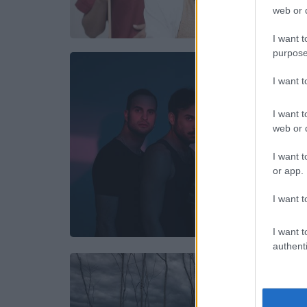
web or d
I want t
purpose
I want 
I want t
web or d
I want t
or app.
I want t
I want t
authenti