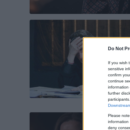
Do Not Pr
If you wish 
sensitive in
confirm you
continue se
information 
further disc
participants
Downstream 
Please note
information 
deny consent