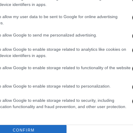
λόγω της πανδημίας
evice identifiers in apps.
o allow my user data to be sent to Google for online advertising
s.
Θέατρο
|
26.04.2022 17:50
To αυστηρώς ακατάλληλο «Guilty
to allow Google to send me personalized advertising.
Choices» έρχεται στον Πολυχώρο
Vault
o allow Google to enable storage related to analytics like cookies on
evice identifiers in apps.
Mε ένα καστ νέων ηθοποιών, σε μια
αυστηρά ακατάλληλη παράσταση που
o allow Google to enable storage related to functionality of the website
μας κλείνει με πολλά ερωτηματικά το
μάτι στα ένοχα μυστικά ενός
o allow Google to enable storage related to personalization.
φαινομενικά πολύ ευτυχισμένου
ζευγαριού
o allow Google to enable storage related to security, including
cation functionality and fraud prevention, and other user protection.
Θέατρο
|
14.11.2021 01:15
Τα Πουλιά: Έρχεται για πρώτη
CONFIRM