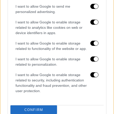
I want to allow Google to send me
personalized advertising.
I want to allow Google to enable storage
related to analytics like cookies on web or
device identifiers in apps.
I want to allow Google to enable storage
Αθλητισμός
|
27.03.2022 21:39
related to functionality of the website or app.
Formula 1: Νικητής ο Φερστάπεν στη
I want to allow Google to enable storage
Σαουδική Αραβία έπειτα από επική μάχη
related to personalization.
με τον Λεκλέρκ - 10ος ο Χάμιλτον
I want to allow Google to enable storage
Οδήγηση στο... Μαξ απ' τον Φερστάπεν που
related to security, including authentication
πανηγύρισε την πρώτη νίκη της σεζόν.
functionality and fraud prevention, and other
user protection.
CONFIRM