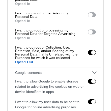
grant or deny consent to Google and its third-party tags to
Opted In
use your data for below specified purposes in below Google
consent section.
I want to opt-out of the Sale of my
Personal Data.
Opted In
Αθλητισμός
|
18.03.2023 20:20
I want to opt-out of processing my
Formula 1: Δεύτερη pole position
Personal Data for Targeted Advertising.
Opted In
καριέρας για Πέρες - Εγκατάλειψη και
15η θέση για Φερστάπεν
I want to opt-out of Collection, Use,
Retention, Sale, and/or Sharing of my
Personal Data that Is Unrelated with the
Η Red Bull πήρε και τη δεύτερη pole position
Purposes for which it was collected.
της σεζόν αλλά με τον Πέρες κι όχι με τον
Opted Out
Φερστάπεν
Google consents
I want to allow Google to enable storage
related to advertising like cookies on web or
device identifiers in apps.
I want to allow my user data to be sent to
Google for online advertising purposes.