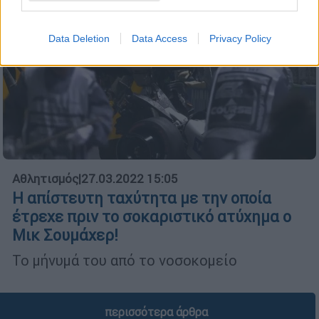
Data Deletion
Data Access
Privacy Policy
Αθλητισμός
|
27.03.2022 15:05
Η απίστευτη ταχύτητα με την οποία
έτρεχε πριν το σοκαριστικό ατύχημα ο
Μικ Σουμάχερ!
Το μήνυμά του από το νοσοκομείο
περισσότερα άρθρα