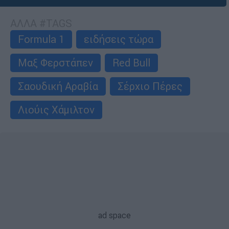
ΑΛΛΑ #TAGS
Formula 1
ειδήσεις τώρα
Μαξ Φερστάπεν
Red Bull
Σαουδική Αραβία
Σέρχιο Πέρες
Λιούις Χάμιλτον