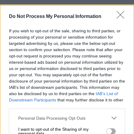
Αθλητισμός
|
19.03.2023 20:40
Formula 1: Θρίαμβος Πέρες στη
Do Not Process My Personal Information
Σαουδική Αραβία - 2ος ο τρομερός
Φερστάπεν, 3ος ο Αλόνσο μετά από...
If you wish to opt-out of the sale, sharing to third parties, or
processing of your personal or sensitive information for
θρίλερ
targeted advertising by us, please use the below opt-out
Ο Σέρχιο Πέρες πανηγύρισε την πέμπτη νίκη
section to confirm your selection. Please note that after your
στην καριέρα του
opt-out request is processed you may continue seeing
interest-based ads based on personal information utilized by
us or personal information disclosed to third parties prior to
your opt-out. You may separately opt-out of the further
disclosure of your personal information by third parties on the
IAB’s list of downstream participants. This information may
also be disclosed by us to third parties on the
IAB’s List of
Downstream Participants
that may further disclose it to other
third parties.
Please note that this website/app uses one or more Google
Personal Data Processing Opt Outs
services and may gather and store information including but
not limited to your visit or usage behaviour. You may click to
I want to opt-out of the Sharing of my
personal data.