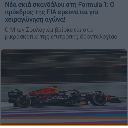
Νέα σκιά σκανδάλου στη Formula 1: Ο
πρόεδρος της FIA ερευνάται για
χειραγώγηση αγώνα!
Ο Μπεν Σουλαγιέμ βρίσκεται στο
μικροσκόπιο της επιτροπής δεοντολογίας