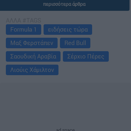
περισσότερα άρθρα
ΑΛΛΑ #TAGS
Formula 1
ειδήσεις τώρα
Μαξ Φερστάπεν
Red Bull
Σαουδική Αραβία
Σέρχιο Πέρες
Λιούις Χάμιλτον