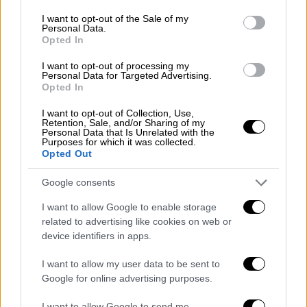
consent section.
I want to opt-out of the Sale of my
Personal Data.
Opted In
I want to opt-out of processing my
Personal Data for Targeted Advertising.
Opted In
Αθλητισμός
|
18.03.2023 20:20
Formula 1: Δεύτερη pole position
I want to opt-out of Collection, Use,
Retention, Sale, and/or Sharing of my
καριέρας για Πέρες - Εγκατάλειψη και
Personal Data that Is Unrelated with the
Purposes for which it was collected.
15η θέση για Φερστάπεν
Opted Out
Η Red Bull πήρε και τη δεύτερη pole position
Google consents
της σεζόν αλλά με τον Πέρες κι όχι με τον
Φερστάπεν
I want to allow Google to enable storage
related to advertising like cookies on web or
device identifiers in apps.
I want to allow my user data to be sent to
Google for online advertising purposes.
I want to allow Google to send me