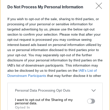
Do Not Process My Personal Information
Αθλητισμός
|
19.03.2023 20:40
Formula 1: Θρίαμβος Πέρες στη
If you wish to opt-out of the sale, sharing to third parties, or
Σαουδική Αραβία - 2ος ο τρομερός
processing of your personal or sensitive information for
targeted advertising by us, please use the below opt-out
Φερστάπεν, 3ος ο Αλόνσο μετά από...
section to confirm your selection. Please note that after your
θρίλερ
opt-out request is processed you may continue seeing
interest-based ads based on personal information utilized by
Ο Σέρχιο Πέρες πανηγύρισε την πέμπτη νίκη
us or personal information disclosed to third parties prior to
στην καριέρα του
your opt-out. You may separately opt-out of the further
disclosure of your personal information by third parties on the
IAB’s list of downstream participants. This information may
also be disclosed by us to third parties on the
IAB’s List of
Downstream Participants
that may further disclose it to other
third parties.
Please note that this website/app uses one or more Google
Personal Data Processing Opt Outs
services and may gather and store information including but
not limited to your visit or usage behaviour. You may click to
I want to opt-out of the Sharing of my
personal data.
grant or deny consent to Google and its third-party tags to
Opted In
use your data for below specified purposes in below Google