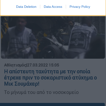
Data Deletion
Data Access
Privacy Policy
Αθλητισμός
|
27.03.2022 15:05
Η απίστευτη ταχύτητα με την οποία
έτρεχε πριν το σοκαριστικό ατύχημα ο
Μικ Σουμάχερ!
Το μήνυμά του από το νοσοκομείο