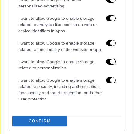
personalized advertising.
I want to allow Google to enable storage
related to analytics like cookies on web or
device identifiers in apps.
I want to allow Google to enable storage
related to functionality of the website or app.
I want to allow Google to enable storage
Αθλητισμός
|
27.03.2022 21:39
related to personalization.
Formula 1: Νικητής ο Φερστάπεν στη
Σαουδική Αραβία έπειτα από επική μάχη
I want to allow Google to enable storage
related to security, including authentication
με τον Λεκλέρκ - 10ος ο Χάμιλτον
functionality and fraud prevention, and other
Οδήγηση στο... Μαξ απ' τον Φερστάπεν που
user protection.
πανηγύρισε την πρώτη νίκη της σεζόν.
CONFIRM