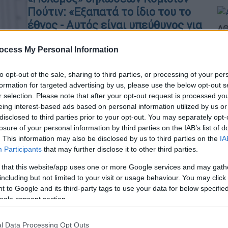
Πούτιν: «Εξαπατά το ίδιο του το
έθνος - Αυτός είναι υπεύθυνος για
ΑΘ
όλες τις συνέπειες»
Α
ocess My Personal Information
0
Αυστηρή απάντηση από την Κομισιόν
λίγο μετά τις δηλώσεις Πούτιν για
to opt-out of the sale, sharing to third parties, or processing of your per
πυρηνικά... αν χρειαστεί
formation for targeted advertising by us, please use the below opt-out s
r selection. Please note that after your opt-out request is processed y
eing interest-based ads based on personal information utilized by us or
disclosed to third parties prior to your opt-out. You may separately opt-
losure of your personal information by third parties on the IAB’s list of
Κόσμος
|
29.02.2024 13:37
. This information may also be disclosed by us to third parties on the
IA
Απειλή Πούτιν για πυρηνικά, αν η
Participants
that may further disclose it to other third parties.
Δύση στείλει στρατό στην
 that this website/app uses one or more Google services and may gath
Ουκρανία: O πόλεμος δεν είναι
including but not limited to your visit or usage behaviour. You may click 
κινούμενα σχέδια
 to Google and its third-party tags to use your data for below specifi
ogle consent section.
«Έχουμε και εμείς όπλα που μπορούν
να πλήξουν στόχους στο έδαφός
l Data Processing Opt Outs