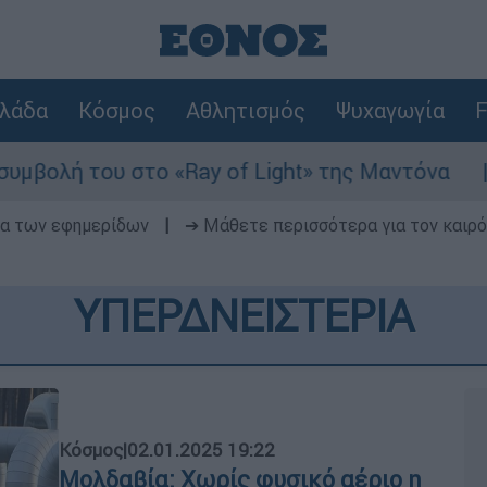
λάδα
Κόσμος
Αθλητισμός
Ψυχαγωγία
F
 «Ray of Light» της Μαντόνα
Φωτιά στη Βο
δα των εφημερίδων
|
➔ Μάθετε περισσότερα για τον καιρό
ΥΠΕΡΔΝΕΙΣΤΕΡΙΑ
Κόσμος
|
02.01.2025 19:22
Μολδαβία: Χωρίς φυσικό αέριο η