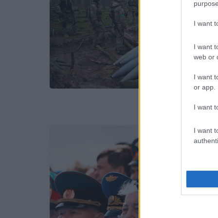
purpose
I want 
I want t
web or d
I want t
or app.
I want t
I want t
authenti