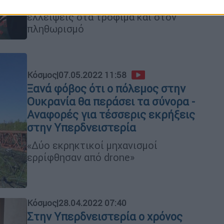
Δύσης θα εξασθενήσει μετά από τις
ελλείψεις στα τρόφιμα και στον
πληθωρισμό
Κόσμος
|
07.05.2022 11:58
Ξανά φόβος ότι ο πόλεμος στην
Ουκρανία θα περάσει τα σύνορα -
Αναφορές για τέσσερις εκρήξεις
στην Υπερδνειστερία
«Δύο εκρηκτικοί μηχανισμοί
ερρίφθησαν από drone»
Κόσμος
|
28.04.2022 07:40
Στην Υπερδνειστερία ο χρόνος