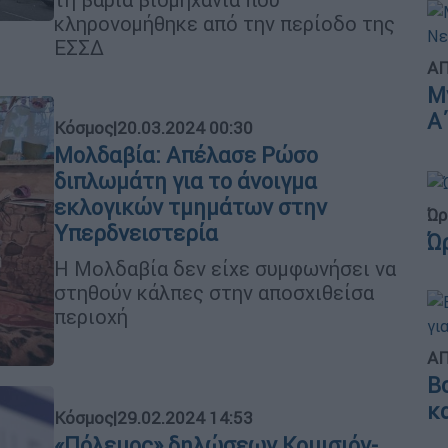
κληρονομήθηκε από την περίοδο της
ΕΣΣΔ
ΑΠ
Μ
Α
Κόσμος
|
20.03.2024 00:30
Μολδαβία: Απέλασε Ρώσο
διπλωμάτη για το άνοιγμα
εκλογικών τμημάτων στην
Ώρ
Υπερδνειστερία
Ώ
Η Μολδαβία δεν είχε συμφωνήσει να
στηθούν κάλπες στην αποσχιθείσα
περιοχή
ΑΠ
Β
κ
Κόσμος
|
29.02.2024 14:53
«Πόλεμος» δηλώσεων Κομισιόν-