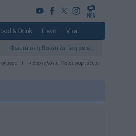
ood & Drink
Travel
Viral
ιωτία: Ίση με έξι ατομικές βόμβες της Χιροσίμ
 σήμερα
|
➔ Εορτολόγιο: Ποιοι γιορτάζουν