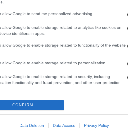
Ουκρανία, ενώ περιμένουν
s.
μεταφορά του πολέμου στην
to allow Google to send me personalized advertising.
Υπερδνειστερία
Με το «πρόγραμμα βοήθειας» αυτό «η
o allow Google to enable storage related to analytics like cookies on
Αμερική στέλνει στον κόσμο
evice identifiers in apps.
ολόκληρο το μήνυμα πως είναι
απαρασάλευτη η αποφασιστικότητά
o allow Google to enable storage related to functionality of the website
μας να υποστηρίξουμε τον θαρραλέο
λαό της Ουκρανίας ως τη νίκη
o allow Google to enable storage related to personalization.
Κόσμος
|
10.05.2022 17:53
o allow Google to enable storage related to security, including
cation functionality and fraud prevention, and other user protection.
Ζοφερή πρόβλεψη από τις
μυστικές υπηρεσίες των ΗΠΑ: Την
Υπερδνειστερία θέλει ο Πούτιν -
Βραχυπρόθεσμος στόχος το
CONFIRM
Ντονμπάς
Η Ρωσία πιστεύει ότι η πίεση της
Data Deletion
Data Access
Privacy Policy