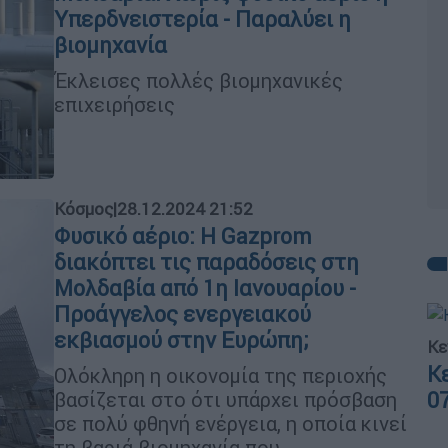
Υπερδνειστερία - Παραλύει η
βιομηχανία
Έκλεισες πολλές βιομηχανικές
επιχειρήσεις
Κόσμος
|
28.12.2024 21:52
Φυσικό αέριο: Η Gazprom
διακόπτει τις παραδόσεις στη
Μολδαβία από 1η Ιανουαρίου -
Προάγγελος ενεργειακού
εκβιασμού στην Ευρώπη;
Κε
Κ
Ολόκληρη η οικονομία της περιοχής
0
βασίζεται στο ότι υπάρχει πρόσβαση
σε πολύ φθηνή ενέργεια, η οποία κινεί
τη βαριά βιομηχανία που