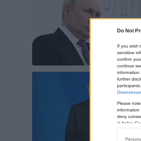
Do Not Pr
If you wish 
sensitive in
confirm you
continue se
information 
further disc
participants
Downstream 
Please note
information 
deny consent
in below Go
Persona