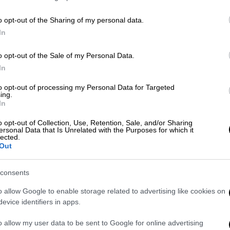
τους», είπε
o opt-out of the Sharing of my personal data.
In
Κόσμος
|
28.02.2024 17:56
o opt-out of the Sale of my Personal Data.
«Προστασία» από τον Πούτιν
In
ζητούν οι αποσχιστές της
to opt-out of processing my Personal Data for Targeted
Υπερδνειστερίας - Ανησυχία για
ing.
In
πιθανή εισβολή στη Μολδαβία
Το αίτημα αυτό θυμίζει ένα παρόμοιο
o opt-out of Collection, Use, Retention, Sale, and/or Sharing
ersonal Data that Is Unrelated with the Purposes for which it
αίτημα φιλορώσων αυτονομιστών
lected.
Out
στην ανατολική Ουκρανία
consents
Κόσμος
|
11.05.2022 08:31
o allow Google to enable storage related to advertising like cookies on
Οι ΗΠΑ εγκρίνουν το πακέτο -
evice identifiers in apps.
μαμούθ 40 δισ. για όπλα στην
o allow my user data to be sent to Google for online advertising