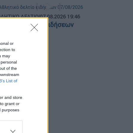
ΛΗΤΙΚΟ ΔΕΛΤΙΟ
|
07.08.2026 19:46
θλητικό δελτίο ειδήσεων
7/08/2026
sonal or
ection to
ou may
 personal
out of the
 downstream
B’s List of
er and store
to grant or
ed purposes