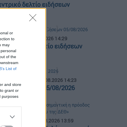
εντρικό δελτίο ειδήσεων
4/08/2026
sonal or
σημεριανό...
|
05.08.2026 14:29
ection to
ou may
εσημεριανό δελτίο ειδήσεων
 personal
5/08/2026
out of the
 downstream
B’s List of
ΛΗΤΙΚΟ ΔΕΛΤΙΟ
|
05.08.2026 14:23
er and store
θλητικό δελτίο 05/08/2026
to grant or
ed purposes
ΟΣΠΑΣΜΑΤΑ...
|
05.08.2026 13:59