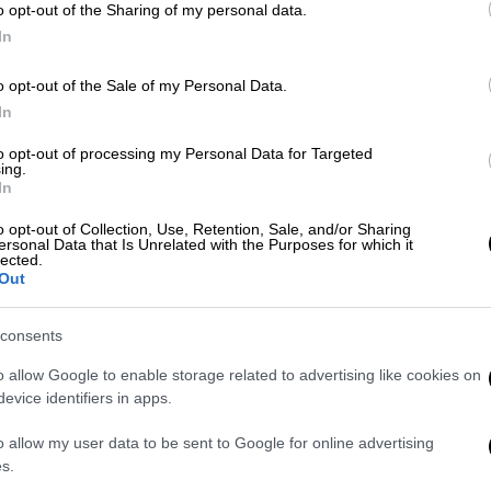
πιο απρόβλεπτη στιγμή
Κ
o opt-out of the Sharing of my personal data.
π
In
τ
o opt-out of the Sale of my Personal Data.
Σινεμά
|
03.04.2026 01:45
In
Στις «Φλεγόμενες καρδιές» το
to opt-out of processing my Personal Data for Targeted
μεγάλο βραβείο του 26oυ
ing.
Φεστιβάλ Γαλλόφωνου
In
Κινηματογράφου Ελλάδος
o opt-out of Collection, Use, Retention, Sale, and/or Sharing
ersonal Data that Is Unrelated with the Purposes for which it
Την Τετάρτη 1η Απριλίου 2026
lected.
ολοκληρώθηκε το 26ο Φεστιβάλ
Out
Γαλλόφωνου Κινηματογράφου
Ελλάδος στον κινηματογράφο Δαναό
consents
o allow Google to enable storage related to advertising like cookies on
evice identifiers in apps.
Σινεμά
|
21.12.2025 21:30
o allow my user data to be sent to Google for online advertising
Γαλάζιο Mονοπάτι: O Γκαμπριέλ
s.
Μασκάρου επιστρέφει με μια