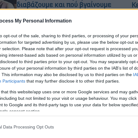
διαβάζουμε και πού βγαίνουμε
Κ
σήμερα Πέμπτη 14 Μαΐου
0
ocess My Personal Information
Το ethnos.gr σας προτείνει όσα αξίζει
να δείτε, να ακούσετε και να
to opt-out of the sale, sharing to third parties, or processing of your per
διαβάσετε, για να είστε πάντα
Με
formation for targeted advertising by us, please use the below opt-out s
ενημερωμένοι για ό,τι συμβαίνει στην
r selection. Please note that after your opt-out request is processed y
Μ
πόλη
eing interest-based ads based on personal information utilized by us or
0
disclosed to third parties prior to your opt-out. You may separately opt-
losure of your personal information by third parties on the IAB’s list of
. This information may also be disclosed by us to third parties on the
IA
Σινεμά
|
09.04.2026 12:00
Participants
that may further disclose it to other third parties.
ΑΘ
«Ξεκινήματα» με την Τρίνε
 that this website/app uses one or more Google services and may gath
Α
Ντίρχολμ: Ένας ακόμα ρόλος ζωής
including but not limited to your visit or usage behaviour. You may click 
για την απόλυτη σταρ του
 to Google and its third-party tags to use your data for below specifi
ogle consent section.
δανέζικου σινεμά
Μία τρυφερή και βαθιά ανθρώπινη
l Data Processing Opt Outs
ιστορία για τα νέα ξεκινήματα, την
ΑΠ