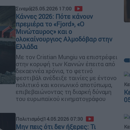
Σινεμά
|
25.05.2026 17:00
Κάννες 2026: Πότε κάνουν
πρεμιέρα το «Fjord», «Ο
Μινώταυρος» και ο
ολοκαίνουργιος Αλμοδόβαρ στην
Ελλάδα
Με τον Cristian Mungiu να επιστρέφει
στην κορυφή των Καννών έπειτα από
δεκαεννέα χρόνια, το φετινό
φεστιβάλ ανέδειξε ταινίες με έντονο
Κε
πολιτικό και κοινωνικό αποτύπωμα,
επιβεβαιώνοντας τη διαρκή δύναμη
Κ
του ευρωπαϊκού κινηματογράφου
0
Πολιτισμός
|
14.05.2026 07:30
Μην πεις ότι δεν ήξερες: Τι
Κε