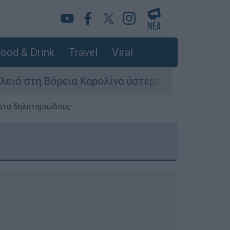
ood & Drink
Travel
Viral
α Καρολίνα ύστερα από πυροβολισμούς: Νεκροί
ατα δηλητηριώδους...