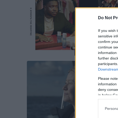
Do Not Pr
If you wish 
sensitive in
confirm you
continue se
information 
further disc
participants
Downstream 
Please note
information 
deny consent
in below Go
Persona