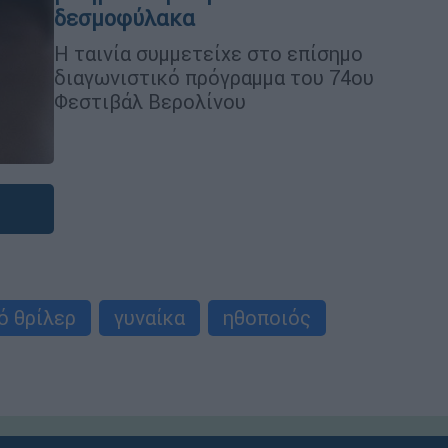
δεσμοφύλακα
Η ταινία συμμετείχε στο επίσημο
διαγωνιστικό πρόγραμμα του 74ου
Φεστιβάλ Βερολίνου
ό θρίλερ
γυναίκα
ηθοποιός