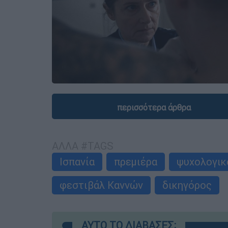
περισσότερα άρθρα
ΑΛΛΑ #TAGS
Ισπανία
πρεμιέρα
ψυχολογικ
φεστιβάλ Καννών
δικηγόρος
ΑΥΤΟ ΤΟ ΔΙΑΒΑΣΕΣ;