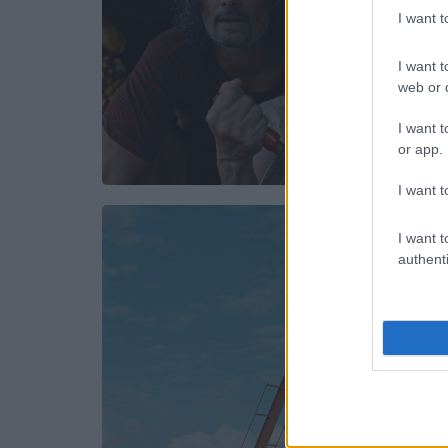
I want 
I want t
web or d
I want t
or app.
I want t
I want t
authenti