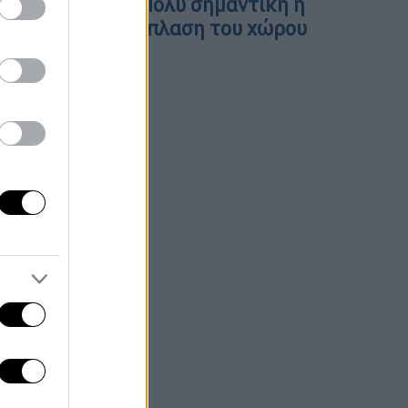
.Μητσοτάκης: «Πολύ σημαντική η
ρόοδος στην ανάπλαση του χώρου
ης ΔΕΘ»