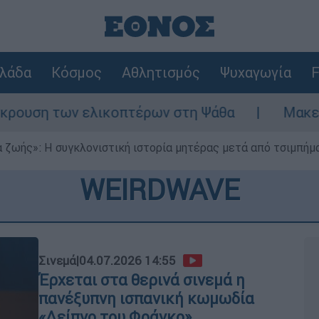
λάδα
Κόσμος
Αθλητισμός
Ψυχαγωγία
F
ελικοπτέρων στη Ψάθα
Μακελειό στη Βόρει
 ζωής»: Η συγκλονιστική ιστορία μητέρας μετά από τσιμπήμ
WEIRDWAVE
Σινεμά
|
04.07.2026 14:55
Έρχεται στα θερινά σινεμά η
πανέξυπνη ισπανική κωμωδία
«Δείπνο του Φράνκο»