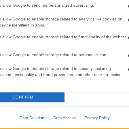
τολμηρή οδύσσεια στο εγγύς
to allow Google to send me personalized advertising.
μέλλον
o allow Google to enable storage related to analytics like cookies on
Η οδύσσεια μιας ηλικιωμένης που
evice identifiers in apps.
δραπετεύει από την επιτήρηση και
την αναγκαστική συνταξιοδότηση,
o allow Google to enable storage related to functionality of the website
διασχίζοντας τον Αμαζόνιο
o allow Google to enable storage related to personalization.
Σινεμά
|
15.11.2025 09:00
«Η αγάπη που απομένει» του
o allow Google to enable storage related to security, including
cation functionality and fraud prevention, and other user protection.
Πάλμασον είναι η επίσημη
υποψηφιότητα της Ισλανδίας για
τα φετινά Όσκαρ
CONFIRM
Σύμφωνα με το Variety, πρόκειται για
«ένα άλμπουμ από σκηνές γάμου,
ταυτόχρονα σπαρακτικές, μαύρα
Data Deletion
Data Access
Privacy Policy
χιουμοριστικές και όλο και πιο