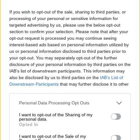
If you wish to opt-out of the sale, sharing to third parties, or
processing of your personal or sensitive information for
targeted advertising by us, please use the below opt-out
section to confirm your selection. Please note that after your
opt-out request is processed you may continue seeing
interest-based ads based on personal information utilized by
us or personal information disclosed to third parties prior to
your opt-out. You may separately opt-out of the further
disclosure of your personal information by third parties on the
IAB’s list of downstream participants. This information may
Κόσμος
|
14.04.2023 16:11
also be disclosed by us to third parties on the
IAB’s List of
Εύα Καϊλή: Τα επόμενα βήματα μέχρι τη
Downstream Participants
that may further disclose it to other
δίκη, μετά την απόφαση για κατ’ οίκον
third parties.
περιορισμό
Please note that this website/app uses one or more Google
Personal Data Processing Opt Outs
services and may gather and store information including but
Οι βελγικές Αρχές αποφάσισαν
not limited to your visit or usage behaviour. You may click to
I want to opt-out of the Sharing of my
την αποφυλάκιση με βραχιολάκι της
personal data.
grant or deny consent to Google and its third-party tags to
Opted In
κατηγορούμενης για σκάνδαλο Qatar Gate
use your data for below specified purposes in below Google
consent section.
I want to opt-out of the Sale of my