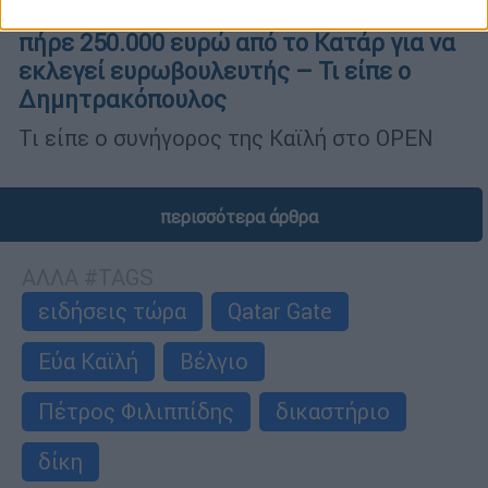
Qatar Gate: Ο Παντσέρι λέει ότι η Καϊλή
πήρε 250.000 ευρώ από το Κατάρ για να
εκλεγεί ευρωβουλευτής – Τι είπε ο
Δημητρακόπουλος
Τι είπε ο συνήγορος της Καϊλή στο OPEN
περισσότερα άρθρα
ΑΛΛΑ #TAGS
ειδήσεις τώρα
Qatar Gate
Εύα Καϊλή
Βέλγιο
Πέτρος Φιλιππίδης
δικαστήριο
δίκη