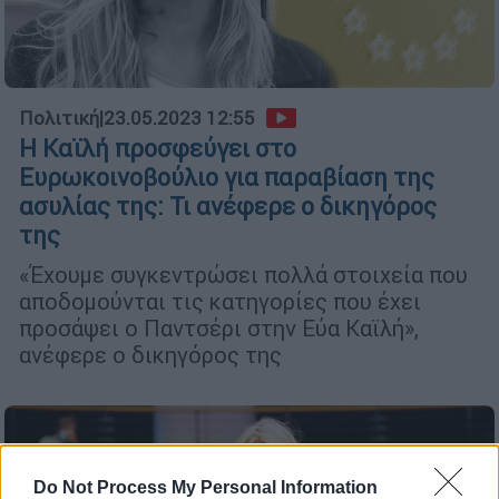
Πολιτική
|
23.05.2023 12:55
Η Καϊλή προσφεύγει στο
Ευρωκοινοβούλιο για παραβίαση της
ασυλίας της: Τι ανέφερε ο δικηγόρος
της
«Έχουμε συγκεντρώσει πολλά στοιχεία που
αποδομούνται τις κατηγορίες που έχει
προσάψει ο Παντσέρι στην Εύα Καϊλή»,
ανέφερε ο δικηγόρος της
Do Not Process My Personal Information