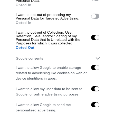
Personal Data.
Opted In
I want to opt-out of processing my
Personal Data for Targeted Advertising.
Opted In
I want to opt-out of Collection, Use,
Retention, Sale, and/or Sharing of my
Personal Data that Is Unrelated with the
Purposes for which it was collected.
Opted Out
Google consents
I want to allow Google to enable storage
related to advertising like cookies on web or
device identifiers in apps.
Κόσμος
|
13.04.2023 17:14
Qatar Gate: «Δεν βρέθηκαν
I want to allow my user data to be sent to
Google for online advertising purposes.
αποτυπώματα της Εύας Καϊλή στις
δεσμίδες με τα χρήματα» - Τι
I want to allow Google to send me
ισχυρίζεται ο συνήγορός της μετά την
personalized advertising.