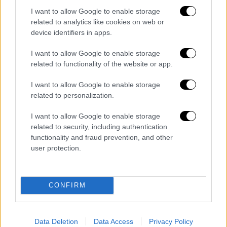
αποφυλάκιση
I want to allow Google to enable storage
Οι πρώτες δηλώσεις του Μιχάλη
related to analytics like cookies on web or
Δημητρακόπουλου
device identifiers in apps.
I want to allow Google to enable storage
related to functionality of the website or app.
I want to allow Google to enable storage
related to personalization.
I want to allow Google to enable storage
related to security, including authentication
functionality and fraud prevention, and other
user protection.
CONFIRM
Κόσμος
|
23.02.2023 20:17
Data Deletion
Data Access
Privacy Policy