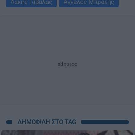
Λάκης Γαβαλάς
Άγγελος Μπράτης
ΔΗΜΟΦΙΛΗ ΣΤΟ TAG