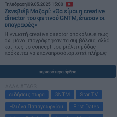
Τηλεόραση
|
09.05.2025 15:00
Ζενεβιέβ Μαζαρί: «Θα είμαι η creative
director του φετινού GNTM, έπεσαν οι
υπογραφές»
Η γνωστή creative director αποκάλυψε πως
όχι μόνο υπογράφτηκαν τα συμβόλαια, αλλά
και πως το concept του ριάλιτι μόδας
πρόκειται να επαναπροσδιοριστεί πλήρως
περισσότερα άρθρα
ΑΛΛΑ #TAGS
ειδήσεις τώρα
GNTM
Star TV
Ηλιάνα Παπαγεωργίου
First Dates