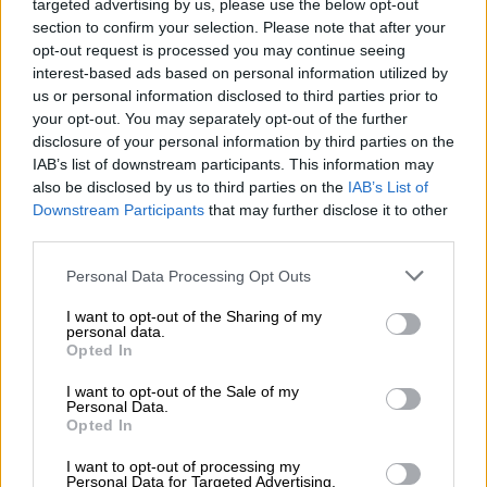
κριτική επιτροπή
targeted advertising by us, please use the below opt-out
section to confirm your selection. Please note that after your
opt-out request is processed you may continue seeing
interest-based ads based on personal information utilized by
us or personal information disclosed to third parties prior to
your opt-out. You may separately opt-out of the further
disclosure of your personal information by third parties on the
IAB’s list of downstream participants. This information may
also be disclosed by us to third parties on the
IAB’s List of
Downstream Participants
that may further disclose it to other
third parties.
Please note that this website/app uses one or more Google
Personal Data Processing Opt Outs
services and may gather and store information including but
not limited to your visit or usage behaviour. You may click to
I want to opt-out of the Sharing of my
personal data.
grant or deny consent to Google and its third-party tags to
Opted In
use your data for below specified purposes in below Google
consent section.
I want to opt-out of the Sale of my
Τηλεόραση
|
24.06.2025 10:13
Personal Data.
Opted In
Κυκλοφόρησε το τρέιλερ του GNTM 6 -
Αυτοί είναι οι 5 κριτές του νέου κύκλου
I want to opt-out of processing my
Personal Data for Targeted Advertising.