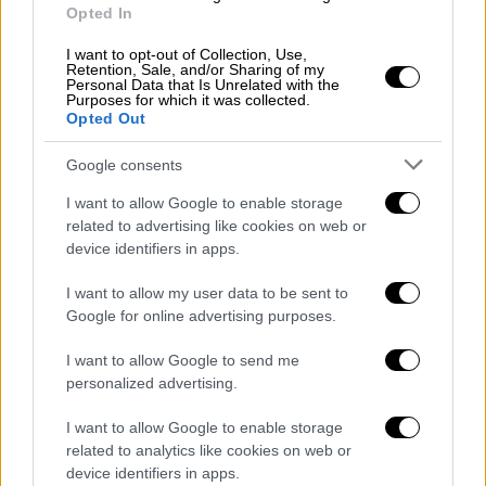
Μετά από τρία χρόνια αποχής από την
Opted In
ελληνική τηλεόραση
I want to opt-out of Collection, Use,
Retention, Sale, and/or Sharing of my
Personal Data that Is Unrelated with the
Purposes for which it was collected.
Opted Out
Google consents
I want to allow Google to enable storage
related to advertising like cookies on web or
device identifiers in apps.
I want to allow my user data to be sent to
Google for online advertising purposes.
I want to allow Google to send me
personalized advertising.
I want to allow Google to enable storage
Τηλεόραση
|
04.06.2025 11:15
related to analytics like cookies on web or
GNTM: Επιστρέφει εντελώς
device identifiers in apps.