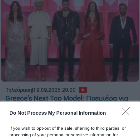
Τηλεόραση
|
19.09.2025 20:00
Greece's Next Top Model: Πρεμιέρα για
το ανανεωμένο fashion show με την
Do Not Process My Personal Information
Ηλιάνα Παπαγεωργίου
Με τους Λάκη Γαβαλά, Άγγελο Μπράτη,
If you wish to opt-out of the sale, sharing to third parties, or
Ζενεβιέβ Μαζαρί και Έντι Γαβριηλίδη στην
processing of your personal or sensitive information for