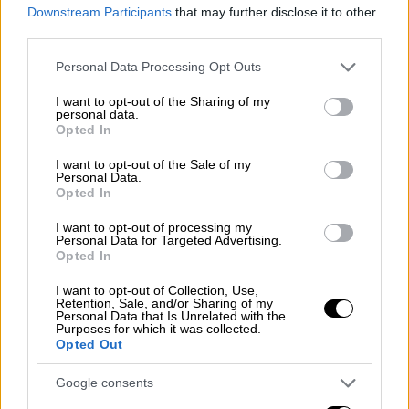
Downstream Participants
that may further disclose it to other
third parties.
Please note that this website/app uses one or more Google
Personal Data Processing Opt Outs
services and may gather and store information including but
Οικονομία
|
13.05.2026 07:22
not limited to your visit or usage behaviour. You may click to
I want to opt-out of the Sharing of my
personal data.
grant or deny consent to Google and its third-party tags to
Fuel Pass 3: Πάνω από 2,5 εκατ. οι
Opted In
use your data for below specified purposes in below Google
δικαιούχοι που το αξιοποίησαν
consent section.
I want to opt-out of the Sale of my
Personal Data.
Ποιο είναι το συνολικό ύψος της ενίσχυσης
Opted In
που δόθηκε στους πολίτες
I want to opt-out of processing my
Personal Data for Targeted Advertising.
Opted In
I want to opt-out of Collection, Use,
Retention, Sale, and/or Sharing of my
Personal Data that Is Unrelated with the
Purposes for which it was collected.
Opted Out
Google consents