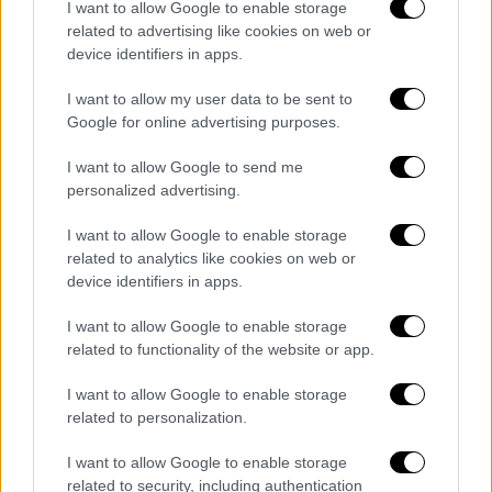
I want to allow Google to enable storage
related to advertising like cookies on web or
device identifiers in apps.
I want to allow my user data to be sent to
Google for online advertising purposes.
Οικονομία
|
10.04.2026 08:20
I want to allow Google to send me
Fuel Pass: Ανοιχτή για όλους η
personalized advertising.
πλατφόρμα - Πότε η πληρωμή
I want to allow Google to enable storage
Οι πληρωμές πραγματοποιούνται εντός 48
related to analytics like cookies on web or
ωρών από την υποβολή της αίτησης
device identifiers in apps.
I want to allow Google to enable storage
related to functionality of the website or app.
I want to allow Google to enable storage
related to personalization.
I want to allow Google to enable storage
related to security, including authentication