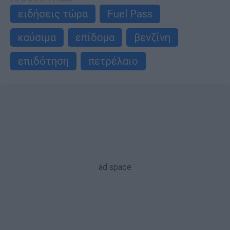
ειδήσεις τώρα
Fuel Pass
καύσιμα
επίδομα
βενζίνη
επιδότηση
πετρέλαιο