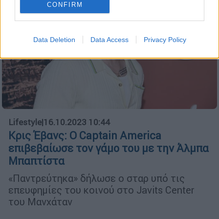
CONFIRM
Data Deletion
Data Access
Privacy Policy
Lifestyle
|
16.10.2023 10:44
Κρις Έβανς: Ο Captain America
επιβεβαίωσε τον γάμο του με την Άλμπα
Μπαπτίστα
«Παντρεύτηκα» δήλωσε ο σταρ υπό τις
επευφημίες του κοινού στο Javits Center
του Μανχάταν