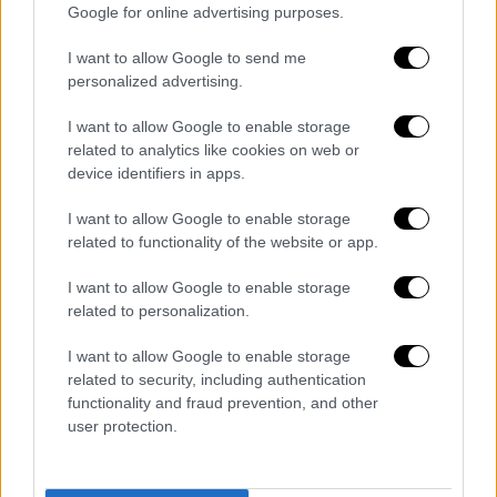
Google for online advertising purposes.
I want to allow Google to send me
personalized advertising.
I want to allow Google to enable storage
related to analytics like cookies on web or
device identifiers in apps.
Lifestyle
|
02.08.2024 08:15
I want to allow Google to enable storage
Κέβιν Φέιγκ: Αστέρι στη Λεωφόρο της
related to functionality of the website or app.
Δόξας στο Χόλιγουντ απέκτησε ο
I want to allow Google to enable storage
πρόεδρος των Marvel Studios
related to personalization.
Είναι ο παραγωγός ταινιών με τις
I want to allow Google to enable storage
μεγαλύτερες εισπράξεις όλων των εποχών
related to security, including authentication
functionality and fraud prevention, and other
user protection.