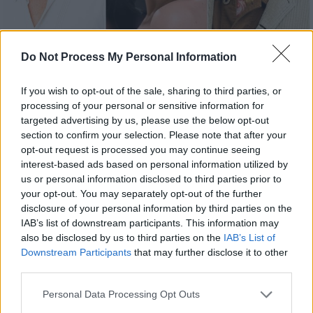
Do Not Process My Personal Information
Σινεμά
|
05.11.2024 22:00
Συνάντηση αστέρων στη νέα ταινία του
If you wish to opt-out of the sale, sharing to third parties, or
Ρομέν Γαβράς με τίτλο «Sacrifice»
processing of your personal or sensitive information for
targeted advertising by us, please use the below opt-out
Τα γυρίσματα της πρώτης αγγλόφωνης
section to confirm your selection. Please note that after your
ταινίας του σκηνοθέτη βρίσκονται σε
opt-out request is processed you may continue seeing
εξέλιξη στην Ελλάδα και τη Βουλγαρία
interest-based ads based on personal information utilized by
us or personal information disclosed to third parties prior to
your opt-out. You may separately opt-out of the further
disclosure of your personal information by third parties on the
IAB’s list of downstream participants. This information may
also be disclosed by us to third parties on the
IAB’s List of
Downstream Participants
that may further disclose it to other
third parties.
Please note that this website/app uses one or more Google
Personal Data Processing Opt Outs
services and may gather and store information including but