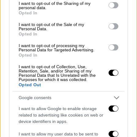
not limited to your visit or usage behaviour. You may click to
I want to opt-out of the Sharing of my
personal data.
grant or deny consent to Google and its third-party tags to
Opted In
use your data for below specified purposes in below Google
consent section.
I want to opt-out of the Sale of my
Personal Data.
Opted In
I want to opt-out of processing my
Lifestyle
|
01.11.2024 10:38
Personal Data for Targeted Advertising.
Opted In
«Μη χάσετε την ευκαιρία»: Οι Avengers
στο πλευρό της Κάμαλα Χάρις
I want to opt-out of Collection, Use,
Retention, Sale, and/or Sharing of my
Η πρωτοβουλία της Σκάρλετ Γιόχανσον για
Personal Data that Is Unrelated with the
Purposes for which it was collected.
να πείσουν τους πολίτες να ψηφίσουν
Opted Out
Google consents
I want to allow Google to enable storage
related to advertising like cookies on web or
device identifiers in apps.
I want to allow my user data to be sent to