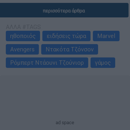
περισσότερα άρθρα
ΑΛΛΑ #TAGS
ηθοποιός
ειδήσεις τώρα
Marvel
Avengers
Ντακότα Τζόνσον
Ρόμπερτ Ντάουνι Τζούνιορ
γάμος