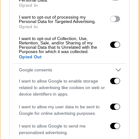
Opted In
I want to opt-out of processing my
Personal Data for Targeted Advertising.
Opted In
I want to opt-out of Collection, Use,
Retention, Sale, and/or Sharing of my
Personal Data that Is Unrelated with the
Purposes for which it was collected.
Ελλάδα
|
16.10.2019 10:54
Opted Out
Οι Καλαματιανοί πρώτοι στην
Google consents
αναζήτηση ερωτικών ταινιών - Ποιοι
ακολουθούν (vid)
I want to allow Google to enable storage
related to advertising like cookies on web or
Η ημέρα της εβδομάδας που το κοινό
device identifiers in apps.
αναζητεί περισσότερο τέτοιου είδους
ταινίες είναι η Πέμπτη
I want to allow my user data to be sent to
Google for online advertising purposes.
I want to allow Google to send me
personalized advertising.