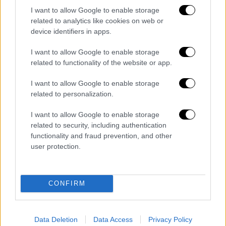
I want to allow Google to enable storage
related to analytics like cookies on web or
device identifiers in apps.
I want to allow Google to enable storage
related to functionality of the website or app.
I want to allow Google to enable storage
Κόσμος
|
21.12.2018 13:50
related to personalization.
Θες πορνό; Χρειάζεσαι ταυτότητα ή
δίπλωμα οδήγησης
I want to allow Google to enable storage
related to security, including authentication
Με απόδειξη της ηλικίας θα μπορεί σε λίγο
functionality and fraud prevention, and other
καιρό κάποιος να παρακολουθεί ταινίες
user protection.
ερωτικού περιεχομένου μέσω ίντερνετ
ΑΛΛΑ #TAGS
CONFIRM
ειδήσεις τώρα
Pornhub
Κώστας Γκουσγκούνης
κηδεία
Data Deletion
Data Access
Privacy Policy