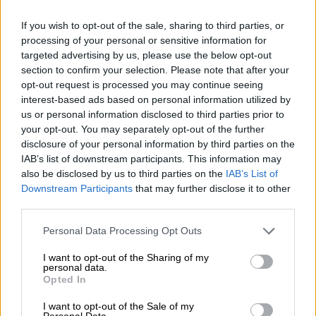
If you wish to opt-out of the sale, sharing to third parties, or
processing of your personal or sensitive information for
targeted advertising by us, please use the below opt-out
section to confirm your selection. Please note that after your
Lifestyle
|
06.10.2021 12:49
opt-out request is processed you may continue seeing
Γκλόρια Λέοναρντ: Η χρηματίστρια της
interest-based ads based on personal information utilized by
us or personal information disclosed to third parties prior to
Wall Street που εμπνεύστηκε τις «ροζ
your opt-out. You may separately opt-out of the further
γραμμές»
disclosure of your personal information by third parties on the
IAB’s list of downstream participants. This information may
Γκόρια Λέοναρντ, η γυναίκα που κρύβεται
also be disclosed by us to third parties on the
IAB’s List of
πίσω από τη δημιουργία της «ροζ
Downstream Participants
that may further disclose it to other
τηλεφωνίας»
third parties.
Please note that this website/app uses one or more Google
Personal Data Processing Opt Outs
services and may gather and store information including but
not limited to your visit or usage behaviour. You may click to
I want to opt-out of the Sharing of my
personal data.
grant or deny consent to Google and its third-party tags to
Opted In
use your data for below specified purposes in below Google
consent section.
I want to opt-out of the Sale of my
Personal Data.