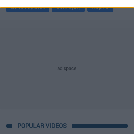
αστυνομικοί
σύλληψη
πορνό
POPULAR VIDEOS