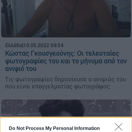
Ελλάδα
|
10.05.2022 09:54
Κώστας Γκουσγκούνης: Οι τελευταίες
φωτογραφίες του και το μήνυμα από τον
ανιψιό του
Τις φωτογραφίες δημοσίευσε ο ανιψιός του
που είναι επαγγελματίας φωτογράφος
Do Not Process My Personal Information