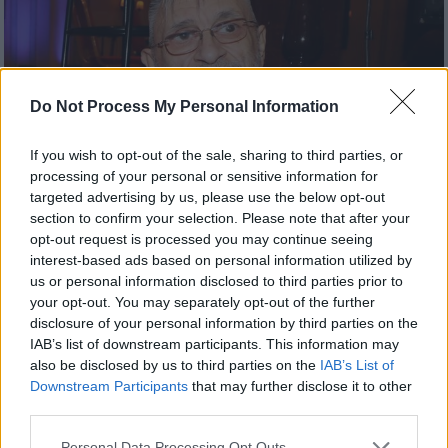
Do Not Process My Personal Information
If you wish to opt-out of the sale, sharing to third parties, or
processing of your personal or sensitive information for
targeted advertising by us, please use the below opt-out
section to confirm your selection. Please note that after your
opt-out request is processed you may continue seeing
Lifestyle
|
28.01.2025 12:25
interest-based ads based on personal information utilized by
Ο καλλιτεχνικός κόσμος αποχαιρετά τον
us or personal information disclosed to third parties prior to
σπουδαίο δημοσιογράφο και κριτικό,
your opt-out. You may separately opt-out of the further
disclosure of your personal information by third parties on the
Ιάσονα Τριανταφυλλίδη
IAB’s list of downstream participants. This information may
Ο τηλεκριτικός έφυγε από τη ζωή τη
also be disclosed by us to third parties on the
IAB’s List of
Δευτέρα 27 Ιανουαρίου σε ηλικία 61 ετών
Downstream Participants
that may further disclose it to other
third parties.
Please note that this website/app uses one or more Google
Personal Data Processing Opt Outs