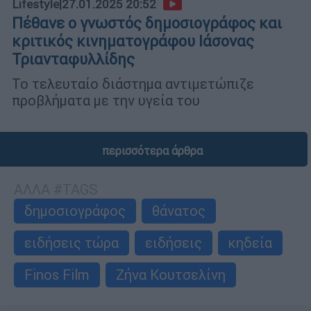
Lifestyle
|
27.01.2025 20:52
Πέθανε ο γνωστός δημοσιογράφος και
κριτικός κινηματογράφου Ιάσονας
Τριανταφυλλίδης
Το τελευταίο διάστημα αντιμετώπιζε
προβλήματα με την υγεία του
περισσότερα άρθρα
ΑΛΛΑ #TAGS
δημοσιογράφος
θάνατος
ειδήσεις τώρα
ειδήσεις
κηδεία
Finos Film
Ζήνα Κουτσελίνη