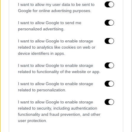
τα κρατάω σαν φυλαχτό», έγραψε η
I want to allow my user data to be sent to
ηθοποιός
Google for online advertising purposes.
I want to allow Google to send me
personalized advertising.
I want to allow Google to enable storage
related to analytics like cookies on web or
device identifiers in apps.
I want to allow Google to enable storage
related to functionality of the website or app.
I want to allow Google to enable storage
related to personalization.
I want to allow Google to enable storage
related to security, including authentication
functionality and fraud prevention, and other
Lifestyle
|
27.01.2025 21:56
user protection.
Θλίψη για τον θάνατο του Ιάσονα
Τριανταφυλλίδη: Έγραψε ιστορία με την