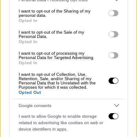
services and may gather and store information including but
not limited to your visit or usage behaviour. You may click to
I want to opt-out of the Sharing of my
personal data.
grant or deny consent to Google and its third-party tags to
Opted In
use your data for below specified purposes in below Google
consent section.
I want to opt-out of the Sale of my
Personal Data.
Opted In
I want to opt-out of processing my
Personal Data for Targeted Advertising.
Opted In
I want to opt-out of Collection, Use,
Retention, Sale, and/or Sharing of my
Personal Data that Is Unrelated with the
Purposes for which it was collected.
Opted Out
Lifestyle
|
28.01.2025 10:18
«Ήξερες να αγαπάς και αγαπούσες με
Google consents
πάθος»: Το «αντίο» της Ελένης Ράντου
I want to allow Google to enable storage
στον Ιάσονα Τριανταφυλλίδη
related to advertising like cookies on web or
«Τα τελευταία λόγια που είπαμε στην πόρτα
device identifiers in apps.