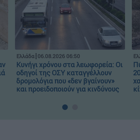
Ελλάδα
┋
06.08.2026 06:50
Ελ
αν
Κυνήγι χρόνου στα λεωφορεία: Οι
Πύ
ιά
οδηγοί της ΟΣΥ καταγγέλλουν
20
δρομολόγια που «δεν βγαίνουν»
χα
και προειδοποιούν για κινδύνους
κί