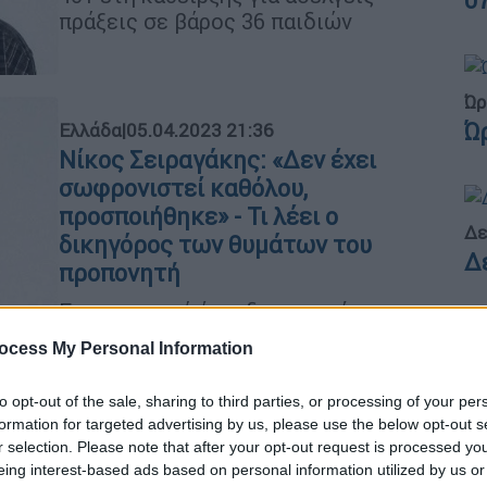
0
πράξεις σε βάρος 36 παιδιών
Ώρ
Ώ
Ελλάδα
|
05.04.2023 21:36
Νίκος Σειραγάκης: «Δεν έχει
σωφρονιστεί καθόλου,
προσποιήθηκε» - Τι λέει ο
Δε
δικηγόρος των θυμάτων του
Δ
προπονητή
Ερωτηματικά έχει δημιουργήσει η
αποφυλάκιση του Νίκου Σειραγάκη
ocess My Personal Information
Κε
Κ
to opt-out of the sale, sharing to third parties, or processing of your per
0
formation for targeted advertising by us, please use the below opt-out s
r selection. Please note that after your opt-out request is processed y
eing interest-based ads based on personal information utilized by us or
Ελλάδα
|
04.04.2023 18:00