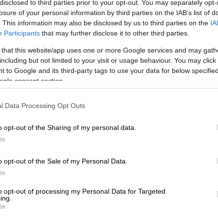
disclosed to third parties prior to your opt-out. You may separately opt-
Παρέμβαση Ντογιάκου μετά την
losure of your personal information by third parties on the IAB’s list of
ΑΘ
αποφυλάκιση του Νίκου
. This information may also be disclosed by us to third parties on the
IA
Α
Σειραγάκη
Participants
that may further disclose it to other third parties.
Τι ζητά ο εισαγγελέας του Αρείου
 that this website/app uses one or more Google services and may gath
Πάγου
including but not limited to your visit or usage behaviour. You may click 
 to Google and its third-party tags to use your data for below specifi
ogle consent section.
l Data Processing Opt Outs
Ελλάδα
|
04.04.2023 11:00
Αποφυλακίστηκε ο
o opt-out of the Sharing of my personal data.
καταδικασμένος σε 401 έτη
In
φυλάκισης, Νίκος Σειραγάκης:
o opt-out of the Sale of my Personal Data.
Είχε ασελγήσει σε βάρος 36
In
ανηλίκων
to opt-out of processing my Personal Data for Targeted
Αποφυλακίστηκε υπό όρους ο
ing.
προπονητής μπάσκετ Νίκος
In
Σειραγάκης που είχε καταδικαστεί