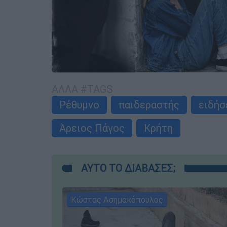
ΑΛΛΑ #TAGS
Ρέθυμνο
παιδεραστής
ειδήσ
Άρειος Πάγος
Κρήτη
ΑΥΤΟ ΤΟ ΔΙΑΒΑΣΕΣ;
Κώστας Ασημακόπουλος