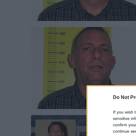
Do Not Pr
If you wish 
sensitive in
confirm you
continue se