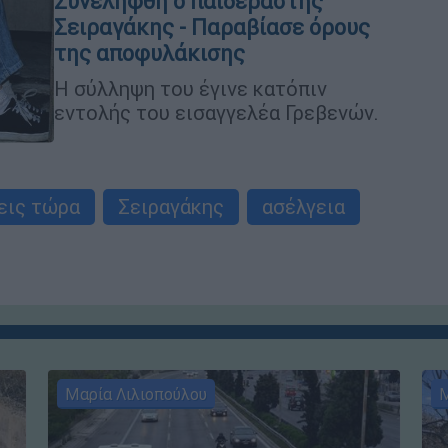
Συνελήφθη ο παιδεραστής
Σειραγάκης - Παραβίασε όρους
της αποφυλάκισης
Η σύλληψη του έγινε κατόπιν
εντολής του εισαγγελέα Γρεβενών.
εις τώρα
Σειραγάκης
ασέλγεια
Μαρία Λιλιοπούλου
Μ