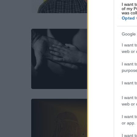
I want t
of my P
was col
Opted 
Google 
I want t
web or d
I want t
purpose
I want 
I want t
web or d
I want t
or app.
I want t