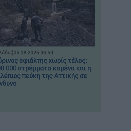
Ελλάδα
┋
04.
λάδα
┋
05.08.2026 06:50
Μπλόκο σ
ρινος εφιάλτης χωρίς τέλος:
ΣΤΑΣΥ γι
0.000 στρέμματα καμένα και η
πινακίδε
λέπιος πεύκη της Αττικής σε
νδυνο