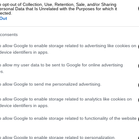
o opt-out of Collection, Use, Retention, Sale, and/or Sharing
για ασέλγεια σε βάρος 36 ανηλίκων
ersonal Data that Is Unrelated with the Purposes for which it
στην Κρήτη
lected.
Out
Ελλάδα
|
10.07.2020 14:12
consents
Στις φυλακές επιστρέφει ο
o allow Google to enable storage related to advertising like cookies on
παιδεραστής του Ρεθύμνου Νίκος
evice identifiers in apps.
Σειραγάκης
o allow my user data to be sent to Google for online advertising
Ο 56χρονος πρώην προπονητής
s.
αποφυλακίστηκε τον περασμένο
Απρίλιο, έχοντας εκτίσει 8,5 χρόνια
to allow Google to send me personalized advertising.
της ποινής του
o allow Google to enable storage related to analytics like cookies on
evice identifiers in apps.
o allow Google to enable storage related to functionality of the website
Ελλάδα
|
13.05.2020 19:22
Επιστροφή του Σειραγάκη στη
o allow Google to enable storage related to personalization.