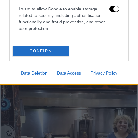
I want to allow Google to enable storage
related to security, including authentication
Αθλητισμός
|
19.11.2023 21:53
functionality and fraud prevention, and other
Τα λαμπρά εγκαίνια του Μουσείου
user protection.
Προσφυγικού Ελληνισμού στην OPAP
Arena: Εκεί όπου το συναίσθημα συναντά
την Ιστορία
CONFIRM
Το Μουσείο Προσφυγικού Ελληνισμού
βρίσκεται στο νέο γήπεδο της ΑΕΚ
Data Deletion
Data Access
Privacy Policy