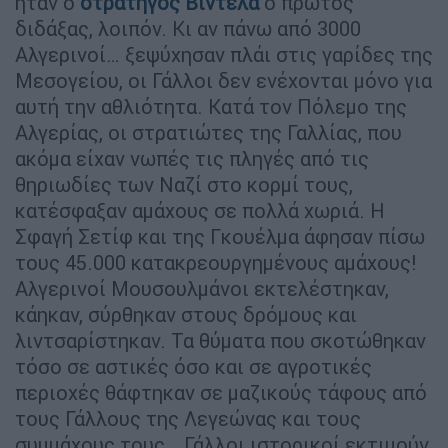
ήταν ο
στρατηγός Βιντέλα
ο πρώτος
διδάξας, λοιπόν. Κι αν πάνω από 3000
Αλγερινοί… ξεψύχησαν πλάι στις γαρίδες της
Μεσογείου, οι Γάλλοι δεν ενέχονται μόνο για
αυτή την αθλιότητα. Κατά τον Πόλεμο της
Αλγερίας, οι στρατιώτες της Γαλλίας, που
ακόμα είχαν νωπές τις πληγές από τις
θηριωδίες των Ναζί στο κορμί τους,
κατέσφαξαν αμάχους σε πολλά χωριά. Η
Σφαγή Σετίφ και της Γκουέλμα άφησαν πίσω
τους 45.000 κατακρεουργημένους αμάχους!
Αλγερινοί Μουσουλμάνοι εκτελέστηκαν,
κάηκαν, σύρθηκαν στους δρόμους και
λιντσαρίστηκαν. Τα θύματα που σκοτώθηκαν
τόσο σε αστικές όσο και σε αγροτικές
περιοχές θάφτηκαν σε μαζικούς τάφους από
τους Γάλλους της Λεγεώνας και τους
συμμάχους τους… Γάλλοι ιστορικοί εκτιμούν