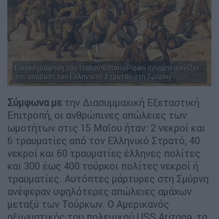
Εικονογράφηση του Ιταλού Vittorio Pisani που απεικονίζει
την απόβαση του Ελληνικού Στρατού στη Σμύρνη.
Σύμφωνα με
την Διασυμμαχική Εξεταστική
Επιτροπή, οι ανθρώπινες απώλειες των
ωμοτήτων στις 15 Μαΐου ήταν: 2 νεκροί και
6 τραυματίες από τον Ελληνικό Στρατό, 40
νεκροί και 60 τραυματίες έλληνες πολίτες
και 300 έως 400 τούρκοι πολίτες νεκροί ή
τραυματίες. Αυτόπτες μάρτυρες στη Σμύρνη
ανέφεραν υψηλότερες απώλειες αμάχων
μεταξύ των Τούρκων. Ο Αμερικανός
αξιωματικός του πολεμικού USS Arizona, το