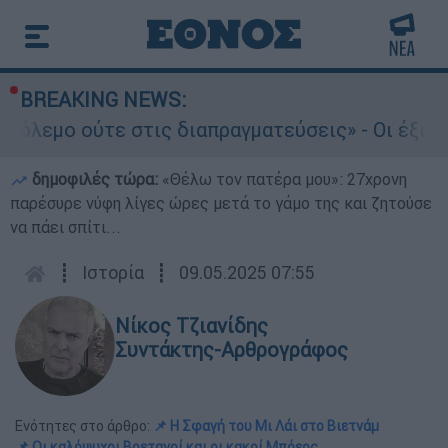
BREAKING NEWS:
ιαπραγματεύσεις» - Οι έξι όροι του Ιράν προς τ
δημοφιλές τώρα:
«Θέλω τον πατέρα μου»: 27χρονη
παρέσυρε νύφη λίγες ώρες μετά το γάμο της και ζητούσε
να πάει σπίτι...
┋
Ιστορία
┋
09.05.2025 07:55
Νίκος Τζιανίδης
Συντάκτης-Αρθρογράφος
Ενότητες στο άρθρο:
📌 Η Σφαγή του Μι Λάι στο Βιετνάμ
📌 Οι καλόψυχοι Βρετανοί και οι κακοί Μπόερς