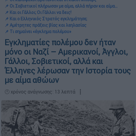
📌 Οι Σοβιετικοί πλήρωσαν με αίμα, αλλά πήραν και αίμα…
📌 Και οι Γάλλοι; Οι Γάλλοι να δεις!
📌 Και ο Ελληνικός Στρατός εγκλημάτησε;
📌 Αμέτρητες πράξεις βίας και λεηλασίας
📌 Τι σημαίνει «έγκλημα πολέμου»
Εγκληματίες πολέμου δεν ήταν
μόνο οι Ναζί – Αμερικανοί, Άγγλοι,
Γάλλοι, Σοβιετικοί, αλλά και
Έλληνες λέρωσαν την Ιστορία τους
με αίμα αθώων
🕛 χρόνος ανάγνωσης: 13 λεπτά ┋