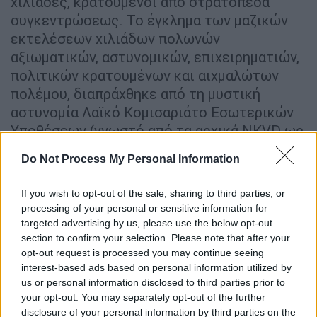
χιλιάδες, κρατούμενοι από στρατόπεδα
συγκεντρώσεως. Το έγκλημα των μαζικών
εκτελέσεων χιλιάδων πολωνών
αξιωματικών, αστυνομικών, επιχειρηματιών,
πολιτικών κρατουμένων και αιχμαλώτων
πολέμου, διαπράχθηκε από τη μυστική
αστυνομία Λαϊκό Κομισαριάτο Εσωτερικών
Υποθέσεων (γνωστό από τα αρχικά NKVD ως
Εν-Κα-Βε-Ντε) της ΕΣΣΔ.
Do Not Process My Personal Information
ΔΙΑΒΑΣΤΕ ΕΠΙΣΗΣ
If you wish to opt-out of the sale, sharing to third parties, or
processing of your personal or sensitive information for
Ιστορία
|
08.02.2022 07:45
targeted advertising by us, please use the below opt-out
Η μεγαλύτερη σφαγή αμάχων στον Β'
section to confirm your selection. Please note that after your
opt-out request is processed you may continue seeing
Παγκόσμιο Πόλεμο δεν έγινε από
interest-based ads based on personal information utilized by
Ναζί: Γιατί συγκαλύφθηκε - Ποιος
us or personal information disclosed to third parties prior to
ήταν ο πρωταγωνιστής ιερέας
your opt-out. You may separately opt-out of the further
disclosure of your personal information by third parties on the