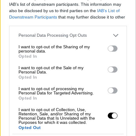
IAB’s list of downstream participants. This information may
Σαν Σήμερα
|
11.07.2022 00:05
also be disclosed by us to third parties on the
IAB’s List of
Σρεμπρένιτσα: Η μεγαλύτερη σφαγή
Downstream Participants
that may further disclose it to other
αμάχων μετά τον Β’ Παγκόσμιο
third parties.
Πόλεμο με τη συμμετοχή και
Please note that this website/app uses one or more Google
Personal Data Processing Opt Outs
Ελλήνων
services and may gather and store information including but
not limited to your visit or usage behaviour. You may click to
I want to opt-out of the Sharing of my
personal data.
grant or deny consent to Google and its third-party tags to
Opted In
use your data for below specified purposes in below Google
consent section.
I want to opt-out of the Sale of my
Ο αρχηγός του NKVD
,
Λαβρέντι Μπέρια
,
Personal Data.
θεωρούσε ότι θα ήταν ωφέλιμο να
Opted In
εξοντωθούν όλοι οι αιχμάλωτοι Πολωνοί,
I want to opt-out of processing my
αξιωματικοί και άλλοι που θεωρούνταν
Personal Data for Targeted Advertising.
Opted In
επικίνδυνοι για τους Σοβιετικούς. Το
σχέδιο εγκρίθηκε από τον Στάλιν και το
I want to opt-out of Collection, Use,
Retention, Sale, and/or Sharing of my
Πολιτικό Γραφείο του Κομμουνιστικού
Personal Data that Is Unrelated with the
Purposes for which it was collected.
Κόμματος της Σοβιετικής Ένωσης. Συνολικά,
Opted Out
εκτελέστηκαν περίπου 22.000 άνθρωποι,