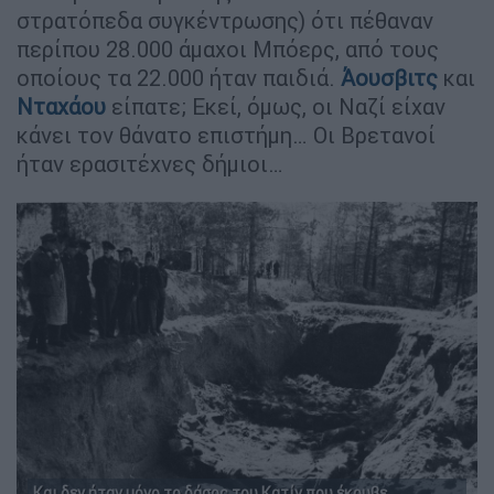
στρατόπεδα συγκέντρωσης) ότι πέθαναν
περίπου 28.000 άμαχοι Μπόερς, από τους
οποίους τα 22.000 ήταν παιδιά.
Άουσβιτς
και
Νταχάου
είπατε; Εκεί, όμως, οι Ναζί είχαν
κάνει τον θάνατο επιστήμη… Οι Βρετανοί
ήταν ερασιτέχνες δήμιοι…
Και δεν ήταν μόνο το δάσος του Κατίν που έκρυβε