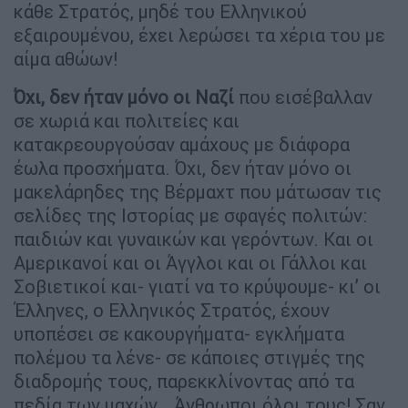
κάθε Στρατός, μηδέ του Ελληνικού
εξαιρουμένου, έχει λερώσει τα χέρια του με
αίμα αθώων!
Όχι, δεν ήταν μόνο οι Ναζί
που εισέβαλλαν
σε χωριά και πολιτείες και
κατακρεουργούσαν αμάχους με διάφορα
έωλα προσχήματα. Όχι, δεν ήταν μόνο οι
μακελάρηδες της Βέρμαχτ που μάτωσαν τις
σελίδες της Ιστορίας με σφαγές πολιτών:
παιδιών και γυναικών και γερόντων. Και οι
Αμερικανοί και οι Άγγλοι και οι Γάλλοι και
Σοβιετικοί και- γιατί να το κρύψουμε- κι’ οι
Έλληνες, ο Ελληνικός Στρατός, έχουν
υποπέσει σε κακουργήματα- εγκλήματα
πολέμου τα λένε- σε κάποιες στιγμές της
διαδρομής τους, παρεκκλίνοντας από τα
πεδία των μαχών… Άνθρωποι όλοι τους! Σαν