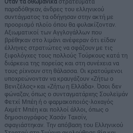
Όταν τα οθωμανικά
στρατεύματα
παραδόθηκαν, άνδρες του ελληνικού
συντάγματος τα οδήγησαν στην ακτή με
προορισμό πλοίο όπου θα φυλακίζονταν.
Αξιωματικοί των Αγγλογάλλων που
βρέθηκαν στο λιμάνι ανέφεραν ότι είδαν
έλληνες στρατιώτες να σφάζουν με τις
ξιφολόγχες τους πολλούς Τούρκους κατά τη
διάρκεια της πορείας και στη συνέχεια να
τους ρίχνουν στη θάλασσα. Οι κρατούμενοι
υποχρεώνονταν να κραυγάζουν «Ζήτω ο
Βενιζέλος» και «Ζήτω η Ελλάδα». Όσοι δεν
φώναζαν, όπως ο συνταγματάρχης Σουλεϊμάν
Φετχί Μπέη ή ο φαρμακοποιός-λοχαγός
Αχμέτ Μπέη και πολλοί άλλοι, όπως ο
δημοσιογράφος Χασάν Ταχσίν,
σφαγιάστηκαν. Την απόβαση του Ελληνικού
Στρατού στη Σμύρνη ακολούθησε βία και