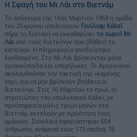
Η Σφαγή του Μι Λάι στο Βιετνάμ
Το απόγευμα της 15ης Μαρτίου 1968 η ομάδα
του 25χρονου υπολοχαγού
Γουίλιαμ Κάλεϊ
πήρε τη διαταγή να εκκαθαρίσει
το χωριό Μι
Λάι
από τους Βιετκόνγκ που (δήθεν) το
κατείχαν. Η πληροφορία αποδείχτηκε
λανθασμένη. Στο Μι Λάι βρίσκονταν μόνο
γυναικόπαιδα και υπερήλικες. Οι Αμερικανοί
ακολουθούσαν την τακτική της «καμένης
γης», για να μην βρίσκουν βοήθεια οι
Βιετκόνγκ. Στις 16 Μαρτίου το πρωί, οι
στρατιώτες του υπολοχαγού Κάλεϊ, με
προϋπηρεσία μόλις τριών μηνών στο
Βιετνάμ, εκτελούν με αγριότητα τους
αμάχους. Συνολικά σφαγιάστηκαν 504
άνθρωποι, ανάμεσά τους 173 παιδιά, 76