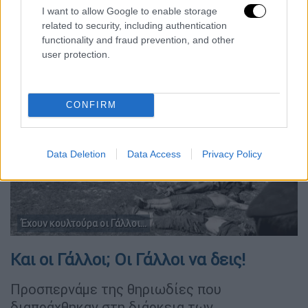
επίχειρα των ελεεινών πράξεών τους, Οι
I want to allow Google to enable storage
Σοβιετικοί;
related to security, including authentication
functionality and fraud prevention, and other
user protection.
CONFIRM
Data Deletion
Data Access
Privacy Policy
Έχουν κουλτούρα οι Γάλλοι...
Και οι Γάλλοι; Οι Γάλλοι να δεις!
Προσπερνάμε της θηριωδίες που
διαπράχθηκαν στη διάρκεια των