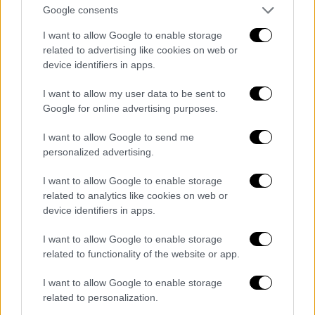
μεταξύ των οποίων 8.000 αιχμάλωτοι
Google consents
στρατιωτικοί, 6.000 αστυνομικοί, και οι
I want to allow Google to enable storage
υπόλοιποι ανήκαν στην πολωνική αστική
related to advertising like cookies on web or
τάξη όπως δημόσιοι αξιωματούχοι,
device identifiers in apps.
ιδιοκτήτες εργοστασίων, δικηγόροι, ιερείς,
I want to allow my user data to be sent to
ιδιοκτήτες γης και πράκτορες πληροφοριών.
Google for online advertising purposes.
Η Σοβιετική Ένωση
αρνήθηκε οποιαδήποτε
I want to allow Google to send me
ανάμιξη μέχρι το 1990, επιρρίπτοντάς την
personalized advertising.
ευθύνη στη Ναζιστική Γερμανία. Το 2008 τα
I want to allow Google to enable storage
ρωσικά δικαστήρια προχώρησαν σε
related to analytics like cookies on web or
αποχαρακτηρισμό σοβιετικών αρχείων και
device identifiers in apps.
το 2010 η Ρωσία παραδέχτηκε επίσημα πως
I want to allow Google to enable storage
η σφαγή του Κατίν διαπράχθηκε με εντολή
related to functionality of the website or app.
του Ιωσήφ Στάλιν. Εδώ τα σχόλια
σωπαίνουν… Ο Άιχμαν, τουλάχιστον, αλλά και
I want to allow Google to enable storage
πολλοί Ναζί αξιωματούχοι, πλήρωσαν τα
related to personalization.