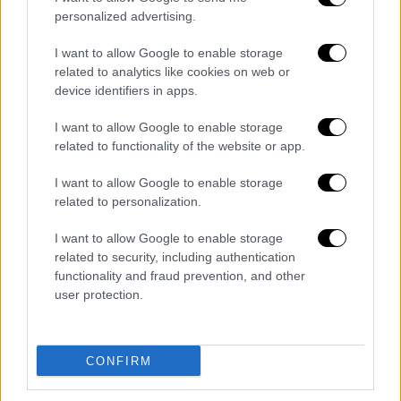
personalized advertising.
I want to allow Google to enable storage
related to analytics like cookies on web or
device identifiers in apps.
Κόσμος
|
28.09.2025 23:10
I want to allow Google to enable storage
Τουρκία: Οι εξαγωγές θαλασσινών
related to functionality of the website or app.
κινούνται προς ιστορικό ρεκόρ
I want to allow Google to enable storage
Η Μαύρη Θάλασσα μετατρέπεται σε
related to personalization.
χρηματιστήριο ιχθύων
I want to allow Google to enable storage
related to security, including authentication
functionality and fraud prevention, and other
user protection.
CONFIRM