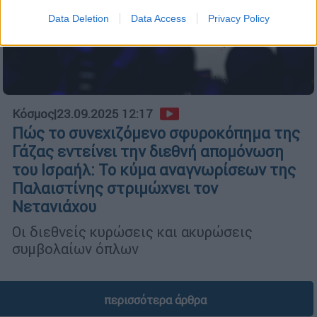
Data Deletion
Data Access
Privacy Policy
Κόσμος
|
23.09.2025 12:17
Πώς το συνεχιζόμενο σφυροκόπημα της
Γάζας εντείνει την διεθνή απομόνωση
του Ισραήλ: Το κύμα αναγνωρίσεων της
Παλαιστίνης στριμώχνει τον
Νετανιάχου
Οι διεθνείς κυρώσεις και ακυρώσεις
συμβολαίων όπλων
περισσότερα άρθρα