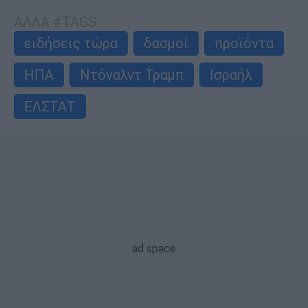
ΑΛΛΑ #TAGS
ειδήσεις τώρα
δασμοί
προϊόντα
ΗΠΑ
Ντόναλντ Τραμπ
Ισραήλ
ΕΛΣΤΑΤ