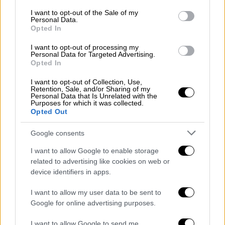
consent section.
I want to opt-out of the Sale of my
Personal Data.
Opted In
Κόσμος
|
30.11.2025 23:30
Ανθίζει... η βιομηχανία λουλουδιών στην
I want to opt-out of processing my
Personal Data for Targeted Advertising.
Τουρκία - Ρεκόρ εξαγωγών
Opted In
Η ανθοκομική βιομηχανία της Τουρκίας
I want to opt-out of Collection, Use,
Retention, Sale, and/or Sharing of my
ανθίζει όχι μόνο στα θερμοκήπια, αλλά και
Personal Data that Is Unrelated with the
στα νούμερα των εξαγωγών
Purposes for which it was collected.
Opted Out
Google consents
I want to allow Google to enable storage
related to advertising like cookies on web or
device identifiers in apps.
I want to allow my user data to be sent to
Google for online advertising purposes.
I want to allow Google to send me