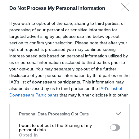
Οι ελληνικές εξαγωγές κατέγραψαν άνοδο
τον Οκτώβριο, με τα τρόφιμα να
Do Not Process My Personal Information
πρωταγωνιστούν και τα πετρελαιοειδή να
πιέζουν το συνολικό αποτέλεσμα, ενώ στο
If you wish to opt-out of the sale, sharing to third parties, or
processing of your personal or sensitive information for
δεκάμηνο διαφαίνεται μικτή εικόνα με
targeted advertising by us, please use the below opt-out
βελτίωση του εμπορικού ισοζυγίου αλλά και
section to confirm your selection. Please note that after your
αύξηση του ελλείμματος χωρίς τα καύσιμα
opt-out request is processed you may continue seeing
interest-based ads based on personal information utilized by
us or personal information disclosed to third parties prior to
your opt-out. You may separately opt-out of the further
disclosure of your personal information by third parties on the
IAB’s list of downstream participants. This information may
also be disclosed by us to third parties on the
IAB’s List of
Downstream Participants
that may further disclose it to other
third parties.
Please note that this website/app uses one or more Google
Personal Data Processing Opt Outs
services and may gather and store information including but
not limited to your visit or usage behaviour. You may click to
I want to opt-out of the Sharing of my
personal data.
grant or deny consent to Google and its third-party tags to
Opted In
use your data for below specified purposes in below Google