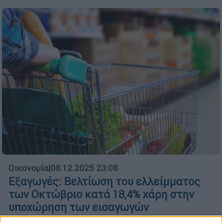
Οικονομία
|
08.12.2025 23:08
Εξαγωγές: Βελτίωση του ελλείμματος
των Οκτώβριο κατά 18,4% χάρη στην
υποχώρηση των εισαγωγών