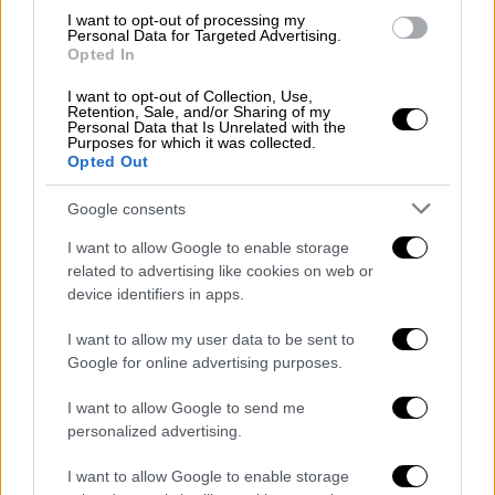
I want to opt-out of processing my
Personal Data for Targeted Advertising.
Opted In
I want to opt-out of Collection, Use,
Retention, Sale, and/or Sharing of my
Personal Data that Is Unrelated with the
Purposes for which it was collected.
Opted Out
Πολιτική
|
17.10.2024 13:10
Google consents
Βάσω Παπανδρέου: Πέθανε η πρώην
I want to allow Google to enable storage
υπουργός σε ηλικία 80 ετών
related to advertising like cookies on web or
device identifiers in apps.
Θλίψη για την απώλεια της πρώην υπουργού
I want to allow my user data to be sent to
ΑΛΛΑ #TAGS
Google for online advertising purposes.
ΠΑΣΟΚ
ειδήσεις τώρα
κηδεία
I want to allow Google to send me
personalized advertising.
Νίκος Ανδρουλάκης
θάνατος
I want to allow Google to enable storage