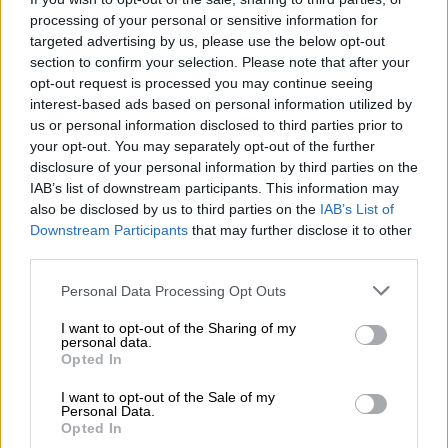
processing of your personal or sensitive information for
targeted advertising by us, please use the below opt-out
section to confirm your selection. Please note that after your
opt-out request is processed you may continue seeing
Πολιτική
|
17.10.2024 16:14
interest-based ads based on personal information utilized by
«Εμβληματική προσωπικότητα»: Το
us or personal information disclosed to third parties prior to
your opt-out. You may separately opt-out of the further
«αντίο» του πολιτικού κόσμου στη Βάσω
disclosure of your personal information by third parties on the
Παπανδρέου
IAB’s list of downstream participants. This information may
also be disclosed by us to third parties on the
IAB’s List of
Ο πολιτικός κόσμος αποχαιρετά το ιστορικό
Downstream Participants
that may further disclose it to other
στέλεχος του ΠΑΣΟΚ, που διετέλεσε
third parties.
υπουργός επί σειρά ετών
Please note that this website/app uses one or more Google
Personal Data Processing Opt Outs
services and may gather and store information including but
not limited to your visit or usage behaviour. You may click to
I want to opt-out of the Sharing of my
personal data.
grant or deny consent to Google and its third-party tags to
Opted In
use your data for below specified purposes in below Google
consent section.
I want to opt-out of the Sale of my
Personal Data.
Opted In