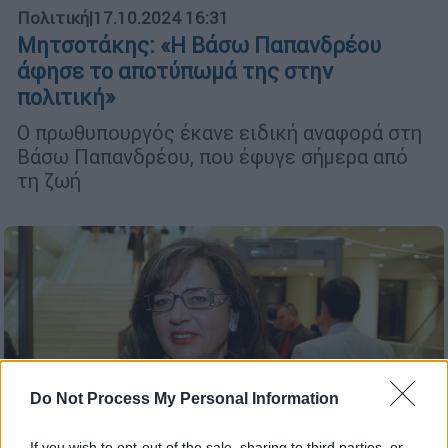
Πολιτική
|
17.10.2024 16:31
Μητσοτάκης: «Η Βάσω Παπανδρέου
άφησε το αποτύπωμά της στην
πολιτική»
Ο πρωθυπουργός έκανε ειδική αναφορά στη
Βάσω Παπανδρέου, που έφυγε σήμερα από
τη ζωή
Do Not Process My Personal Information
If you wish to opt-out of the sale, sharing to third parties, or