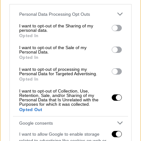
third parties.
Please note that this website/app uses one or more Google
Personal Data Processing Opt Outs
services and may gather and store information including but
Πολιτική
|
17.10.2024 16:14
not limited to your visit or usage behaviour. You may click to
I want to opt-out of the Sharing of my
personal data.
«Εμβληματική προσωπικότητα»: Το
grant or deny consent to Google and its third-party tags to
Opted In
use your data for below specified purposes in below Google
«αντίο» του πολιτικού κόσμου στη Βάσω
consent section.
I want to opt-out of the Sale of my
Παπανδρέου
Personal Data.
Opted In
Ο πολιτικός κόσμος αποχαιρετά το ιστορικό
στέλεχος του ΠΑΣΟΚ, που διετέλεσε
I want to opt-out of processing my
Personal Data for Targeted Advertising.
υπουργός επί σειρά ετών
Opted In
I want to opt-out of Collection, Use,
Retention, Sale, and/or Sharing of my
Personal Data that Is Unrelated with the
Purposes for which it was collected.
Opted Out
Google consents
I want to allow Google to enable storage
related to advertising like cookies on web or