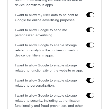
device identifiers in apps.
I want to allow my user data to be sent to
Google for online advertising purposes.
I want to allow Google to send me
personalized advertising.
Πολιτική
|
17.10.2024 13:10
Βάσω Παπανδρέου: Πέθανε η πρώην
I want to allow Google to enable storage
related to analytics like cookies on web or
υπουργός σε ηλικία 80 ετών
device identifiers in apps.
Θλίψη για την απώλεια της πρώην υπουργού
I want to allow Google to enable storage
related to functionality of the website or app.
ΑΛΛΑ #TAGS
I want to allow Google to enable storage
ΠΑΣΟΚ
ειδήσεις τώρα
κηδεία
related to personalization.
Νίκος Ανδρουλάκης
θάνατος
I want to allow Google to enable storage
related to security, including authentication
ΣΥΡΙΖΑ
Κυριάκος Μητσοτάκης
functionality and fraud prevention, and other