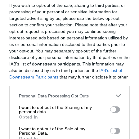
όλα τα βλέμματα
If you wish to opt-out of the sale, sharing to third parties, or
processing of your personal or sensitive information for
targeted advertising by us, please use the below opt-out
section to confirm your selection. Please note that after your
opt-out request is processed you may continue seeing
interest-based ads based on personal information utilized by
us or personal information disclosed to third parties prior to
your opt-out. You may separately opt-out of the further
disclosure of your personal information by third parties on the
IAB’s list of downstream participants. This information may
also be disclosed by us to third parties on the
IAB’s List of
Downstream Participants
that may further disclose it to other
third parties.
Please note that this website/app uses one or more Google
Personal Data Processing Opt Outs
services and may gather and store information including but
not limited to your visit or usage behaviour. You may click to
I want to opt-out of the Sharing of my
personal data.
grant or deny consent to Google and its third-party tags to
Σινεμά
|
16.03.2026 11:20
Opted In
use your data for below specified purposes in below Google
Σημαντικές απουσίες από το «In
consent section.
I want to opt-out of the Sale of my
Memoriam» των 'Οσκαρ παρά τη
Personal Data.
Opted In