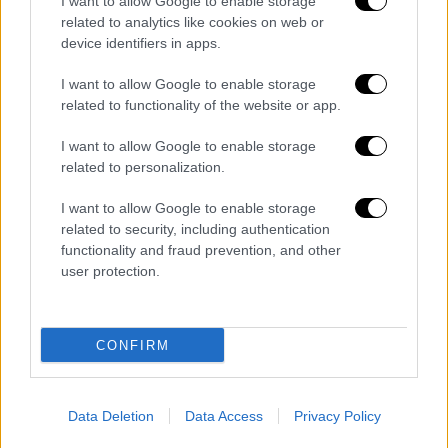
I want to allow Google to enable storage
Σινεμά
|
16.03.2026 10:00
related to analytics like cookies on web or
Όσκαρ 2026: Ο Τιμοτέ Σαλαμέ γεύτηκε
device identifiers in apps.
το ίδιο φαγητό με το περσινό - Αυτοί που
I want to allow Google to enable storage
έμειναν με τις υποψηφιότητες στο
related to functionality of the website or app.
χέρι…
I want to allow Google to enable storage
Εννέα υποψηφιότητες είχαν ανοίξει την
related to personalization.
όρεξη στο «Marty Supreme», αλλά κοντά στα
ξημερώματα (ώρα Ελλάδος) κοιμήθηκε
I want to allow Google to enable storage
νηστικό!
related to security, including authentication
functionality and fraud prevention, and other
user protection.
CONFIRM
Data Deletion
Data Access
Privacy Policy