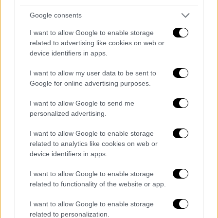
Όσκαρ 2026: Ο Τιμοτέ Σαλαμέ γεύτηκε
Google consents
το ίδιο φαγητό με το περσινό - Αυτοί που
έμειναν με τις υποψηφιότητες στο
I want to allow Google to enable storage
related to advertising like cookies on web or
χέρι…
device identifiers in apps.
Εννέα υποψηφιότητες είχαν ανοίξει την
I want to allow my user data to be sent to
όρεξη στο «Marty Supreme», αλλά κοντά στα
Google for online advertising purposes.
ξημερώματα (ώρα Ελλάδος) κοιμήθηκε
νηστικό!
I want to allow Google to send me
personalized advertising.
I want to allow Google to enable storage
related to analytics like cookies on web or
device identifiers in apps.
I want to allow Google to enable storage
related to functionality of the website or app.
I want to allow Google to enable storage
related to personalization.