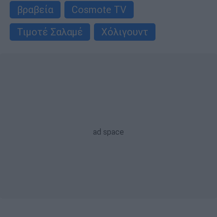
βραβεία
Cosmote TV
Τιμοτέ Σαλαμέ
Χόλιγουντ