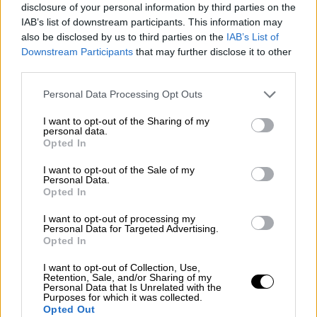
disclosure of your personal information by third parties on the
Το καθιερωμένο αφιέρωμα στους
IAB’s list of downstream participants. This information may
εκλιπόντες καλλιτέχνες είχε πολλές
also be disclosed by us to third parties on the
IAB’s List of
απουσίες
Downstream Participants
that may further disclose it to other
third parties.
Please note that this website/app uses one or more Google
Personal Data Processing Opt Outs
services and may gather and store information including but
not limited to your visit or usage behaviour. You may click to
I want to opt-out of the Sharing of my
personal data.
grant or deny consent to Google and its third-party tags to
Opted In
use your data for below specified purposes in below Google
consent section.
I want to opt-out of the Sale of my
Personal Data.
Opted In
I want to opt-out of processing my
Personal Data for Targeted Advertising.
Opted In
I want to opt-out of Collection, Use,
Retention, Sale, and/or Sharing of my
Personal Data that Is Unrelated with the
Purposes for which it was collected.
Σινεμά
|
16.03.2026 10:00
Opted Out