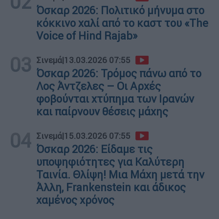
02
Όσκαρ 2026: Πολιτικό μήνυμα στο
κόκκινο χαλί από το καστ του «The
Voice of Hind Rajab»
03
Σινεμά
|
13.03.2026 07:55
Όσκαρ 2026: Τρόμος πάνω από το
Λος Άντζελες – Οι Αρχές
φοβούνται χτύπημα των Ιρανών
και παίρνουν θέσεις μάχης
04
Σινεμά
|
15.03.2026 07:55
Όσκαρ 2026: Είδαμε τις
υποψηφιότητες για Καλύτερη
Ταινία. Θλίψη! Μια Μάχη μετά την
Άλλη, Frankenstein και άδικος
χαμένος χρόνος