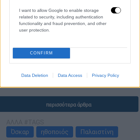
I want to allow Google to enable storage
related to security, including authentication
functionality and fraud prevention, and other
user protection.
Σινεμά
|
16.03.2026 09:24
Η Μπάρμπρα Στρέιζαντ «έσπασε» το
CONFIRM
βέτο της και τίμησε τον Ρόμπερτ
Ρέντφορντ - Η συγκινητική ερμηνεία
Το φετινό «In Memoriam» στην απονομή
Data Deletion
Data Access
Privacy Policy
βραβείων είχε μία ιδιαίτερη «επανένωση»
περισσότερα άρθρα
ΑΛΛΑ #TAGS
Όσκαρ
ηθοποιός
Παλαιστίνη