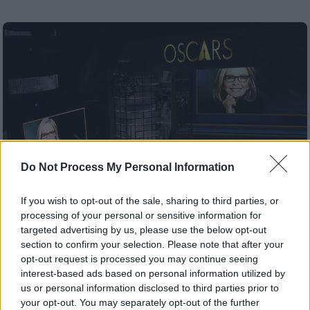
Do Not Process My Personal Information
If you wish to opt-out of the sale, sharing to third parties, or
processing of your personal or sensitive information for
targeted advertising by us, please use the below opt-out
section to confirm your selection. Please note that after your
Σινεμά
|
16.03.2026 11:20
opt-out request is processed you may continue seeing
Σημαντικές απουσίες από το «In
interest-based ads based on personal information utilized by
Memoriam» των 'Οσκαρ παρά τη
us or personal information disclosed to third parties prior to
διευρημένη διάρκειά του
your opt-out. You may separately opt-out of the further