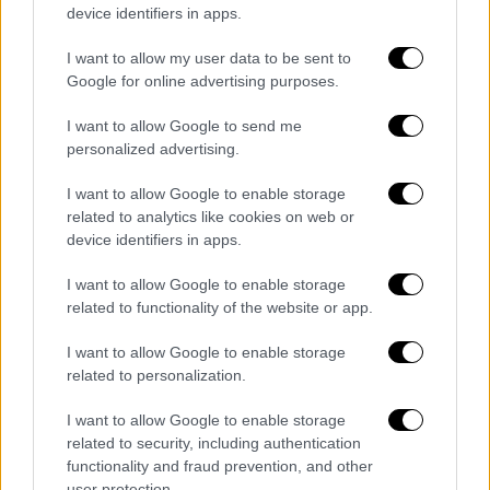
device identifiers in apps.
I want to allow my user data to be sent to
Google for online advertising purposes.
I want to allow Google to send me
personalized advertising.
I want to allow Google to enable storage
related to analytics like cookies on web or
device identifiers in apps.
I want to allow Google to enable storage
related to functionality of the website or app.
Viral
|
20.01.2023 20:00
I want to allow Google to enable storage
Η Οδύσσεια ενός ναυαγού: Επέζησε 24
related to personalization.
ημέρες στη θάλασσα τρώγοντας κέτσαπ
και… κύβους λαχανικών!
I want to allow Google to enable storage
related to security, including authentication
Ο Έλβις Φρανσουά, εντοπίστηκε 120 ναυτικά
functionality and fraud prevention, and other
μίλια βορειοδυτικά του Πουέρτο Μπολιβάρ
user protection.