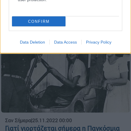
της Κολομβίας, όταν ένα αεροπλάνο είδε τη
λέξη «βοήθεια» χαραγμένη στο σκάφος του
CONFIRM
Data Deletion
Data Access
Privacy Policy
Σαν Σήμερα
|
25.11.2022 00:00
Γιατί γιορτάζεται σήμερα η Παγκόσμια