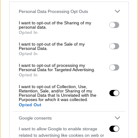
Please note that this website/app uses one or more Google
Personal Data Processing Opt Outs
services and may gather and store information including but
not limited to your visit or usage behaviour. You may click to
I want to opt-out of the Sharing of my
personal data.
grant or deny consent to Google and its third-party tags to
Opted In
use your data for below specified purposes in below Google
consent section.
I want to opt-out of the Sale of my
Personal Data.
Opted In
I want to opt-out of processing my
Personal Data for Targeted Advertising.
Κόσμος
|
16.08.2023 07:46
Opted In
Μεγάλη έκρηξη σε συνοικία της
I want to opt-out of Collection, Use,
Δομινικανής Δημοκρατίας -
Retention, Sale, and/or Sharing of my
Personal Data that Is Unrelated with the
Τουλάχιστον 11 νεκροί και δεκάδες
Purposes for which it was collected.
Opted Out
τραυματίες
Άγνωστη παραμένει η αιτία
Google consents
I want to allow Google to enable storage
related to advertising like cookies on web or