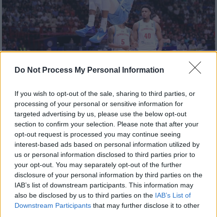
Do Not Process My Personal Information
Αθλητισμός
|
03.07.2024 23:00
If you wish to opt-out of the sale, sharing to third parties, or
Προολυμπιακό τουρνουά: Σούπερ θέαμα
processing of your personal or sensitive information for
από την Εθνική μπάσκετ με 100άρα και
targeted advertising by us, please use the below opt-out
section to confirm your selection. Please note that after your
ασταμάτητο Αντετοκούνμπο!
opt-out request is processed you may continue seeing
Η Εθνική ομάδα κυριάρχησε της Δομινικανής
interest-based ads based on personal information utilized by
Δημοκρατίας με 109-82
us or personal information disclosed to third parties prior to
your opt-out. You may separately opt-out of the further
disclosure of your personal information by third parties on the
IAB’s list of downstream participants. This information may
also be disclosed by us to third parties on the
IAB’s List of
Downstream Participants
that may further disclose it to other
third parties.