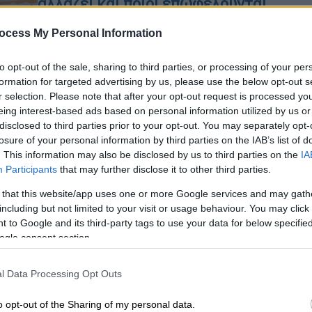
αλλάζει και ποιοι επωφελούνται
μέσα από 4 ερωταπαντήσεις
ocess My Personal Information
«Άνοιξαν» οι υποβολές των αιτήσεων
για το voucher για βρεφονηπιακούς
to opt-out of the sale, sharing to third parties, or processing of your per
και ΚΔΑΠ
formation for targeted advertising by us, please use the below opt-out s
r selection. Please note that after your opt-out request is processed y
eing interest-based ads based on personal information utilized by us or
disclosed to third parties prior to your opt-out. You may separately opt-
losure of your personal information by third parties on the IAB’s list of
. This information may also be disclosed by us to third parties on the
IA
Participants
that may further disclose it to other third parties.
Οικονομία
|
31.07.2026 03:00
Δημόσιο: Ποιοι οι δικαιούχοι της
 that this website/app uses one or more Google services and may gath
including but not limited to your visit or usage behaviour. You may click 
δεύτερης σύνταξης - Τι ισχύει με
 to Google and its third-party tags to use your data for below specifi
βάση τη νέα ρύθμιση
ogle consent section.
Ποια είναι τα κριτήρια και η
προθεσμία - ορόσημο
l Data Processing Opt Outs
Ώρ
o opt-out of the Sharing of my personal data.