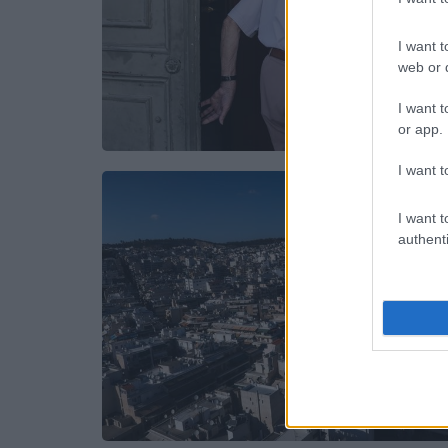
I want t
web or d
I want t
or app.
I want t
I want t
authenti