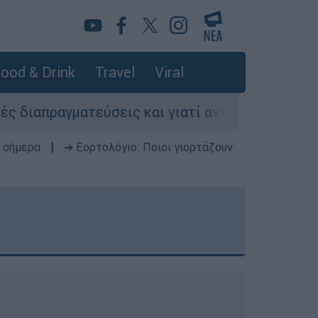
ood & Drink
Travel
Viral
εύσεις και γιατί αντιδρούν οι ΗΠΑ
Κυνήγι
 σήμερα
|
➔ Εορτολόγιο: Ποιοι γιορτάζουν