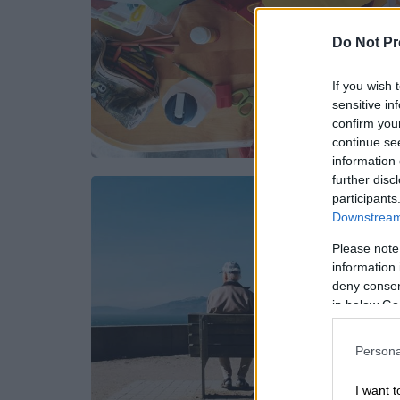
Do Not Pr
If you wish 
sensitive in
confirm you
continue se
information 
further disc
participants
Downstream 
Please note
information 
deny consent
in below Go
Persona
I want t