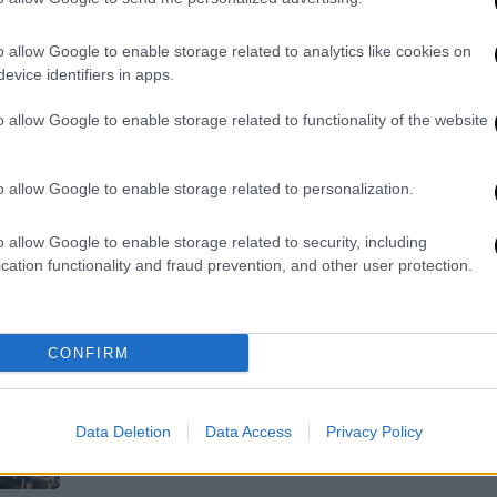
Κ
ρύθμιση
0
o allow Google to enable storage related to analytics like cookies on
Ποια είναι τα κριτήρια και η
evice identifiers in apps.
προθεσμία - ορόσημο
o allow Google to enable storage related to functionality of the website
ΑΠ
Ν
o allow Google to enable storage related to personalization.
ψ
τ
o allow Google to enable storage related to security, including
Οικονομία
|
18.07.2026 05:00
cation functionality and fraud prevention, and other user protection.
Ανακαίνιση Κατοικίας:
Διευρύνονται τα κριτήρια - Οι νέοι
δικαιούχοι και οι προθεσμίες
CONFIRM
Ανοίγει η πόρτα της χρηματοδότησης
για χιλιάδες επιπλέον ιδιοκτήτες
Data Deletion
Data Access
Privacy Policy