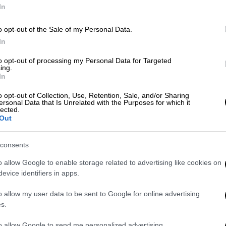
Ώ
In
o opt-out of the Sale of my Personal Data.
In
Οικονομία
|
20.07.2026 02:00
Κε
Δημόσιο: Ποιοι δικαιούνται
to opt-out of processing my Personal Data for Targeted
Κ
ing.
δεύτερη σύνταξη - Τι ισχύει με
In
0
βάση τη νέα ρύθμιση
o opt-out of Collection, Use, Retention, Sale, and/or Sharing
ersonal Data that Is Unrelated with the Purposes for which it
Ποια είναι τα κριτήρια και η
lected.
προθεσμία - ορόσημο
Out
Ώρ
consents
Π
o allow Google to enable storage related to advertising like cookies on
Ε
evice identifiers in apps.
Οικονομία
|
19.07.2026 02:00
o allow my user data to be sent to Google for online advertising
s.
Δημόσιο: Ποιοι παίρνουν δεύτερη
Κε
σύνταξη - Τι ισχύει με βάση τη νέα
to allow Google to send me personalized advertising.