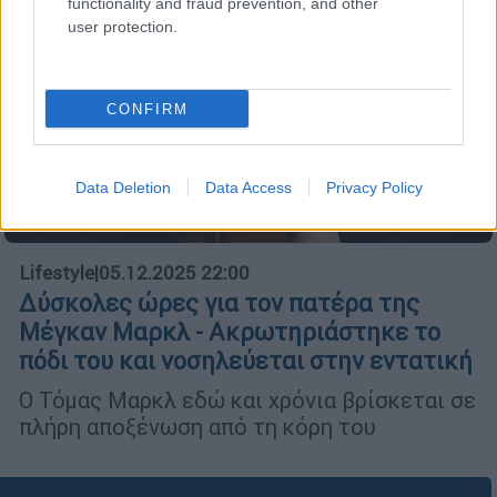
functionality and fraud prevention, and other
user protection.
CONFIRM
Data Deletion
Data Access
Privacy Policy
Lifestyle
|
05.12.2025 22:00
Δύσκολες ώρες για τον πατέρα της
Μέγκαν Μαρκλ - Ακρωτηριάστηκε το
πόδι του και νοσηλεύεται στην εντατική
Ο Τόμας Μαρκλ εδώ και χρόνια βρίσκεται σε
πλήρη αποξένωση από τη κόρη του