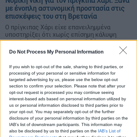
Νομική νίκη για τον πρίγκιπα Χάρι: Ξανά
με ένοπλη αστυνομική προστασία στις
επισκέψεις του στη Βρετανία
Ο πρίγκιπας Χάρι είχε επανειλημμένα
υποστηρίξει ότι χωρίς επίσημη κάλυψη
ασφαλείας δεν μπορεί να ταξιδέψει στη
Βρετανία με τη σύζυγό του, Μέγκαν Μαρκλ,
Do Not Process My Personal Information
και τα δύο παιδιά του
If you wish to opt-out of the sale, sharing to third parties, or
processing of your personal or sensitive information for
targeted advertising by us, please use the below opt-out
section to confirm your selection. Please note that after your
opt-out request is processed you may continue seeing
interest-based ads based on personal information utilized by
us or personal information disclosed to third parties prior to
your opt-out. You may separately opt-out of the further
disclosure of your personal information by third parties on the
IAB’s list of downstream participants. This information may
also be disclosed by us to third parties on the
IAB’s List of