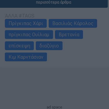
περισσότερα άρθρα
ΑΛΛΑ #TAGS
Πρίγκιπας Χάρι
Βασιλιάς Κάρολος
πρίγκιπας Ουίλιαμ
Βρετανία
επίσκεψη
διαζύγιο
Κιμ Καρντάσιαν