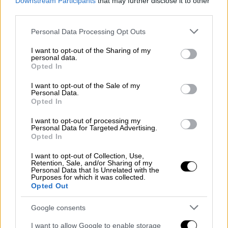
Downstream Participants
that may further disclose it to other
third parties.
Please note that this website/app uses one or more Google
Personal Data Processing Opt Outs
services and may gather and store information including but
not limited to your visit or usage behaviour. You may click to
I want to opt-out of the Sharing of my
Lifestyle
|
02.01.2026 12:20
personal data.
grant or deny consent to Google and its third-party tags to
Χάρι - Μέγκαν Μαρκλ: Σχεδιάζουν έναν
Opted In
use your data for below specified purposes in below Google
πιο δημόσιο ρόλο για τα παιδιά τους -
consent section.
I want to opt-out of the Sale of my
Αντίφαση με όσα έλεγαν στο παρελθόν
Personal Data.
Opted In
Η Μέγκαν Μαρκλ δημοσίευσε οικογενειακή
I want to opt-out of processing my
φωτογραφία με την πιο καθαρή μέχρι
Personal Data for Targeted Advertising.
σήμερα εικόνα των παιδιών, ενισχύοντας τις
Opted In
φήμες για αλλαγή στάσης
I want to opt-out of Collection, Use,
Retention, Sale, and/or Sharing of my
Personal Data that Is Unrelated with the
Purposes for which it was collected.
Opted Out
Google consents
I want to allow Google to enable storage