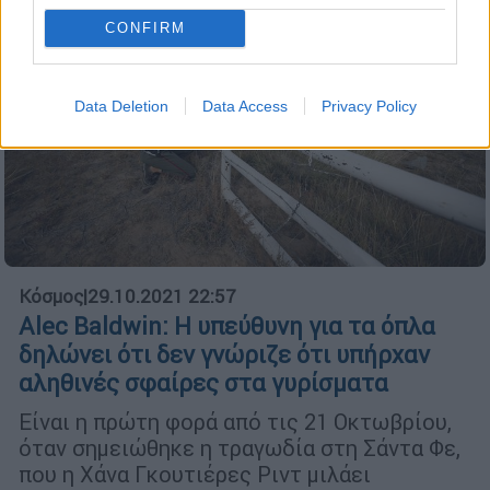
CONFIRM
Data Deletion
Data Access
Privacy Policy
Κόσμος
|
29.10.2021 22:57
Alec Baldwin: Η υπεύθυνη για τα όπλα
δηλώνει ότι δεν γνώριζε ότι υπήρχαν
αληθινές σφαίρες στα γυρίσματα
Είναι η πρώτη φορά από τις 21 Οκτωβρίου,
όταν σημειώθηκε η τραγωδία στη Σάντα Φε,
που η Χάνα Γκουτιέρες Ριντ μιλάει