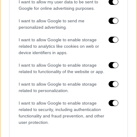
I want to allow my user data to be sent to
Google for online advertising purposes.
I want to allow Google to send me
personalized advertising.
I want to allow Google to enable storage
related to analytics like cookies on web or
device identifiers in apps.
Κόσμος
|
31.10.2021 10:12
I want to allow Google to enable storage
Αλέκ Μπάλντουιν: «Η Χαλίνα Χάτσινς
related to functionality of the website or app.
ήταν οικογένειά μου» - Τίτλοι τέλους για
I want to allow Google to enable storage
τα γυρίσματα του Rust
related to personalization.
Ο Άλεκ Μπάλντουιν (Alec Baldwin) μιλά για
I want to allow Google to enable storage
πρώτη φορά μετά τον θάνατο της Χαλίνα
related to security, including authentication
Χάτσινς
functionality and fraud prevention, and other
user protection.