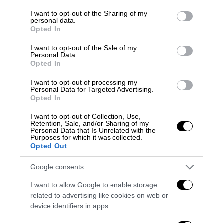
services and may gather and store information including but
not limited to your visit or usage behaviour. You may click to
I want to opt-out of the Sharing of my
personal data.
grant or deny consent to Google and its third-party tags to
Opted In
use your data for below specified purposes in below Google
consent section.
I want to opt-out of the Sale of my
Personal Data.
Κόσμος
|
01.11.2021 14:00
Opted In
Άλεκ Μπάλντουιν: Ντύθηκε μασκαράς
I want to opt-out of processing my
μόλις 10 μέρες μετά τον θάνατο της
Personal Data for Targeted Advertising.
Opted In
Χαλίνα Χάτσινς
Ο ηθοποιός γιόρτασε οικογενειακά το
I want to opt-out of Collection, Use,
Retention, Sale, and/or Sharing of my
Halloween - Οι φωτογραφίες που πόσταρε η
Personal Data that Is Unrelated with the
Purposes for which it was collected.
σύζυγός του
Opted Out
Google consents
I want to allow Google to enable storage
related to advertising like cookies on web or
device identifiers in apps.