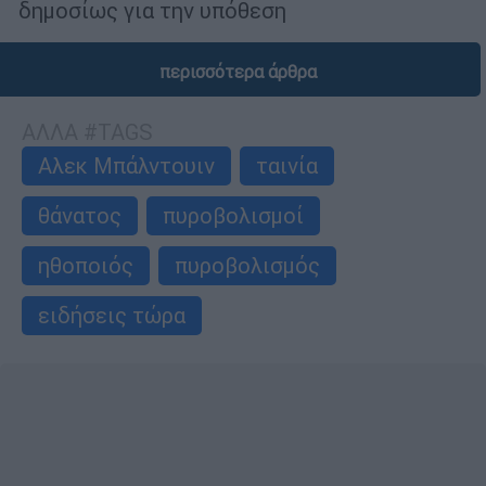
δημοσίως για την υπόθεση
περισσότερα άρθρα
ΑΛΛΑ #TAGS
Αλεκ Μπάλντουιν
ταινία
θάνατος
πυροβολισμοί
ηθοποιός
πυροβολισμός
ειδήσεις τώρα