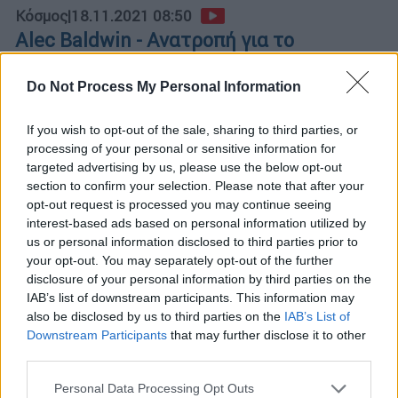
Κόσμος
|
18.11.2021 08:50
Alec Baldwin - Ανατροπή για το
θανατηφόρο δυστύχημα: «Δεν
προέβλεπε πυροβολισμό το σενάριο»
Do Not Process My Personal Information
Η υπεύθυνη σεναρίου της ταινίας
If you wish to opt-out of the sale, sharing to third parties, or
ισχυριζόμενη ότι το σενάριο δεν προέβλεπε
processing of your personal or sensitive information for
πυροβολισμό, κατέθεσε αγωγή σε βάρος του
targeted advertising by us, please use the below opt-out
ηθοποιού
section to confirm your selection. Please note that after your
opt-out request is processed you may continue seeing
interest-based ads based on personal information utilized by
us or personal information disclosed to third parties prior to
your opt-out. You may separately opt-out of the further
disclosure of your personal information by third parties on the
IAB’s list of downstream participants. This information may
also be disclosed by us to third parties on the
IAB’s List of
Downstream Participants
that may further disclose it to other
third parties.
Please note that this website/app uses one or more Google
Personal Data Processing Opt Outs