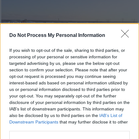
Do Not Process My Personal Information
If you wish to opt-out of the sale, sharing to third parties, or
processing of your personal or sensitive information for
targeted advertising by us, please use the below opt-out
section to confirm your selection. Please note that after your
opt-out request is processed you may continue seeing
interest-based ads based on personal information utilized by
us or personal information disclosed to third parties prior to
your opt-out. You may separately opt-out of the further
Κόσμος
|
27.05.2026 10:00
disclosure of your personal information by third parties on the
Έκρηξη σε δεξαμενόπλοιο ελληνικών
IAB’s list of downstream participants. This information may
συμφερόντων στα ανοικτά του Ομάν -
also be disclosed by us to third parties on the
IAB’s List of
«Ασφαλές το πλήρωμα»
Downstream Participants
that may further disclose it to other
third parties.
Σώο και ασφαλές το πλήρωμα, περιορισμένη