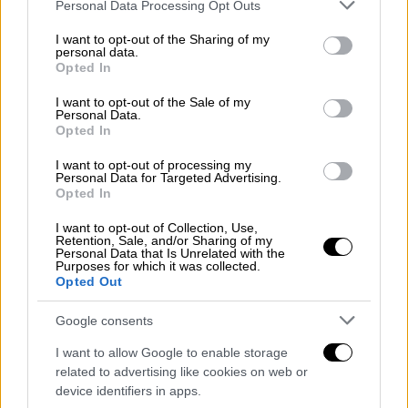
Please note that this website/app uses one or more Google
η ζημιά στο πλοίο
Personal Data Processing Opt Outs
services and may gather and store information including but
not limited to your visit or usage behaviour. You may click to
I want to opt-out of the Sharing of my
personal data.
grant or deny consent to Google and its third-party tags to
Opted In
use your data for below specified purposes in below Google
consent section.
I want to opt-out of the Sale of my
Personal Data.
Opted In
I want to opt-out of processing my
Personal Data for Targeted Advertising.
Opted In
I want to opt-out of Collection, Use,
Retention, Sale, and/or Sharing of my
Personal Data that Is Unrelated with the
Purposes for which it was collected.
Opted Out
Google consents
Κόσμος
|
22.04.2026 13:19
I want to allow Google to enable storage
Υπό κατάληψη δύο πλοία στο Ορμούζ:
related to advertising like cookies on web or
Αναφορές για το ελληνόκτητο
device identifiers in apps.