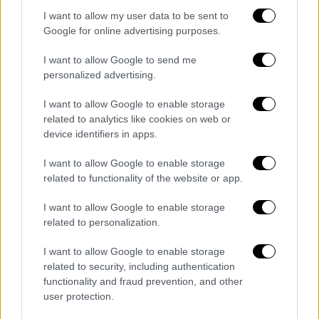
«Epaminondas» - Διαψεύδει το ΥΠΑΝ
I want to allow my user data to be sent to
Όσα γνωστοποίησαν οι Φρουροί της
Google for online advertising purposes.
Επαναστάσης
I want to allow Google to send me
personalized advertising.
I want to allow Google to enable storage
related to analytics like cookies on web or
device identifiers in apps.
I want to allow Google to enable storage
related to functionality of the website or app.
I want to allow Google to enable storage
related to personalization.
I want to allow Google to enable storage
related to security, including authentication
functionality and fraud prevention, and other
user protection.
Κόσμος
|
22.04.2026 08:53