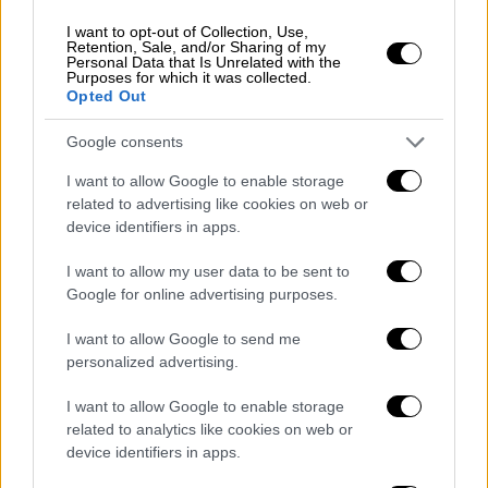
Η συζήτηση για τον κορυφαίο της σεζόν
2019-20 άνοιξε πολύ νωρίς
I want to opt-out of Collection, Use,
Retention, Sale, and/or Sharing of my
Personal Data that Is Unrelated with the
Purposes for which it was collected.
Opted Out
Google consents
I want to allow Google to enable storage
related to advertising like cookies on web or
device identifiers in apps.
I want to allow my user data to be sent to
Google for online advertising purposes.
I want to allow Google to send me
personalized advertising.
I want to allow Google to enable storage
related to analytics like cookies on web or
device identifiers in apps.
Αθλητισμός
|
11.07.2019 09:56