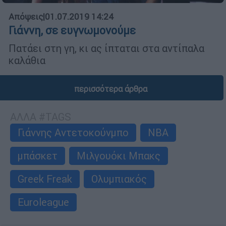
Απόψεις
|
01.07.2019 14:24
Γιάννη, σε ευγνωµονούµε
Πατάει στη γη, κι ας ίπταται στα αντίπαλα
καλάθια
περισσότερα άρθρα
ΑΛΛΑ #TAGS
Γιάννης Αντετοκούνμπο
NBA
μπάσκετ
Μιλγουόκι Μπακς
Greek Freak
Ολυμπιακός
Euroleague