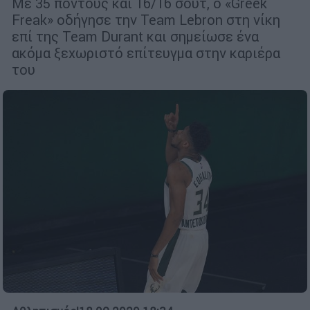
Με 35 πόντους και 16/16 σουτ, ο «Greek
Freak» οδήγησε την Team Lebron στη νίκη
επί της Team Durant και σημείωσε ένα
ακόμα ξεχωριστό επίτευγμα στην καριέρα
του