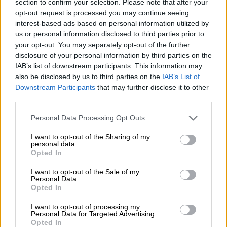
«Θύματά» του οι Σίξερς
section to confirm your selection. Please note that after your
opt-out request is processed you may continue seeing
Εκανε νταμπλ νταμπλ από το πρώτο
interest-based ads based on personal information utilized by
ημίχρονο
us or personal information disclosed to third parties prior to
your opt-out. You may separately opt-out of the further
disclosure of your personal information by third parties on the
IAB’s list of downstream participants. This information may
also be disclosed by us to third parties on the
IAB’s List of
Downstream Participants
that may further disclose it to other
third parties.
Please note that this website/app uses one or more Google
Personal Data Processing Opt Outs
services and may gather and store information including but
not limited to your visit or usage behaviour. You may click to
I want to opt-out of the Sharing of my
personal data.
grant or deny consent to Google and its third-party tags to
Opted In
use your data for below specified purposes in below Google
consent section.
I want to opt-out of the Sale of my
Personal Data.
Αθλητισμός
|
27.11.2019 09:28
Opted In
Ο Αντετοκούνμπο σε σκίτσο στη μάχη
I want to opt-out of processing my
για τον τίτλο του MVP στο ΝΒΑ(pics)
Personal Data for Targeted Advertising.
Opted In