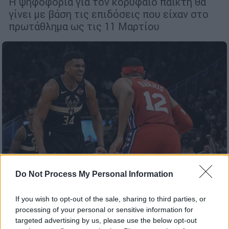
Η ψηφοφορία για τον κορυφαίο παίκτη θα
γίνει με βάση τις επιδόσεις που είχαν στο
πρωτάθλημα ως τις 11 Μαρτίου
Do Not Process My Personal Information
If you wish to opt-out of the sale, sharing to third parties, or
Αθλητισμός
|
07.02.2020 10:00
processing of your personal or sensitive information for
ΝΒΑ: Νέο σόου του Αντετοκούνμπο -
targeted advertising by us, please use the below opt-out