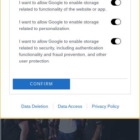
Γιάννης Αντετοκούνμπο: Κορυφαίος
I want to allow Google to enable storage
related to functionality of the website or app.
αθλητής σε όλα τα σπορ στις ΗΠΑ
Μία ακόμη σπουδαία βράβευση, τη
I want to allow Google to enable storage
μεγαλύτερη ως τώρα στην καριέρα του σε
related to personalization.
ατομικό επίπεδο, έλαβε ο Γιάννης
I want to allow Google to enable storage
Αντετοκούνμπο, ο οποίος ψηφίστηκε από
related to security, including authentication
κοινό και ειδικούς ως ο κορυφαίος άνδρας
functionality and fraud prevention, and other
αθλητής στις ΗΠΑ
user protection.
CONFIRM
Data Deletion
Data Access
Privacy Policy