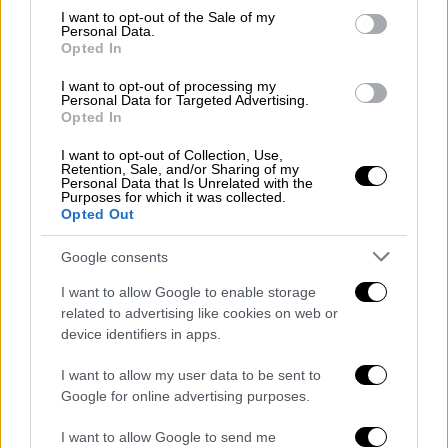
consent section.
I want to opt-out of the Sale of my
Personal Data.
Opted In
I want to opt-out of processing my
Personal Data for Targeted Advertising.
Opted In
I want to opt-out of Collection, Use,
Retention, Sale, and/or Sharing of my
Personal Data that Is Unrelated with the
Ελλάδα
|
25.11.2022 20:39
Purposes for which it was collected.
Opted Out
Τελεσίδικα αθώα η αναισθησιολόγος για
τον θάνατο της μικρής Μελίνας στην
Google consents
Κρήτη
I want to allow Google to enable storage
Η αναισθησιολόγος, είχε αθωωθεί από την
related to advertising like cookies on web or
κατηγορία της ανθρωποκτονίας από αμέλεια
device identifiers in apps.
τον Μάρτιο του 2021, στο πρώτο
I want to allow my user data to be sent to
δικαστήριο
Google for online advertising purposes.
I want to allow Google to send me