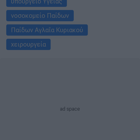
υπουργείο Υγείας
νοσοκομείο Παίδων
Παίδων Αγλαΐα Κυριακού
χειρουργεία