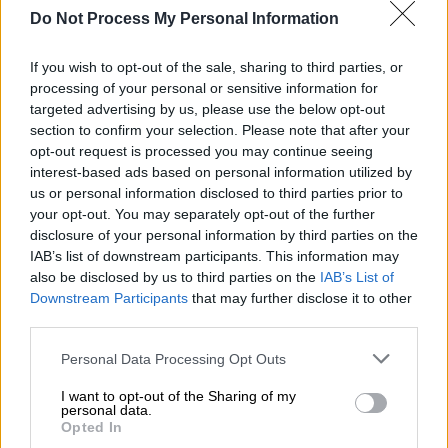
Do Not Process My Personal Information
If you wish to opt-out of the sale, sharing to third parties, or
Πολιτική
|
11.02.2024 09:37
processing of your personal or sensitive information for
targeted advertising by us, please use the below opt-out
Γεωργιάδης: Δωρεάν 50.000
section to confirm your selection. Please note that after your
απογευματινά χειρουργεία - Πότε οι
opt-out request is processed you may continue seeing
ανακοινώσεις - Τι είπε για τους
interest-based ads based on personal information utilized by
αναισθησιολόγους
us or personal information disclosed to third parties prior to
your opt-out. You may separately opt-out of the further
Τι σχολίασε ο υπουργός στο OPEN για το
disclosure of your personal information by third parties on the
θέμα των αγροτών και το νομοσχέδιο για τα
IAB’s list of downstream participants. This information may
ομόφυλα ζευγάρια
also be disclosed by us to third parties on the
IAB’s List of
Downstream Participants
that may further disclose it to other
third parties.
Please note that this website/app uses one or more Google
Personal Data Processing Opt Outs
services and may gather and store information including but
not limited to your visit or usage behaviour. You may click to
I want to opt-out of the Sharing of my
personal data.
grant or deny consent to Google and its third-party tags to
Opted In
use your data for below specified purposes in below Google