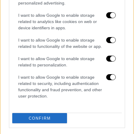
personalized advertising.
I want to allow Google to enable storage
related to analytics like cookies on web or
device identifiers in apps.
I want to allow Google to enable storage
related to functionality of the website or app.
I want to allow Google to enable storage
related to personalization.
I want to allow Google to enable storage
related to security, including authentication
functionality and fraud prevention, and other
Ελλάδα
|
22.09.2022 11:52
user protection.
Παίδων «Αγία Σοφία»: Συνεχίζονται οι
ακυρώσεις χειρουργείων λόγω
έλλειψης αναισθησιολόγων - Οι λύσεις
CONFIRM
του υπουργείου
Με μετακινήσεις αναισθησιολόγων, αλλά και