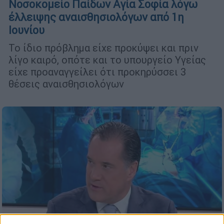
Νοσοκομείο Παίδων Αγία Σοφία λόγω
έλλειψης αναισθησιολόγων από 1η
Ιουνίου
Το ίδιο πρόβλημα είχε προκύψει και πριν
λίγο καιρό, οπότε και το υπουργείο Υγείας
είχε προαναγγείλει ότι προκηρύσσει 3
θέσεις αναισθησιολόγων