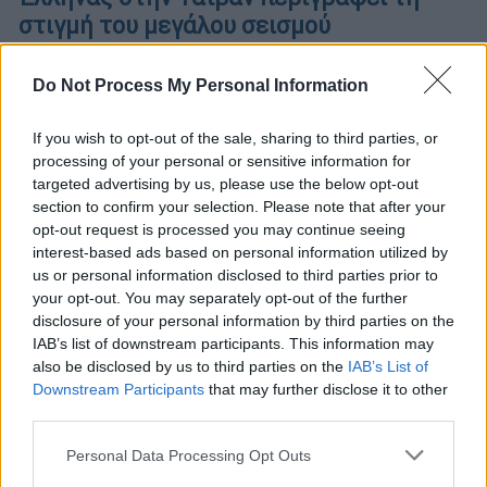
στιγμή του μεγάλου σεισμού
Ο ίδιος έκανε λόγο για πρωτόγνωρη
Do Not Process My Personal Information
εμπειρία
If you wish to opt-out of the sale, sharing to third parties, or
processing of your personal or sensitive information for
targeted advertising by us, please use the below opt-out
section to confirm your selection. Please note that after your
opt-out request is processed you may continue seeing
interest-based ads based on personal information utilized by
us or personal information disclosed to third parties prior to
your opt-out. You may separately opt-out of the further
disclosure of your personal information by third parties on the
IAB’s list of downstream participants. This information may
also be disclosed by us to third parties on the
IAB’s List of
Downstream Participants
that may further disclose it to other
third parties.
Please note that this website/app uses one or more Google
Personal Data Processing Opt Outs
services and may gather and store information including but