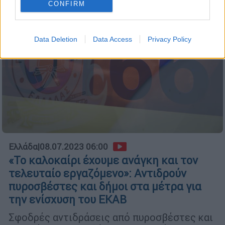
CONFIRM
Data Deletion
Data Access
Privacy Policy
Ελλάδα
|
08.07.2023 06:00
«Το καλοκαίρι έχουμε ανάγκη και τον
τελευταίο εργαζόμενο»: Αντιδρούν
πυροσβέστες και δήμοι στα μέτρα για
την ενίσχυση του ΕΚΑΒ
Σφοδρές αντιδράσεις από πυροσβέστες και