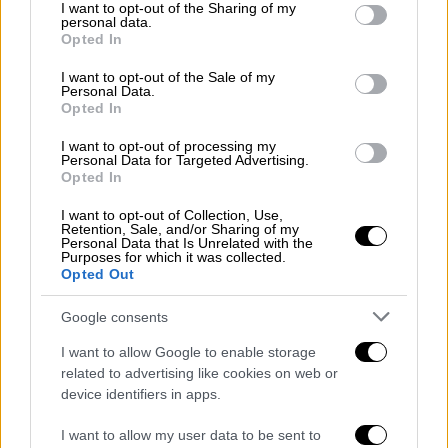
Υγεία
|
16.09.2023 21:22
not limited to your visit or usage behaviour. You may click to
I want to opt-out of the Sharing of my
personal data.
Μέτρα για την ενίσχυση της δημόσιας
grant or deny consent to Google and its third-party tags to
Opted In
use your data for below specified purposes in below Google
Υγείας: Προσλήψεις σε ΕΣΥ και ΕΚΑΒ -
consent section.
I want to opt-out of the Sale of my
Τι είπε ο Μητσοτάκης για τα νοσοκομεία
Personal Data.
Opted In
Σειρά μέτρων για την ενίσχυση της
δημόσιας Υγείας, όπως την πρόσληψη
I want to opt-out of processing my
Personal Data for Targeted Advertising.
10.000, ανακοίνωσε ο Πρωθυπουργός
Opted In
Κυριάκος Μητσοτάκης από το βήμα της ΔΕΘ
2023 στη Θεσσαλονίκη
I want to opt-out of Collection, Use,
Retention, Sale, and/or Sharing of my
Personal Data that Is Unrelated with the
Purposes for which it was collected.
Opted Out
Google consents
I want to allow Google to enable storage
related to advertising like cookies on web or
device identifiers in apps.
I want to allow my user data to be sent to