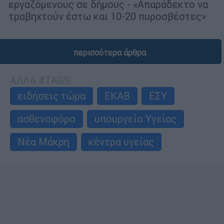
εργαζόμενους σε δήμους - «Απαράδεκτο να
τραβηχτούν έστω και 10-20 πυροσβέστες»
περισσότερα άρθρα
ΑΛΛΑ #TAGS
ειδήσεις τώρα
ΕΚΑΒ
ΕΣΥ
ασθενοφόρο
υπουργείο Υγείας
Νέα Μάκρη
κέντρα υγείας