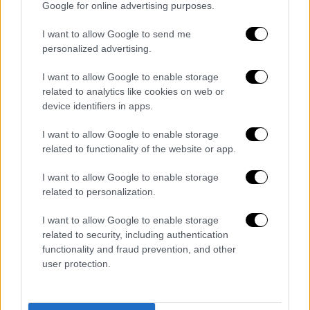
Google for online advertising purposes.
I want to allow Google to send me
personalized advertising.
I want to allow Google to enable storage
related to analytics like cookies on web or
Υγεία
|
01.09.2023 16:21
device identifiers in apps.
ΕΚΑΒ: Οι 5 αλλαγές που προωθεί η
κυβέρνηση για τα ασθενοφόρα -
I want to allow Google to enable storage
«Αγκάθι» οι αργοί ρυθμοί των
related to functionality of the website or app.
προσλήψεων
I want to allow Google to enable storage
Το σχετικό σχέδιο του υπουργείου Υγείας
related to personalization.
παρουσίασαν στο σημερινό Υπουργικό
I want to allow Google to enable storage
Συμβούλιο, όπου και έλαβε έγκριση, οι
related to security, including authentication
Μιχάλης Χρυσοχοΐδης και Μάριος
functionality and fraud prevention, and other
Θεμιστοκλέους
user protection.