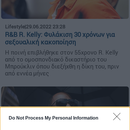
Lifestyle
|
29.06.2022 23:28
R&B R. Kelly: Φυλάκιση 30 χρόνων για
σεξουαλική κακοποίηση
Η ποινή επιβλήθηκε στον 55χρονο R. Kelly
από το ομοσπονδιακό δικαστήριο του
Μπρούκλιν όπου διεξήχθη η δίκη του, πριν
από εννέα μήνες
Do Not Process My Personal Information