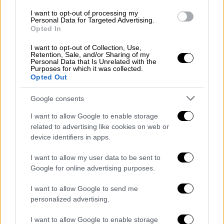
I want to opt-out of processing my
Personal Data for Targeted Advertising.
Opted In
I want to opt-out of Collection, Use,
Lifestyle
|
12.07.2019 11:33
Retention, Sale, and/or Sharing of my
Συνελήφθη πασίγνωστος ράπερ για
Personal Data that Is Unrelated with the
Purposes for which it was collected.
παιδική πορνογραφία (vids)
Opted Out
Ο 52χρονος καλλιτέχνης αντιμετωπίζει
Google consents
σειρά κατηγοριών για σεξουαλικές
επιθέσεις που χρονολογούνται εδώ και δύο
I want to allow Google to enable storage
related to advertising like cookies on web or
δεκαετίες
device identifiers in apps.
ΑΛΛΑ #TAGS
I want to allow my user data to be sent to
σεξουαλική κακοποίηση
Google for online advertising purposes.
ειδήσεις τώρα
φυλάκιση
I want to allow Google to send me
personalized advertising.
δικαστήριο
φυλακή
κόρη
I want to allow Google to enable storage