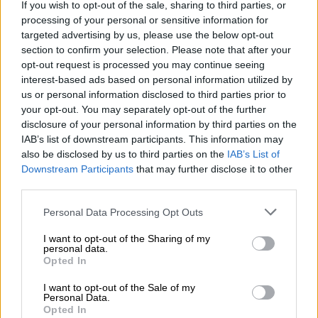
If you wish to opt-out of the sale, sharing to third parties, or
processing of your personal or sensitive information for
targeted advertising by us, please use the below opt-out
section to confirm your selection. Please note that after your
opt-out request is processed you may continue seeing
interest-based ads based on personal information utilized by
us or personal information disclosed to third parties prior to
Lifestyle
|
28.09.2021 15:43
your opt-out. You may separately opt-out of the further
R. Kelly: Ένοχος για trafficking και
disclosure of your personal information by third parties on the
σεξουαλική κακοποίηση γυναικών και
IAB’s list of downstream participants. This information may
ανηλίκων - Η ιστορία της Aaliyah
also be disclosed by us to third parties on the
IAB’s List of
Downstream Participants
that may further disclose it to other
Οι κατηγορίες κατά του R. Kelly σοκάρουν -
third parties.
Πώς βασάνιζε τα ανήλικα θύματά του
Please note that this website/app uses one or more Google
Personal Data Processing Opt Outs
services and may gather and store information including but
not limited to your visit or usage behaviour. You may click to
I want to opt-out of the Sharing of my
personal data.
grant or deny consent to Google and its third-party tags to
Opted In
use your data for below specified purposes in below Google
consent section.
I want to opt-out of the Sale of my
Personal Data.
Opted In