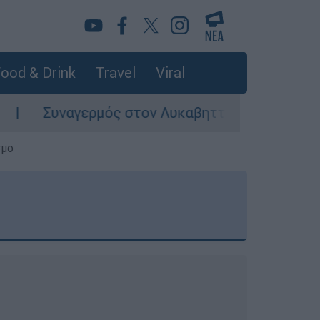
ood & Drink
Travel
Viral
αγερμός στον Λυκαβηττό: Σορός σε προχωρημέν
σμο