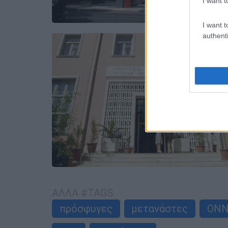
I want t
I want t
authenti
ΑΛΛΑ #TAGS
πρόσφυγες
μετανάστες
ΟΝ