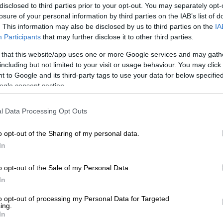
disclosed to third parties prior to your opt-out. You may separately opt-
ανθρωπότητα: την πενικιλίνη!
losure of your personal information by third parties on the IAB’s list of
Κε
. This information may also be disclosed by us to third parties on the
IA
Κ
Participants
that may further disclose it to other third parties.
0
 that this website/app uses one or more Google services and may gath
including but not limited to your visit or usage behaviour. You may click 
Viral
|
17.10.2019 14:49
 to Google and its third-party tags to use your data for below specifi
Μια απάντηση στην ΟΝΝΕΔ
ogle consent section.
Πεντέλης που δεν θέλει τους
ΑΠ
πρόσφυγες στα μέρη της
l Data Processing Opt Outs
Ι
Η ΟΝΝΕΔ Πεντέλης στέλνει ανοικτή
κ
o opt-out of the Sharing of my personal data.
επιστολή στον ΥΠΠΡΟΠΟ, ζητώντας
α
In
να μην μεταφερθούν πρόσφυγες στην
ανενεργή πτέρυγα του νοσοκομείου
o opt-out of the Sale of my Personal Data.
In
to opt-out of processing my Personal Data for Targeted
ΑΠ
ing.
In
Τ