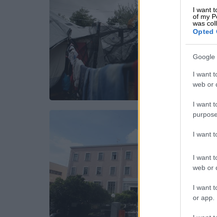
I want t
of my P
was col
Opted 
Google 
I want t
web or d
I want t
purpose
I want 
I want t
web or d
I want t
or app.