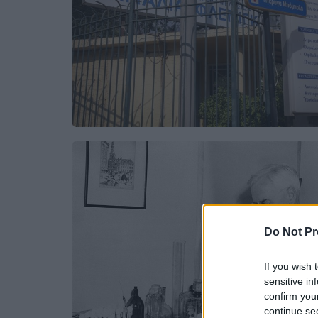
Do Not Pr
If you wish 
sensitive in
confirm you
continue se