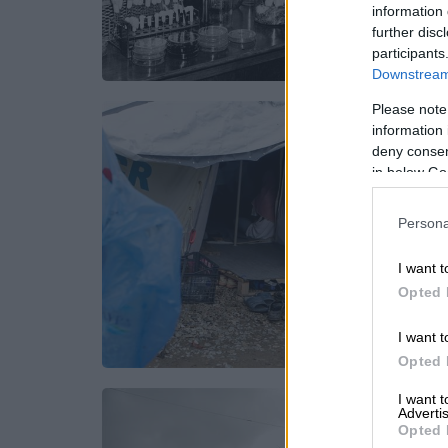
information 
further disc
participants
Downstream 
Please note
information 
deny consent
in below Go
Persona
I want t
Opted 
I want t
Opted 
I want 
Advertis
Opted 