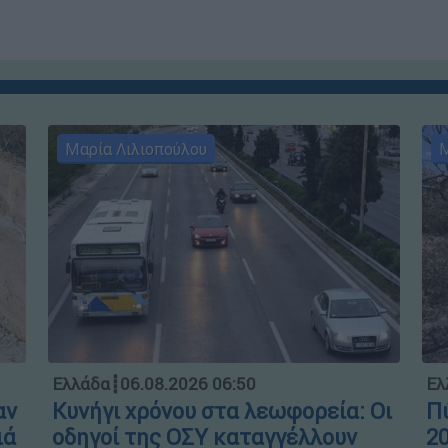
Μαρία Λιλιοπούλου
Μ
Ελλάδα
┋
06.08.2026 06:50
Ελ
αν
Κυνήγι χρόνου στα λεωφορεία: Οι
Πύ
ιά
οδηγοί της ΟΣΥ καταγγέλλουν
20