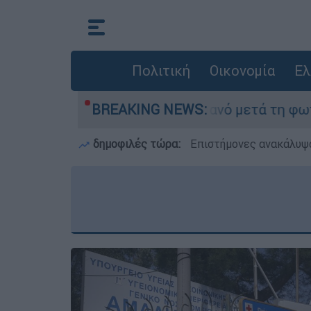
Πολιτική
Οικονομία
Ελ
ίποτα» στο Πόρτο Γερμανό μετά τη φωτιά - Αγών
BREAKING NEWS:
δημοφιλές τώρα:
Επιστήμονες ανακάλυψα