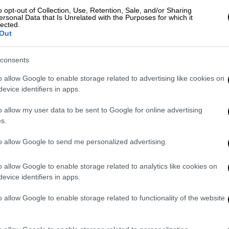
Ελλάδα
|
13.10.2019 17:09
ε
o opt-out of Collection, Use, Retention, Sale, and/or Sharing
Η ΟΝΝΕΔ «αδειάζει» την ΟΝΝΕΔ
ersonal Data that Is Unrelated with the Purposes for which it
Λ
lected.
Πεντέλης για το «Αμαλία
Out
Φλέμινγκ»
«Αλλοιώθηκαν τα λεγόμενά μας»
consents
τονίζει η ΟΝΝΕΔ Πεντέλης
o allow Google to enable storage related to advertising like cookies on
ΑΠ
evice identifiers in apps.
Α
γ
o allow my user data to be sent to Google for online advertising
π
s.
Ελλάδα
|
04.10.2019 20:21
Μελίσσια: Δεν θέλουν τους
to allow Google to send me personalized advertising.
πρόσφυγες στο «Αμαλία
o allow Google to enable storage related to analytics like cookies on
Φλέμινγκ»
evice identifiers in apps.
Οι κάτοικοι και οι καταστηματάρχες
o allow Google to enable storage related to functionality of the website
αντιδρούν και ζητούν να μην
παραχωρηθεί η πτέρυγα του
νοσοκομείου για να μείνουν οι