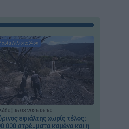
αρία Λιλιοπούλου
Μαρία Λιλι
Ελλάδα
┋
04.
λάδα
┋
05.08.2026 06:50
Μπλόκο σ
ρινος εφιάλτης χωρίς τέλος:
ΣΤΑΣΥ γι
0.000 στρέμματα καμένα και η