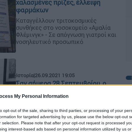
χαλασμένες πρίζες, έλλειψη
φαρμάκων
Καταγγέλλουν τριτοκοσμικές
συνθήκες στο νοσοκομείο «Αμαλία
Φλέμινγκ» - Σε απόγνωση γιατροί και
νοσηλευτικό προσωπικό
Ιστορία
|
26.09.2021 19:05
Σαν σήμερα 28 Σεπτεμβρίου, ο
Αλεξάντερ Φλέμινγκ κάνει μια
ocess My Personal Information
σπουδαία ανακάλυψη, την
Με
πενικιλίνη
Μ
to opt-out of the sale, sharing to third parties, or processing of your per
28 Σεπτεμβρίου του 1928. Ο φυσικός
0
formation for targeted advertising by us, please use the below opt-out s
Αλεξάντερ Φλέμινγκ ανακαλύπτει
r selection. Please note that after your opt-out request is processed y
eing interest-based ads based on personal information utilized by us or
κάτι που θα αποβεί σωτήριο για την