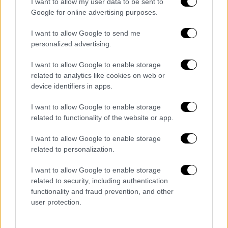
I want to allow my user data to be sent to
Google for online advertising purposes.
I want to allow Google to send me
personalized advertising.
I want to allow Google to enable storage
related to analytics like cookies on web or
device identifiers in apps.
I want to allow Google to enable storage
related to functionality of the website or app.
I want to allow Google to enable storage
related to personalization.
I want to allow Google to enable storage
Κόσμος
|
13.07.2023 07:13
related to security, including authentication
Τρίτη νύχτα επιδρομών στην Ουκρανία:
functionality and fraud prevention, and other
Εκρήξεις σε πολλές πόλεις -
user protection.
Τουλάχιστον ένας νεκρός