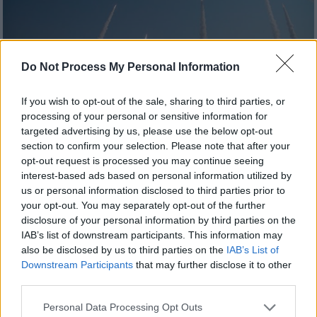
Do Not Process My Personal Information
If you wish to opt-out of the sale, sharing to third parties, or
processing of your personal or sensitive information for
targeted advertising by us, please use the below opt-out
Κόσμος
|
15.04.2024 18:02
section to confirm your selection. Please note that after your
Πολεμικό Συμβούλιο Ισραήλ: Επώδυνη
opt-out request is processed you may continue seeing
απάντηση στο Ιράν, αλλά όχι σε
interest-based ads based on personal information utilized by
us or personal information disclosed to third parties prior to
περιφερειακή σύγκρουση - Ίσως και
your opt-out. You may separately opt-out of the further
σήμερα τα αντίποινα
disclosure of your personal information by third parties on the
IAB’s list of downstream participants. This information may
Τι αποφάσισε το πολεμικό συμβούλιο του
also be disclosed by us to third parties on the
IAB’s List of
Ισραήλ
Downstream Participants
that may further disclose it to other
third parties.
Please note that this website/app uses one or more Google
Personal Data Processing Opt Outs