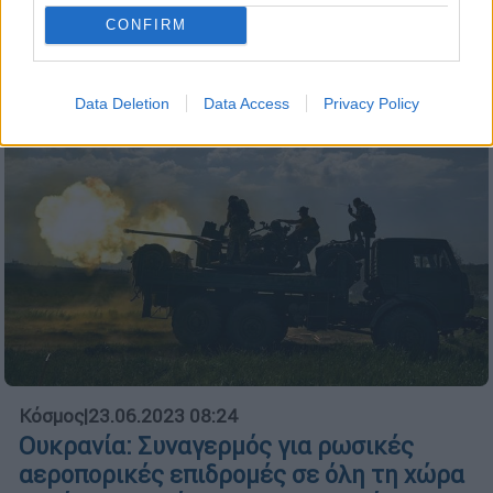
Φωτιά ξέσπασε και σε πολυκατοικία
CONFIRM
Data Deletion
Data Access
Privacy Policy
Κόσμος
|
23.06.2023 08:24
Ουκρανία: Συναγερμός για ρωσικές
αεροπορικές επιδρομές σε όλη τη χώρα