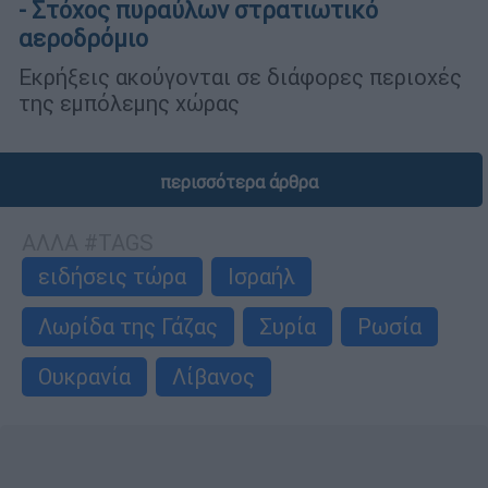
- Στόχος πυραύλων στρατιωτικό
αεροδρόμιο
Εκρήξεις ακούγονται σε διάφορες περιοχές
της εμπόλεμης χώρας
περισσότερα άρθρα
ΑΛΛΑ #TAGS
ειδήσεις τώρα
Ισραήλ
Λωρίδα της Γάζας
Συρία
Ρωσία
Ουκρανία
Λίβανος