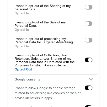
services and may gather and store information including but
not limited to your visit or usage behaviour. You may click to
I want to opt-out of the Sharing of my
personal data.
grant or deny consent to Google and its third-party tags to
Opted In
use your data for below specified purposes in below Google
consent section.
I want to opt-out of the Sale of my
Personal Data.
Opted In
I want to opt-out of processing my
Personal Data for Targeted Advertising.
Opted In
I want to opt-out of Collection, Use,
Retention, Sale, and/or Sharing of my
Personal Data that Is Unrelated with the
Purposes for which it was collected.
Κόσμος
|
19.10.2023 22:48
Opted Out
Κατέρρευσε ελληνορθόδοξη εκκλησία
στη Γάζα μετά από ισραηλινή
Google consents
αεροπορική επιδρομή: Αναφορές για
I want to allow Google to enable storage
νεκρούς και τραυματίες
related to advertising like cookies on web or
device identifiers in apps.
Τι μεταδίδει το Al Jazeera