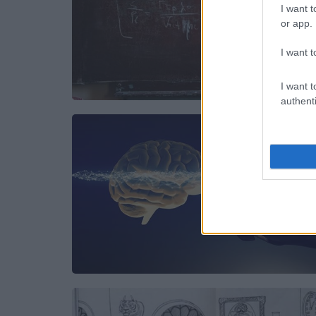
I want t
or app.
I want t
I want t
authenti