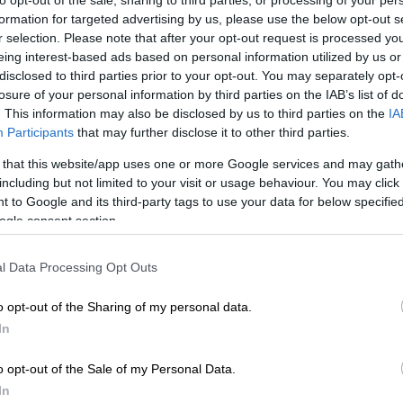
to opt-out of the sale, sharing to third parties, or processing of your per
Α
formation for targeted advertising by us, please use the below opt-out s
r selection. Please note that after your opt-out request is processed y
Lifestyle
|
22.10.2022 14:18
eing interest-based ads based on personal information utilized by us or
disclosed to third parties prior to your opt-out. You may separately opt-
Το κρυπτογραφημένο test IQ που
losure of your personal information by third parties on the IAB’s list of
θα σου προκαλέσει πονοκέφαλο!
. This information may also be disclosed by us to third parties on the
IA
Participants
that may further disclose it to other third parties.
Το κρυπτογραφημένο test IQ θα σου
προκαλέσει πονοκέφαλο, όμως,
 that this website/app uses one or more Google services and may gath
μπορεί ν’ αποδειχθεί ότι δεν είναι
including but not limited to your visit or usage behaviour. You may click 
τόσο δύσκολο όσο φαίνεται εκ
 to Google and its third-party tags to use your data for below specifi
ogle consent section.
πρώτης όψεως… #not!
l Data Processing Opt Outs
o opt-out of the Sharing of my personal data.
Viral
|
18.09.2022 14:00
In
Τεστ ΙQ: Αν απαντήσεις σε αυτές
τις 4 ερωτήσεις, τότε ανήκεις στο
o opt-out of the Sale of my Personal Data.
3% των Ελλήνων με δείκτη
In