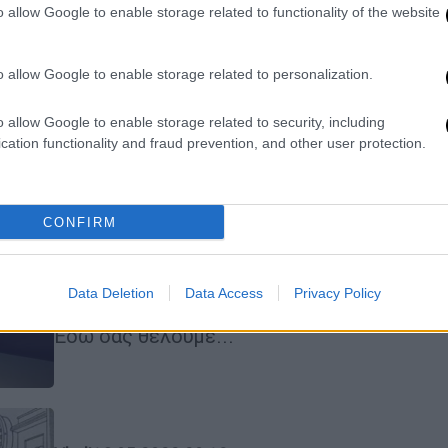
Αν απαντήσεις σωστά τότε το IQ
o allow Google to enable storage related to functionality of the website
σου είναι άνω του 150
Για να σας δούμε...
o allow Google to enable storage related to personalization.
o allow Google to enable storage related to security, including
cation functionality and fraud prevention, and other user protection.
Viral
|
30.05.2022 18:00
Το πιο δύσκολο τεστ IQ: Αν
CONFIRM
απαντήσεις σωστά στο γρίφο του
μελλοθάνατου το IQ σου ξεπερνά
Data Deletion
Data Access
Privacy Policy
το 150
Εδώ σας θέλουμε...