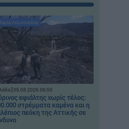
αρία Λιλιοπούλου
Μαρία Λιλι
Ελλάδα
┋
04.
λάδα
┋
05.08.2026 06:50
Μπλόκο σ
ρινος εφιάλτης χωρίς τέλος:
ΣΤΑΣΥ γι
0.000 στρέμματα καμένα και η
πινακίδε
λέπιος πεύκη της Αττικής σε
νδυνο