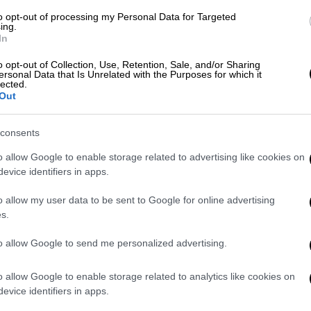
ευφυίας πάνω από 140
to opt-out of processing my Personal Data for Targeted
ing.
Εδώ σας θέλουμε...
In
o opt-out of Collection, Use, Retention, Sale, and/or Sharing
ersonal Data that Is Unrelated with the Purposes for which it
lected.
Out
Lifestyle
|
16.07.2022 19:31
consents
Το IQ τεστ του FBI: Θα βρεις τα 3
στοιχεία της φωτό που δείχνουν
o allow Google to enable storage related to advertising like cookies on
evice identifiers in apps.
τον ένοχο;
Εδώ σας θέλουμε...
o allow my user data to be sent to Google for online advertising
s.
to allow Google to send me personalized advertising.
o allow Google to enable storage related to analytics like cookies on
Viral
|
12.06.2022 20:00
evice identifiers in apps.
Η ερώτηση του 1 εκατομμυρίου: