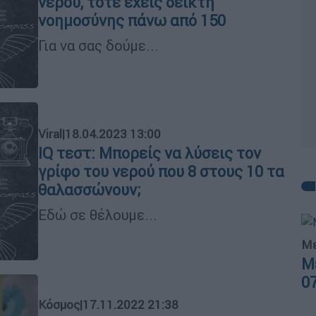
νερού, τότε έχεις δείκτη
νοημοσύνης πάνω από 150
Για να σας δούμε...
Viral
|
18.04.2023 13:00
IQ τεστ: Μπορείς να λύσεις τον
γρίφο του νερού που 8 στους 10 τα
θαλασσώνουν;
Εδώ σε θέλουμε...
Με
Μ
0
Κόσμος
|
17.11.2022 21:38