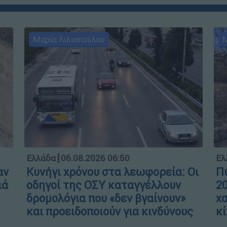
Μαρία Λιλιοπούλου
Μ
Ελλάδα
┋
06.08.2026 06:50
Ελ
αν
Κυνήγι χρόνου στα λεωφορεία: Οι
Πύ
ιά
οδηγοί της ΟΣΥ καταγγέλλουν
20
δρομολόγια που «δεν βγαίνουν»
χα
και προειδοποιούν για κινδύνους
κί