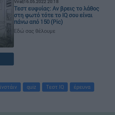
Viral
|
16.05.2022 20:18
Τεστ ευφυίας: Αν βρεις το λάθος
στη φωτό τότε το IQ σου είναι
πάνω από 150 (Pic)
Εδώ σας θέλουμε
ϊνστάιν
quiz
Τεστ IQ
έρευνα