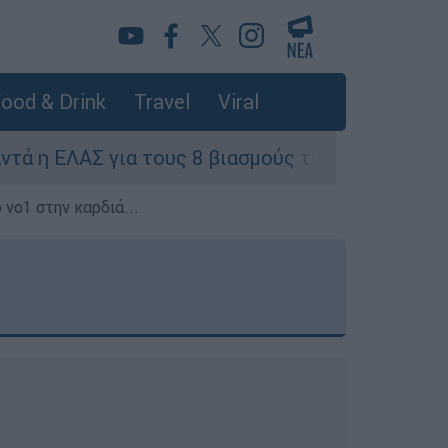
ood & Drink
Travel
Viral
ια τους 8 βιασμούς τουριστριών - «Μόνο 3 περισ
 νο1 στην καρδιά...