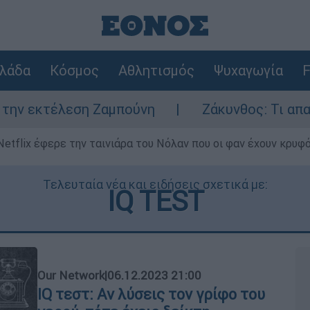
λάδα
Κόσμος
Αθλητισμός
Ψυχαγωγία
F
η Ζαμπούνη
Ζάκυνθος: Τι απαντά η ΕΛΑΣ γ
Netflix έφερε την ταινιάρα του Νόλαν που οι φαν έχουν κρυφό
Τελευταία νέα και ειδήσεις σχετικά με:
IQ TEST
Our Network
|
06.12.2023 21:00
IQ τεστ: Αν λύσεις τον γρίφο του