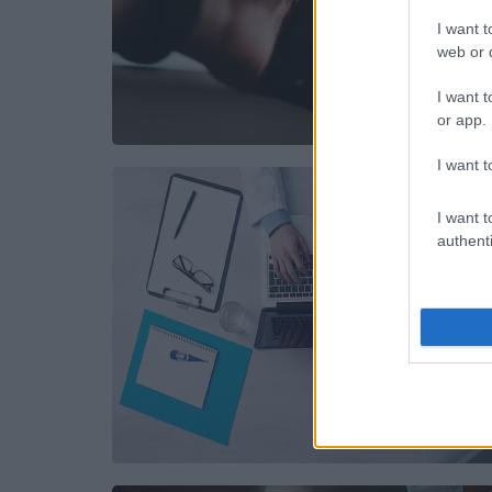
I want t
web or d
I want t
or app.
I want t
I want t
authenti