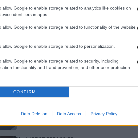
θύματα
o allow Google to enable storage related to analytics like cookies on
evice identifiers in apps.
Την υπόθεση έκανε γνωστή ο
Ιατρικός Σύλλογος Πατρών
o allow Google to enable storage related to functionality of the website
o allow Google to enable storage related to personalization.
o allow Google to enable storage related to security, including
Υγεία
|
21.01.2025 15:20
cation functionality and fraud prevention, and other user protection.
Παραδοχή ΗΔΙΚΑ για τα
προβλήματα στο νέο σύστημα
ηλεκτρονικής συνταγογράφησης
CONFIRM
Το νέο αναβαθμισμένο σύστημα
ηλεκτρονικής συνταγογράφησης
Data Deletion
Data Access
Privacy Policy