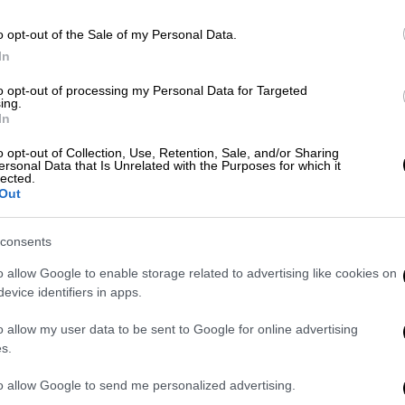
Υγεία
|
19.11.2025 18:14
o opt-out of the Sale of my Personal Data.
Απάτη στον ΕΟΠΥΥ: Προς
In
πειθαρχική δίωξη από τον Ιατρικό
to opt-out of processing my Personal Data for Targeted
Σύλλογο Αθηνών οι γιατροί που
ing.
In
φέρονται να εμπλέκονται
o opt-out of Collection, Use, Retention, Sale, and/or Sharing
«Ζητάμε αυστηρό έλεγχο, δίκαιες
ersonal Data that Is Unrelated with the Purposes for which it
lected.
διαδικασίες και παραδειγματικές
Out
κυρώσεις όπου υπάρχουν
παραβάσεις»
consents
o allow Google to enable storage related to advertising like cookies on
evice identifiers in apps.
Ελλάδα
|
18.03.2025 09:40
Απάτη σε βάρος γιατρών και
o allow my user data to be sent to Google for online advertising
s.
δημοτικών υπαλλήλων στην
Πάτρα – Πώς οι επιτήδειοι
to allow Google to send me personalized advertising.
αποσπούσαν χρήματα από τα