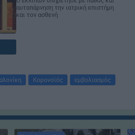
Ο εκλιπών υπηρέτησε με πάθος και
αυταπάρνηση την ιατρική επιστήμη
και τον ασθενή
αλονίκη
Κορονοϊός
εμβολιασμός