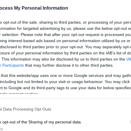
ΑΠ
αναλαμβάνει ο Κωνσταντίνος
ocess My Personal Information
Φ
Κουτσόπουλος
Μ
Το παρασκήνιο της παραίτησης
to opt-out of the sale, sharing to third parties, or processing of your per
Εξαδάκτυλου
formation for targeted advertising by us, please use the below opt-out s
r selection. Please note that after your opt-out request is processed y
eing interest-based ads based on personal information utilized by us or
disclosed to third parties prior to your opt-out. You may separately opt-
losure of your personal information by third parties on the IAB’s list of
. This information may also be disclosed by us to third parties on the
IA
Ελλάδα
|
20.01.2026 11:28
Participants
that may further disclose it to other third parties.
Καραχάλιος για Καρυστιανού:
 that this website/app uses one or more Google services and may gath
Είναι υπερδεξιά μεσαιωνικού
including but not limited to your visit or usage behaviour. You may click 
τύπου - Προσέφυγα στον Ιατρικό
 to Google and its third-party tags to use your data for below specifi
ogle consent section.
Σύλλογο
Νέα επίθεση μετά τις χθεσινές
l Data Processing Opt Outs
δηλώσεις της για τις αμβλώσεις
o opt-out of the Sharing of my personal data.
In