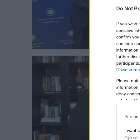
Do Not Pr
If you wish 
sensitive in
confirm you
continue se
information 
further disc
participants
Downstream 
Please note
information 
deny consent
in below Go
Persona
I want t
Opted 