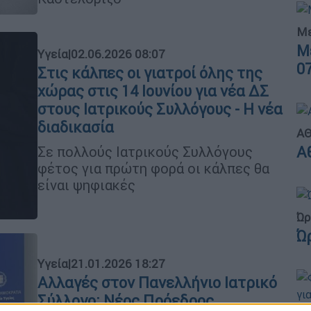
Με
Μ
Υγεία
|
02.06.2026 08:07
0
Στις κάλπες οι γιατροί όλης της
χώρας στις 14 Ιουνίου για νέα ΔΣ
στους Ιατρικούς Συλλόγους - Η νέα
διαδικασία
ΑΘ
Σε πολλούς Ιατρικούς Συλλόγους
Α
φέτος για πρώτη φορά οι κάλπες θα
είναι ψηφιακές
Ώρ
Ώ
Υγεία
|
21.01.2026 18:27
Αλλαγές στον Πανελλήνιο Ιατρικό
Σύλλογο: Νέος Πρόεδρος