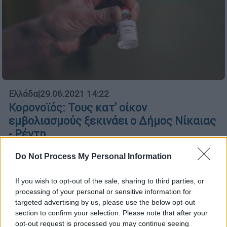
Ελλάδα
|
29.06.2021 14:22
Κορονοϊός: Τους κατ' οίκον
εμβολιασμούς ξεκινάει ο Δήμος Νίκαιας
- Ρέντη
Το τμήμα Κοινωνικής Υπηρεσίας του Δήμου
Do Not Process My Personal Information
ενεργοποιεί τη λίστα των ωφελούμενων
του προγράμματος «Βοήθεια στο σπίτι»
If you wish to opt-out of the sale, sharing to third parties, or
processing of your personal or sensitive information for
targeted advertising by us, please use the below opt-out
section to confirm your selection. Please note that after your
opt-out request is processed you may continue seeing