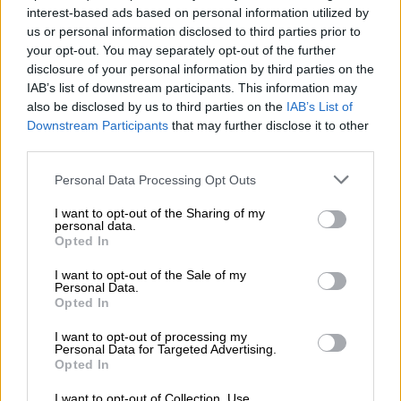
interest-based ads based on personal information utilized by
us or personal information disclosed to third parties prior to
your opt-out. You may separately opt-out of the further
disclosure of your personal information by third parties on the
IAB’s list of downstream participants. This information may
also be disclosed by us to third parties on the
IAB’s List of
Downstream Participants
that may further disclose it to other
third parties.
Please note that this website/app uses one or more Google
Personal Data Processing Opt Outs
services and may gather and store information including but
not limited to your visit or usage behaviour. You may click to
I want to opt-out of the Sharing of my
Πολιτική
|
25.05.2020 20:15
personal data.
grant or deny consent to Google and its third-party tags to
Opted In
Δημοτικά: Ανοικτά από 1 έως 26 Ιουνίου
use your data for below specified purposes in below Google
- Παραμένουν κλειστά ολοήμερα και
consent section.
I want to opt-out of the Sale of my
Personal Data.
ΚΑΠΗ
Opted In
Παιδικοί και βρεφονηπιακοί σταθμοί θα
I want to opt-out of processing my
παραμείνουν ανοιχτοί ως τις 31 Ιουλίου
Personal Data for Targeted Advertising.
Opted In
I want to opt-out of Collection, Use,