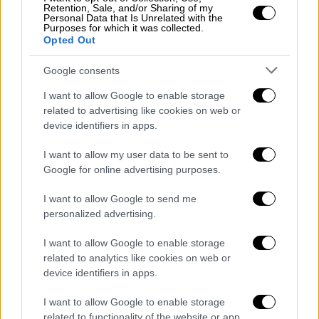
Retention, Sale, and/or Sharing of my
Personal Data that Is Unrelated with the
Purposes for which it was collected.
Opted Out
Google consents
I want to allow Google to enable storage
related to advertising like cookies on web or
device identifiers in apps.
I want to allow my user data to be sent to
Google for online advertising purposes.
I want to allow Google to send me
Ελλάδα
|
15.04.2020 11:03
personalized advertising.
Θεσσαλονίκη: Γιατροί «φύλακες
άγγελοι» ανήμπορων ηλικιωμένων
I want to allow Google to enable storage
related to analytics like cookies on web or
Μέσα σε διάστημα 4 εβδομάδων
device identifiers in apps.
πραγματοποιήθηκαν περίπου 1.150
επισκέψεις κατ' οίκον σε δημότες για
I want to allow Google to enable storage
related to functionality of the website or app.