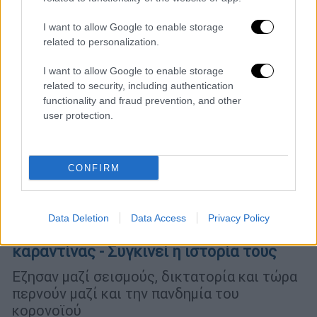
ιατρική φροντίδα, για διανομή συσσιτίων και
για προμήθεια ειδών πρώτης ανάγκης.
I want to allow Google to enable storage
related to personalization.
I want to allow Google to enable storage
related to security, including authentication
functionality and fraud prevention, and other
user protection.
CONFIRM
Ελλάδα
|
12.04.2020 11:07
Data Deletion
Data Access
Privacy Policy
Επέτειος γάμου 65 ετών, εν μέσω
καραντίνας - Συγκινεί η ιστορία τους
Εζησαν μαζί σεισμούς, δικτατορία και τώρα
περνούν μαζί και την πανδημία του
κορονοϊού