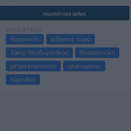
περισσότερα άρθρα
ΑΛΛΑ #TAGS
Κορονοϊός
ειδήσεις τώρα
Τάκης Θεοδωρικάκος
Θεσσαλονίκη
μέτρα κορονοϊός
ηλικιωμένοι
Κόρινθος