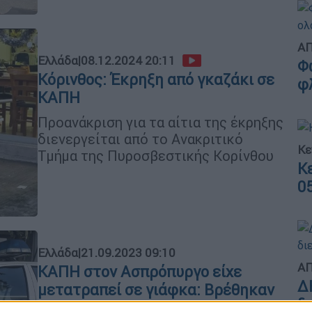
ΑΠ
Ελλάδα
|
08.12.2024 20:11
Φ
Κόρινθος: Έκρηξη από γκαζάκι σε
φ
ΚΑΠΗ
Προανάκριση για τα αίτια της έκρηξης
διενεργείται από το Ανακριτικό
Κε
Τμήμα της Πυροσβεστικής Κορίνθου
Κ
0
Ελλάδα
|
21.09.2023 09:10
ΑΠ
ΚΑΠΗ στον Ασπρόπυργο είχε
Δ
μετατραπεί σε γιάφκα: Βρέθηκαν
δ
53 μολότοφ και 4 εκρηκτικοί