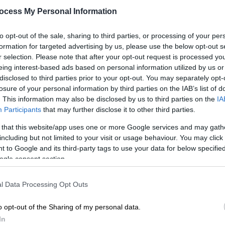
Θ
μηχανισμοί
ocess My Personal Information
Άγνωστοι έκρυψαν μολότοφ σε ένα
to opt-out of the sale, sharing to third parties, or processing of your per
πρωτότυπο σημείο ... στις
formation for targeted advertising by us, please use the below opt-out s
εγκαταστάσεις ενός ΚΑΠΗ
Με
r selection. Please note that after your opt-out request is processed y
Μ
eing interest-based ads based on personal information utilized by us or
disclosed to third parties prior to your opt-out. You may separately opt-
0
losure of your personal information by third parties on the IAB’s list of
. This information may also be disclosed by us to third parties on the
IA
Viral
|
12.03.2023 16:00
Participants
that may further disclose it to other third parties.
Απίστευτο: Μοίραζαν μάσκες,
 that this website/app uses one or more Google services and may gath
κρέμες και βιταμίνες εκ μέρους
including but not limited to your visit or usage behaviour. You may click 
υποψήφιου βουλευτή έξω από
 to Google and its third-party tags to use your data for below specifi
ΚΑΠΗ
ogle consent section.
Στο κιτ υπήρχαν ένα κουτί βιταμίνες
C και D3, μία κρέμα χεριών και δύο
l Data Processing Opt Outs
μάσκες FFP2!
o opt-out of the Sharing of my personal data.
In