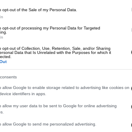
o opt-out of the Sale of my Personal Data.
In
Ελλάδα
|
23.09.2021 14:47
to opt-out of processing my Personal Data for Targeted
Ηράκλειο: Ανεμβολίαστη
ing.
In
υπάλληλος που μπήκε σε
αναστολή ταμπουρώθηκε σε
o opt-out of Collection, Use, Retention, Sale, and/or Sharing
ersonal Data that Is Unrelated with the Purposes for which it
ΚΑΠΗ
lected.
Out
Η γυναίκα άλλαξε τις κλειδαριές στο
ΚΑΠΗ και κλειδώθηκε μέσα
consents
o allow Google to enable storage related to advertising like cookies on
evice identifiers in apps.
Ελλάδα
|
29.06.2021 14:22
o allow my user data to be sent to Google for online advertising
Κορονοϊός: Τους κατ' οίκον
s.
εμβολιασμούς ξεκινάει ο Δήμος
to allow Google to send me personalized advertising.
Νίκαιας - Ρέντη