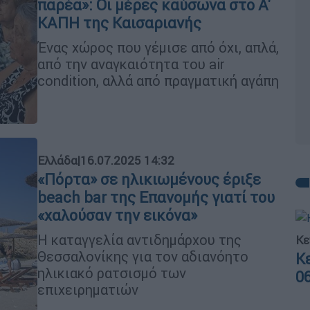
παρέα»: Οι μέρες καύσωνα στο Α'
ΚΑΠΗ της Καισαριανής
Ένας χώρος που γέμισε από όχι, απλά,
από την αναγκαιότητα του air
condition, αλλά από πραγματική αγάπη
Ελλάδα
|
16.07.2025 14:32
«Πόρτα» σε ηλικιωμένους έριξε
beach bar της Επανομής γιατί του
«χαλούσαν την εικόνα»
Η καταγγελία αντιδημάρχου της
Κε
Θεσσαλονίκης για τον αδιανόητο
Κ
ηλικιακό ρατσισμό των
0
επιχειρηματιών