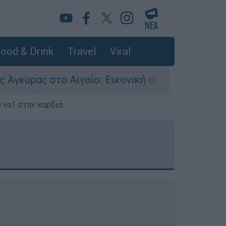
ood & Drink
Travel
Viral
γαίο: Εικονική αερομαχία ανάμεσα σε ελληνικά
 νο1 στην καρδιά...