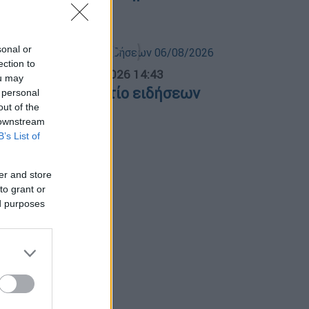
εσσαλονίκης
sonal or
ection to
σημεριανό...
|
06.08.2026 14:43
ou may
εσημεριανό δελτίο ειδήσεων
 personal
out of the
6/08/2026
 downstream
B’s List of
er and store
to grant or
ed purposes