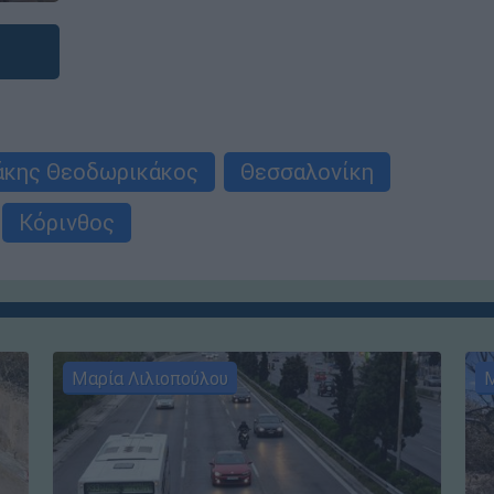
άκης Θεοδωρικάκος
Θεσσαλονίκη
Κόρινθος
Μαρία Λιλιοπούλου
Μ