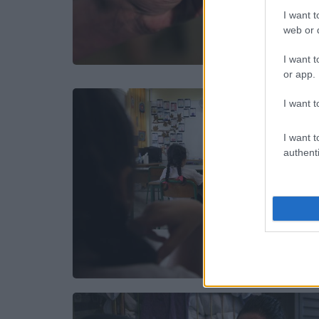
I want t
web or d
I want t
or app.
I want t
I want t
authenti