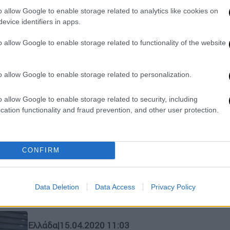
Το τμήμα Κοινωνικής Υπηρεσίας του
o allow Google to enable storage related to analytics like cookies on
Δήμου ενεργοποιεί τη λίστα των
evice identifiers in apps.
ωφελούμενων του προγράμματος
o allow Google to enable storage related to functionality of the website
«Βοήθεια στο σπίτι»
o allow Google to enable storage related to personalization.
Πολιτική
|
25.05.2020 20:15
o allow Google to enable storage related to security, including
Δημοτικά: Ανοικτά από 1 έως 26
cation functionality and fraud prevention, and other user protection.
Ιουνίου - Παραμένουν κλειστά
ολοήμερα και ΚΑΠΗ
Παιδικοί και βρεφονηπιακοί σταθμοί
CONFIRM
θα παραμείνουν ανοιχτοί ως τις 31
Ιουλίου
Data Deletion
Data Access
Privacy Policy
Ελλάδα
|
15.04.2020 11:03