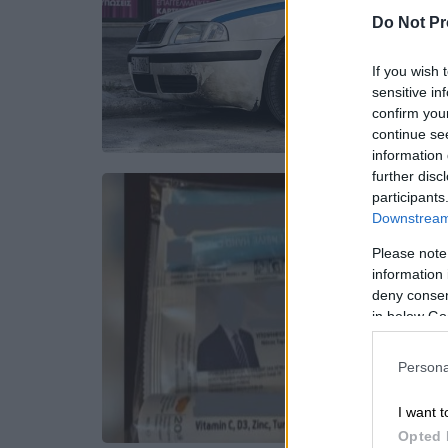
Do Not Pr
If you wish 
sensitive in
confirm you
continue se
information 
further disc
participants
Downstream 
Please note
information 
deny consent
in below Go
Persona
I want t
Opted 