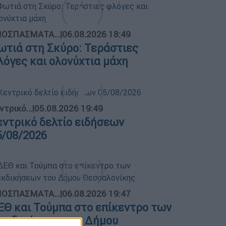
ΟΣΠΑΣΜΑΤΑ...
|
06.08.2026 18:49
ωτιά στη Σκύρο: Τεράστιες
λόγες και ολονύχτια μάχη
ντρικό...
|
05.08.2026 19:49
εντρικό δελτίο ειδήσεων
5/08/2026
ΟΣΠΑΣΜΑΤΑ...
|
06.08.2026 19:47
ΕΘ και Τούμπα στο επίκεντρο των
ιεκδικήσεων του Δήμου