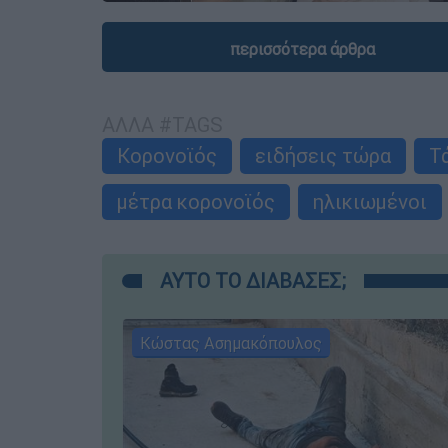
περισσότερα άρθρα
ΑΛΛΑ #TAGS
Κορονοϊός
ειδήσεις τώρα
Τ
μέτρα κορονοϊός
ηλικιωμένοι
ΑΥΤΟ ΤΟ ΔΙΑΒΑΣΕΣ;
Κώστας Ασημακόπουλος