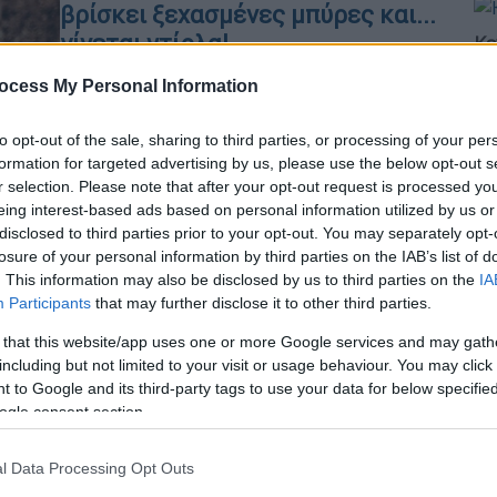
βρίσκει ξεχασμένες μπύρες και...
γίνεται ντίρλα!
Κε
Κ
Την έκραξε μέχρι και η πάπια
ocess My Personal Information
0
to opt-out of the sale, sharing to third parties, or processing of your per
formation for targeted advertising by us, please use the below opt-out s
r selection. Please note that after your opt-out request is processed y
eing interest-based ads based on personal information utilized by us or
ΑΠ
disclosed to third parties prior to your opt-out. You may separately opt-
Τεχνολογία
|
24.10.2024 19:26
Τ
losure of your personal information by third parties on the IAB’s list of
Τώρα θα καταλαβαίνουμε τι μας
. This information may also be disclosed by us to third parties on the
IA
ε
λένε τα... γουρούνια; Επιστήμονες
Participants
that may further disclose it to other third parties.
Λ
χρησιμοποίησαν AI και
 that this website/app uses one or more Google services and may gath
δημιούργησαν κάτι φοβερό!
including but not limited to your visit or usage behaviour. You may click 
 to Google and its third-party tags to use your data for below specifi
«Τα συναισθήματα των ζώων παίζουν
ogle consent section.
κεντρικό ρόλο στην ευημερία τους»
ΑΠ
l Data Processing Opt Outs
Μ