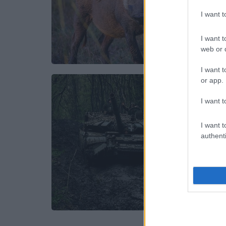
I want 
I want t
web or d
I want t
or app.
I want t
I want t
authenti