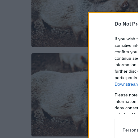
Do Not Pr
If you wish 
sensitive in
confirm you
continue se
information 
further disc
participants
Downstream 
Please note
information 
deny consent
in below Go
Persona