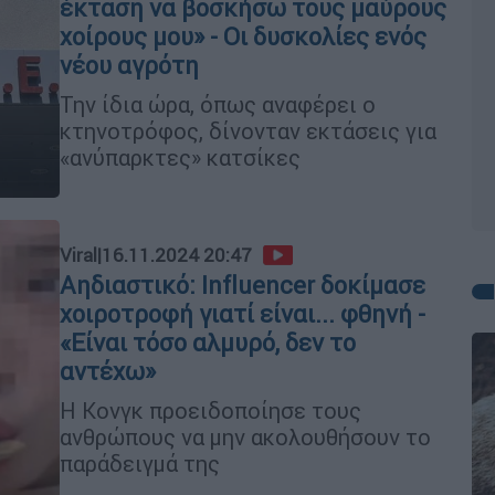
έκταση να βοσκήσω τους μαύρους
χοίρους μου» - Οι δυσκολίες ενός
νέου αγρότη
Την ίδια ώρα, όπως αναφέρει ο
κτηνοτρόφος, δίνονταν εκτάσεις για
«ανύπαρκτες» κατσίκες
Viral
|
16.11.2024 20:47
Αηδιαστικό: Influencer δοκίμασε
χοιροτροφή γιατί είναι... φθηνή -
«Είναι τόσο αλμυρό, δεν το
αντέχω»
Η Κονγκ προειδοποίησε τους
ανθρώπους να μην ακολουθήσουν το
παράδειγμά της