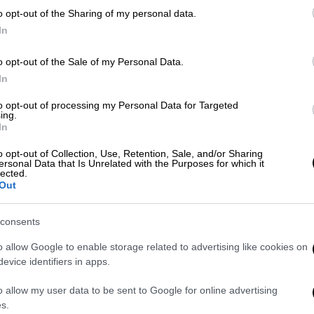
Α
o opt-out of the Sharing of my personal data.
Υγεία
|
22.01.2024 06:45
In
Ελπίδες για τους ασθενείς με
ηπατική ανεπάρκεια: Νέος τύπος
o opt-out of the Sale of my Personal Data.
Με
μεταμόσχευσης με συκώτι από
In
Μ
γουρούνι
to opt-out of processing my Personal Data for Targeted
0
ing.
Η διαφορετική αυτή μεταμόσχευση
In
οργάνων από ζώο σε άνθρωπο δίνει
o opt-out of Collection, Use, Retention, Sale, and/or Sharing
ελπίδες στους ασθενείς με ηπατική
ersonal Data that Is Unrelated with the Purposes for which it
ανεπάρκεια
lected.
Out
consents
Υγεία
|
20.01.2024 18:47
o allow Google to enable storage related to advertising like cookies on
Συναγερμός για την πανώλη των
evice identifiers in apps.
χοίρων: Μεγάλη απειλή για
o allow my user data to be sent to Google for online advertising
εκατομμύρια ανθρώπους - Ποιοι οι
s.