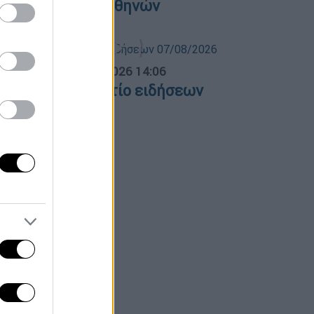
΄ Νεκροταφείο Αθηνών
σημεριανό...
|
07.08.2026 14:06
εσημεριανό δελτίο ειδήσεων
7/08/2026