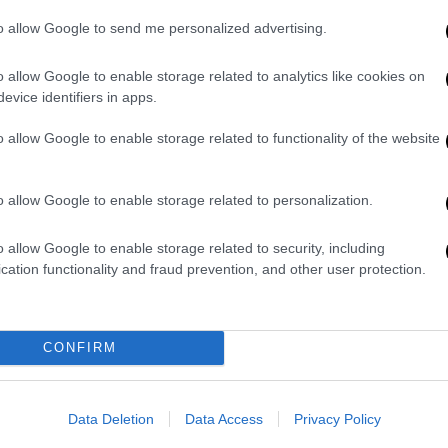
κίνδυνοι
to allow Google to send me personalized advertising.
Καταγράφει ποσοστό θνησιμότητας
που αγγίζει το 100%
o allow Google to enable storage related to analytics like cookies on
evice identifiers in apps.
o allow Google to enable storage related to functionality of the website
Κόσμος
|
27.09.2023 20:50
Ρώσοι υπέρμαχοι του πολέμου
o allow Google to enable storage related to personalization.
έλαβαν δέματα με κεφάλια
γουρουνιού - Οι απειλές και οι...
o allow Google to enable storage related to security, including
προηγούμενες παραλαβές
cation functionality and fraud prevention, and other user protection.
Στον σχολιαστή του Ria Novosti
Τιμοφέι Σεργκέιτσεφ, στον
φωτορεπόρτερ του TASS Μιχαήλ
CONFIRM
Τερεσένκο και στον στρατιωτικό
εμπειρογνώμονα Κονσταντίν Σιφκόφ
εστάλησαν στα σπίτια τους δέματα με
Data Deletion
Data Access
Privacy Policy
γουρουνοκεφαλές