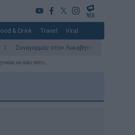
ood & Drink
Travel
Viral
ρμός στον Λυκαβηττό: Σορός σε προχωρημένη σή
τούσε να πάει σπίτι...