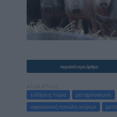
περισσότερα άρθρα
ΑΛΛΑ #TAGS
ειδήσεις τώρα
μεταμόσχευση
αφρικανική πανώλη χοίρων
μετ