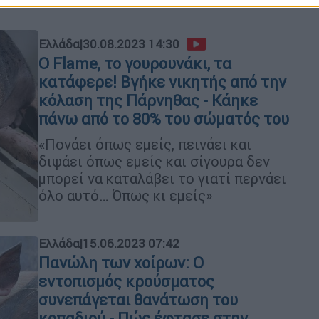
Ελλάδα
|
30.08.2023 14:30
Ο Flame, το γουρουνάκι, τα
κατάφερε! Βγήκε νικητής από την
κόλαση της Πάρνηθας - Κάηκε
πάνω από το 80% του σώματός του
«Πονάει όπως εμείς, πεινάει και
διψάει όπως εμείς και σίγουρα δεν
μπορεί να καταλάβει το γιατί περνάει
όλο αυτό… Όπως κι εμείς»
Ελλάδα
|
15.06.2023 07:42
Πανώλη των χοίρων: Ο
εντοπισμός κρούσματος
συνεπάγεται θανάτωση του
κοπαδιού - Πώς έφτασε στην