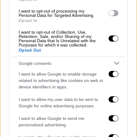
αποτέλεσμα το Τριφύλλι να προκριθεί
εύκολα στον τελικό επικρατώντας 86-71
I want to opt-out of processing my
Personal Data for Targeted Advertising.
Opted In
I want to opt-out of Collection, Use,
Retention, Sale, and/or Sharing of my
Personal Data that Is Unrelated with the
Purposes for which it was collected.
Opted Out
Google consents
I want to allow Google to enable storage
related to advertising like cookies on web or
device identifiers in apps.
I want to allow my user data to be sent to
Google for online advertising purposes.
I want to allow Google to send me
Αθλητισμός
|
20.09.2021 19:26
personalized advertising.
Να μην καμουφλάρει τις αδυναμίες του