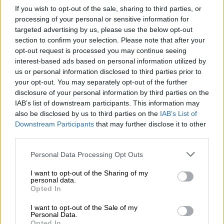
If you wish to opt-out of the sale, sharing to third parties, or
processing of your personal or sensitive information for
targeted advertising by us, please use the below opt-out
section to confirm your selection. Please note that after your
opt-out request is processed you may continue seeing
interest-based ads based on personal information utilized by
us or personal information disclosed to third parties prior to
your opt-out. You may separately opt-out of the further
disclosure of your personal information by third parties on the
IAB’s list of downstream participants. This information may
also be disclosed by us to third parties on the
IAB’s List of
Downstream Participants
that may further disclose it to other
third parties.
Please note that this website/app uses one or more Google
Personal Data Processing Opt Outs
Αθλητισμός
|
23.09.2022 23:44
services and may gather and store information including but
Εκρηκτικός Παναθηναϊκός με Εφές,
not limited to your visit or usage behaviour. You may click to
I want to opt-out of the Sharing of my
personal data.
grant or deny consent to Google and its third-party tags to
δείγμα θετικό και για Ολυμπιακό
Opted In
use your data for below specified purposes in below Google
Λι και Ουόλτερς έκλεψαν την παράσταση,
consent section.
I want to opt-out of the Sale of my
Personal Data.
οργάνωσαν, μοίρασαν κι εκτέλεσαν με
Opted In