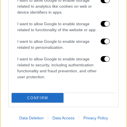
I want to allow Google to enable storage
το «Παύλος Γιαννακόπουλος» (vids)
related to analytics like cookies on web or
Ο coach Κωνσταντίνος Πανάς σχολιάζει την
device identifiers in apps.
εικόνα των «πρασίνων» στο τουρνουά
I want to allow Google to enable storage
Παύλος Γιαννακόπουλος, εστιάζει στον
related to functionality of the website or app.
οδηγό του Παναθηναϊκού που πρέπει να
είναι η άμυνα, η καλή κυκλοφορία, ο
I want to allow Google to enable storage
ηγετικός Παπαπέτρου και η μεταγραφή που
related to personalization.
πρέπει να γίνει.
I want to allow Google to enable storage
ΑΛΛΑ #TAGS
related to security, including authentication
functionality and fraud prevention, and other
Παναθηναϊκός
ειδήσεις τώρα
user protection.
Καλλιμάρμαρο
CONFIRM
Παύλος Γιαννακόπουλος
Δημήτρης Γιαννακόπουλος
Data Deletion
Data Access
Privacy Policy
Ολυμπιακός