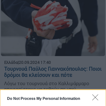
Ελλάδα
|
20.09.2024 17:40
Τουρνουά Παύλος Γιαννακόπουλος: Ποιοι
δρόμοι θα κλείσουν και πότε
Λόγω του τουρνουά στο Καλλιμάρμαρο
αποφασίστηκε να τεθούν σε ισχύ
κυκλοφοριακές ρυθμίσεις
Do Not Process My Personal Information