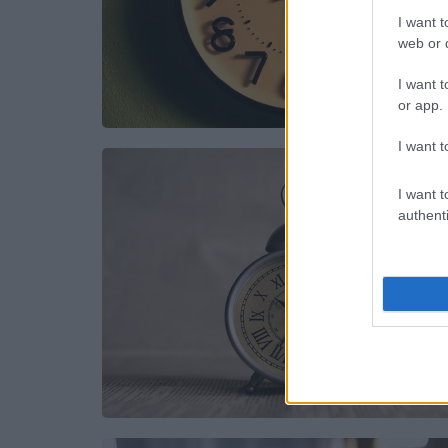
I want t
web or d
I want t
or app.
I want t
I want t
authenti