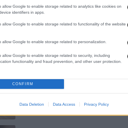
o allow Google to enable storage related to analytics like cookies on
Μια ανάσα από την αλλαγή ώρας
evice identifiers in apps.
o allow Google to enable storage related to functionality of the website
o allow Google to enable storage related to personalization.
o allow Google to enable storage related to security, including
Ελλάδα
|
19.03.2026 05:10
cation functionality and fraud prevention, and other user protection.
Αλλαγή ώρας 2026: Πότε
γυρίζουμε τα ρολόγια μας στη
θερινή ώρα
CONFIRM
Μια ανάσα από την αλλαγή ώρας
Data Deletion
Data Access
Privacy Policy