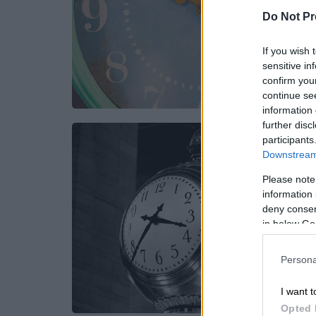
Do Not Pr
If you wish 
sensitive in
confirm you
continue se
information 
further disc
participants
Downstream 
Please note
information 
deny consent
in below Go
Persona
I want t
Opted 