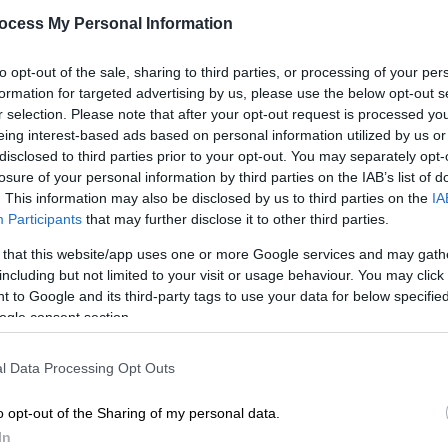
μπαίνουμε στην θερινή ώρα
Μ
ocess My Personal Information
Τη συγκεκριμένη μέρα, τα ρολόγια θα
0
προχωρήσουν μία ώρα μπροστά
to opt-out of the sale, sharing to third parties, or processing of your per
formation for targeted advertising by us, please use the below opt-out s
r selection. Please note that after your opt-out request is processed y
eing interest-based ads based on personal information utilized by us or
Κε
disclosed to third parties prior to your opt-out. You may separately opt-
Κ
losure of your personal information by third parties on the IAB’s list of
0
. This information may also be disclosed by us to third parties on the
IA
Ελλάδα
|
27.03.2026 05:00
Participants
that may further disclose it to other third parties.
Αλλαγή ώρας 2026: Μια ανάσα από
 that this website/app uses one or more Google services and may gath
τη θερινή ώρα - Πότε αλλάζει
including but not limited to your visit or usage behaviour. You may click 
Με
 to Google and its third-party tags to use your data for below specifi
Τη συγκεκριμένη μέρα, τα ρολόγια θα
Μ
ogle consent section.
προχωρήσουν μία ώρα μπροστά
0
l Data Processing Opt Outs
o opt-out of the Sharing of my personal data.
Ώρ
In