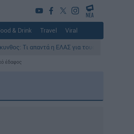
ood & Drink
Travel
Viral
αντά η ΕΛΑΣ για τους 8 βιασμούς τουριστριών -
κό έδαφος