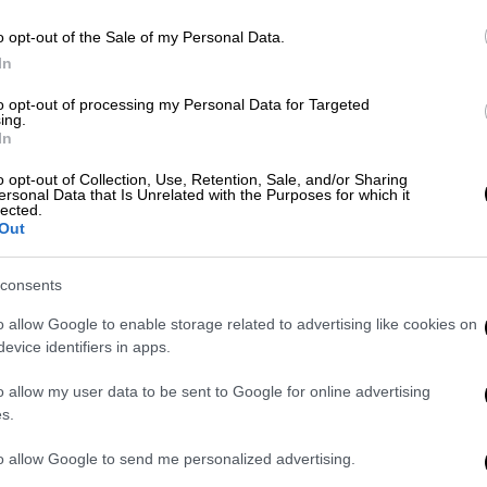
Ώ
o opt-out of the Sale of my Personal Data.
In
Ελλάδα
|
23.03.2026 04:00
Αλλαγή ώρας 2026: Ποια Κυριακή
to opt-out of processing my Personal Data for Targeted
ΑΘ
ing.
γυρίζουμε τα ρολόγια μία ώρα
In
Α
μπροστά
o opt-out of Collection, Use, Retention, Sale, and/or Sharing
ersonal Data that Is Unrelated with the Purposes for which it
Τη συγκεκριμένη μέρα, τα ρολόγια θα
lected.
προχωρήσουν μία ώρα μπροστά
Out
consents
o allow Google to enable storage related to advertising like cookies on
evice identifiers in apps.
o allow my user data to be sent to Google for online advertising
s.
Ελλάδα
|
20.03.2026 05:00
Αλλαγή ώρας 2026: Πότε
to allow Google to send me personalized advertising.
γυρίζουμε στην θερινή ώρα