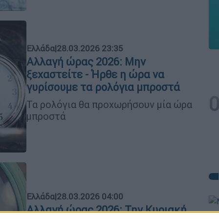
Ελλάδα
|
28.03.2026 23:35
Αλλαγή ώρας 2026: Μην
ξεχαστείτε - Ήρθε η ώρα να
γυρίσουμε τα ρολόγια μπροστά
Τα ρολόγια θα προχωρήσουν μία ώρα
μπροστά
Ελλάδα
|
28.03.2026 04:00
Αλλαγή ώρας 2026: Την Κυριακή
Με