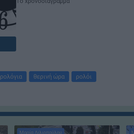
Το χρονοδιάγραμμα
ρολόγια
θερινή ώρα
ρολόι
Μαρία Λιλιοπούλου
Μ