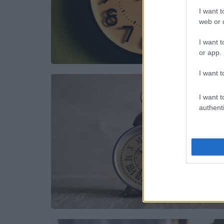
I want t
web or d
I want t
or app.
I want t
I want t
authenti