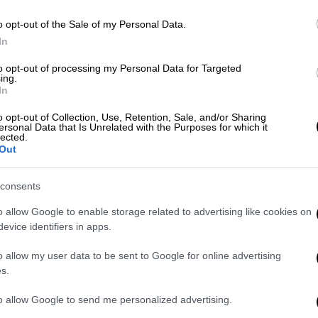
o opt-out of the Sale of my Personal Data.
ΑΠ
In
Ε
Ελλάδα
|
23.03.2026 04:00
Ά
Αλλαγή ώρας 2026: Ποια Κυριακή
to opt-out of processing my Personal Data for Targeted
ing.
δ
γυρίζουμε τα ρολόγια μία ώρα
In
μπροστά
o opt-out of Collection, Use, Retention, Sale, and/or Sharing
ersonal Data that Is Unrelated with the Purposes for which it
Τη συγκεκριμένη μέρα, τα ρολόγια θα
lected.
προχωρήσουν μία ώρα μπροστά
Out
ΑΠ
Σ
consents
τ
o allow Google to enable storage related to advertising like cookies on
evice identifiers in apps.
o allow my user data to be sent to Google for online advertising
s.
Ελλάδα
|
20.03.2026 05:00
Αλλαγή ώρας 2026: Πότε
to allow Google to send me personalized advertising.
γυρίζουμε στην θερινή ώρα