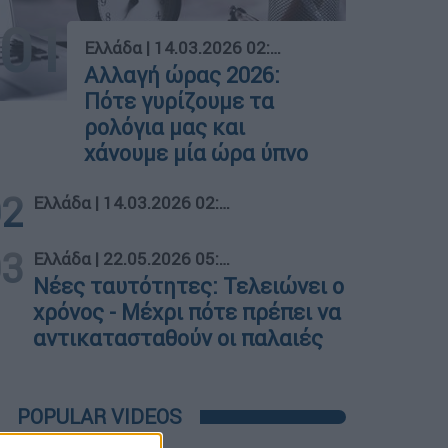
01
Ελλάδα
|
14.03.2026 02:00
Αλλαγή ώρας 2026:
Πότε γυρίζουμε τα
ρολόγια μας και
χάνουμε μία ώρα ύπνο
02
Ελλάδα
|
14.03.2026 02:00
03
Ελλάδα
|
22.05.2026 05:00
Νέες ταυτότητες: Τελειώνει ο
χρόνος - Μέχρι πότε πρέπει να
αντικατασταθούν οι παλαιές
POPULAR VIDEOS