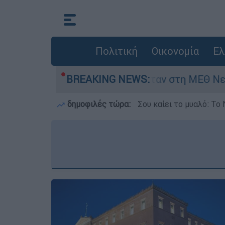
Πολιτική
Οικονομία
Ελ
ημερών - Νοσηλευόταν στη ΜΕΘ Νεογνών
BREAKING NEWS:
δημοφιλές τώρα:
Σου καίει το μυαλό: Το 