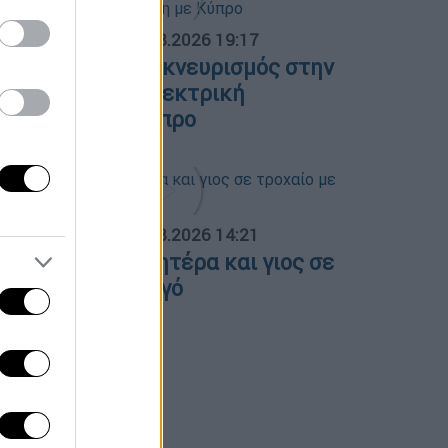
ΟΣΠΑΣΜΑΤΑ...
|
07.08.2026 19:17
λλάδα - Γαλλία: Εκνευρισμός στην
γκυρα για την ηλεκτρική
ιασύνδεση με Κύπρο
ΟΣΠΑΣΜΑΤΑ...
|
07.08.2026 14:21
έρρες: Νεκροί μητέρα και γιος σε
ροχαίο με φορτηγό