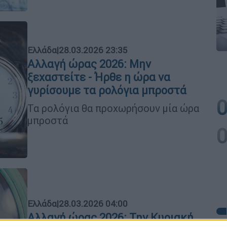
Ελλάδα
|
28.03.2026 23:35
Αλλαγή ώρας 2026: Μην
ξεχαστείτε - Ήρθε η ώρα να
γυρίσουμε τα ρολόγια μπροστά
Τα ρολόγια θα προχωρήσουν μία ώρα
μπροστά
Ελλάδα
|
28.03.2026 04:00
Αλλαγή ώρας 2026: Την Κυριακή