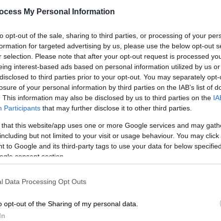
μπαίνουμε στην θερινή ώρα
ocess My Personal Information
Τη συγκεκριμένη μέρα, τα ρολόγια θα
Κε
προχωρήσουν μία ώρα μπροστά
to opt-out of the sale, sharing to third parties, or processing of your per
Κ
formation for targeted advertising by us, please use the below opt-out s
0
r selection. Please note that after your opt-out request is processed y
eing interest-based ads based on personal information utilized by us or
disclosed to third parties prior to your opt-out. You may separately opt-
losure of your personal information by third parties on the IAB’s list of
Κε
. This information may also be disclosed by us to third parties on the
IA
Ελλάδα
|
27.03.2026 05:00
Participants
that may further disclose it to other third parties.
Κ
Αλλαγή ώρας 2026: Μια ανάσα από
0
 that this website/app uses one or more Google services and may gath
τη θερινή ώρα - Πότε αλλάζει
including but not limited to your visit or usage behaviour. You may click 
 to Google and its third-party tags to use your data for below specifi
Τη συγκεκριμένη μέρα, τα ρολόγια θα
ogle consent section.
προχωρήσουν μία ώρα μπροστά
Ώρ
Ώ
l Data Processing Opt Outs
o opt-out of the Sharing of my personal data.
In