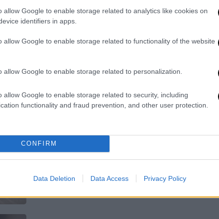
o allow Google to enable storage related to analytics like cookies on
Μια ανάσα από την αλλαγή ώρας
evice identifiers in apps.
o allow Google to enable storage related to functionality of the website
o allow Google to enable storage related to personalization.
o allow Google to enable storage related to security, including
Ελλάδα
|
19.03.2026 05:10
cation functionality and fraud prevention, and other user protection.
Αλλαγή ώρας 2026: Πότε
γυρίζουμε τα ρολόγια μας στη
θερινή ώρα
CONFIRM
Μια ανάσα από την αλλαγή ώρας
Data Deletion
Data Access
Privacy Policy