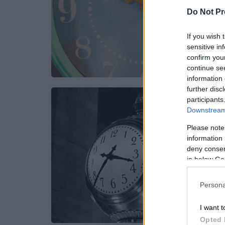
Do Not Pr
If you wish 
sensitive in
confirm you
continue se
information 
further disc
participants
Downstream 
Please note
information 
deny consent
in below Go
Persona
I want t
Opted 