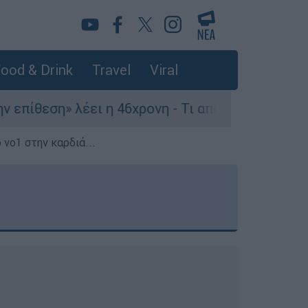
ood & Drink
Travel
Viral
έει η 46χρονη - Τι αποκάλυψε στους αστυνομικού
 νο1 στην καρδιά...