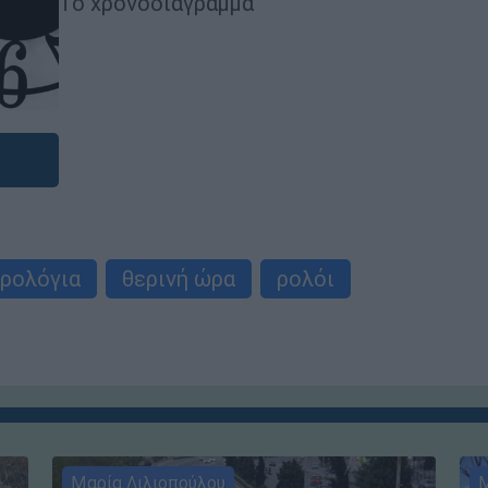
Το χρονοδιάγραμμα
ρολόγια
θερινή ώρα
ρολόι
Μαρία Λιλιοπούλου
Μ