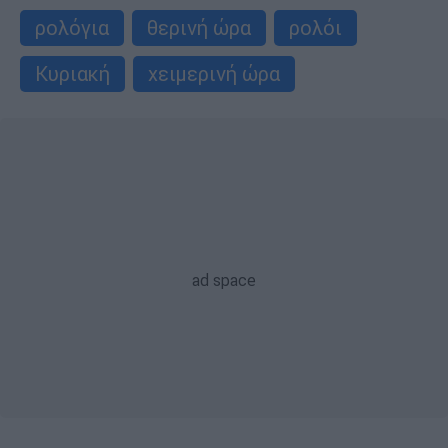
ρολόγια
θερινή ώρα
ρολόι
Κυριακή
χειμερινή ώρα