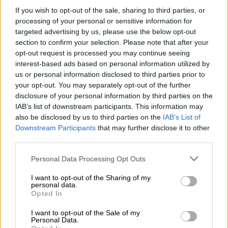
If you wish to opt-out of the sale, sharing to third parties, or
processing of your personal or sensitive information for
targeted advertising by us, please use the below opt-out
section to confirm your selection. Please note that after your
opt-out request is processed you may continue seeing
interest-based ads based on personal information utilized by
us or personal information disclosed to third parties prior to
Ελλάδα
|
20.03.2026 05:00
your opt-out. You may separately opt-out of the further
Αλλαγή ώρας 2026: Πότε γυρίζουμε
disclosure of your personal information by third parties on the
στην θερινή ώρα
IAB’s list of downstream participants. This information may
also be disclosed by us to third parties on the
IAB’s List of
Μια ανάσα από την αλλαγή ώρας
Downstream Participants
that may further disclose it to other
third parties.
Please note that this website/app uses one or more Google
Personal Data Processing Opt Outs
services and may gather and store information including but
not limited to your visit or usage behaviour. You may click to
I want to opt-out of the Sharing of my
personal data.
grant or deny consent to Google and its third-party tags to
Opted In
use your data for below specified purposes in below Google
consent section.
I want to opt-out of the Sale of my
Personal Data.