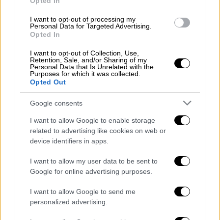
Opted In
I want to opt-out of processing my
Personal Data for Targeted Advertising.
Opted In
I want to opt-out of Collection, Use,
Retention, Sale, and/or Sharing of my
Personal Data that Is Unrelated with the
Purposes for which it was collected.
Ελλάδα
|
19.03.2026 05:10
Opted Out
Αλλαγή ώρας 2026: Πότε γυρίζουμε τα
Google consents
ρολόγια μας στη θερινή ώρα
I want to allow Google to enable storage
Μια ανάσα από την αλλαγή ώρας
related to advertising like cookies on web or
device identifiers in apps.
I want to allow my user data to be sent to
Google for online advertising purposes.
I want to allow Google to send me
personalized advertising.