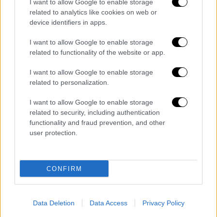
I want to allow Google to enable storage
related to analytics like cookies on web or
device identifiers in apps.
I want to allow Google to enable storage
related to functionality of the website or app.
I want to allow Google to enable storage
related to personalization.
Ελλάδα
|
14.03.2026 02:00
Αλλαγή ώρας 2026: Πότε γυρίζουμε τα
I want to allow Google to enable storage
ρολόγια μας και χάνουμε μία ώρα ύπνο
related to security, including authentication
functionality and fraud prevention, and other
Το Σαββατοκύριακο που αλλάζει η ώρα
user protection.
CONFIRM
Data Deletion
Data Access
Privacy Policy