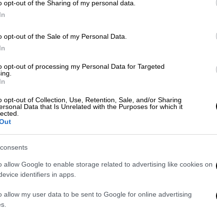
o opt-out of the Sharing of my personal data.
In
o opt-out of the Sale of my Personal Data.
In
Ελλάδα
|
30.05.2025 16:18
to opt-out of processing my Personal Data for Targeted
ΣτΕ: Συνταγματικός ο γάμος
ing.
In
ομόφυλων ζευγαριών - Η απόφαση
Η απόφαση της Ολομέλειας του ΣτΕ –
o opt-out of Collection, Use, Retention, Sale, and/or Sharing
Κε
ersonal Data that Is Unrelated with the Purposes for which it
Απορρίφθηκε η αίτηση ακύρωσης
lected.
Κ
Out
σωματείων
0
consents
o allow Google to enable storage related to advertising like cookies on
evice identifiers in apps.
Πολιτική
|
01.04.2025 15:53
Ώρ
Το υπουργείο Δικαιοσύνης «κόβει»
Ώ
o allow my user data to be sent to Google for online advertising
τη δυνατότητα χρήσης
s.
παρένθετης μητέρας από