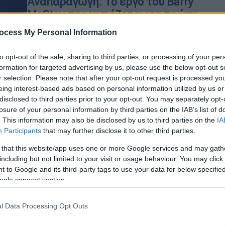
Αναπαραγωγή: Το έργο του Barry
McStay παρουσιάζεται για πρώτη
φορά στην Ελλάδα
ocess My Personal Information
Πώς αποδεικνύεις ότι είσαι
«κατάλληλος» για γονιός, όταν το
to opt-out of the sale, sharing to third parties, or processing of your per
σύστημα απογυμνώνει τη ζωή σου;
formation for targeted advertising by us, please use the below opt-out s
r selection. Please note that after your opt-out request is processed y
eing interest-based ads based on personal information utilized by us or
disclosed to third parties prior to your opt-out. You may separately opt-
losure of your personal information by third parties on the IAB’s list of
. This information may also be disclosed by us to third parties on the
IA
Participants
that may further disclose it to other third parties.
Πολιτική
|
31.05.2025 12:54
Αντώνης Σαμαράς: Πλήγμα στην
 that this website/app uses one or more Google services and may gath
παραδοσιακή οικογένεια η
including but not limited to your visit or usage behaviour. You may click 
 to Google and its third-party tags to use your data for below specifi
απόφαση του ΣτΕ για την υιοθεσία
ogle consent section.
από ομόφυλα ζευγάρια
«Το πλήγμα στην παραδοσιακή
l Data Processing Opt Outs
οικογένεια είναι ισχυρό» ανέφερε