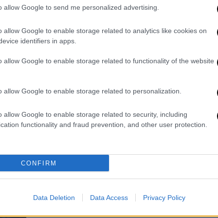
to allow Google to send me personalized advertising.
ομόφυλα ζευγάρια
Ο υπουργός Δικαιοσύνης απέκλεισε
ΑΠ
o allow Google to enable storage related to analytics like cookies on
τη δυνατότητα τα ομόφυλα ζευγάρια
Λ
evice identifiers in apps.
ανδρών ή οι μοναχικοί άνδρες να
δ
μπορούν να αποκτούν παιδί μέσω
o allow Google to enable storage related to functionality of the website
παρένθετης μητρότητας
o allow Google to enable storage related to personalization.
Ώρ
Ώ
o allow Google to enable storage related to security, including
Πολιτική
|
31.12.2024 06:50
cation functionality and fraud prevention, and other user protection.
Βουλή: Τι συνέβη το 2024 - Τα
δύσκολα νομοσχέδια της
κυβέρνησης και η αντιπολίτευση
Κε
CONFIRM
Κ
Μια κοινοβουλευτική χρονιά με
0
έντονες πολιτικές ζυμώσεις και νέες
προκλήσεις φτάνει στο τέλος της
Data Deletion
Data Access
Privacy Policy