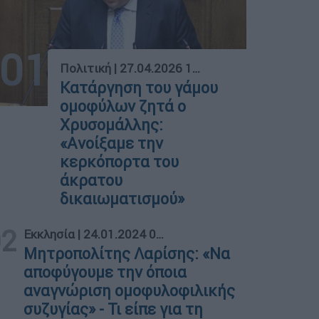
01
Πολιτική
|
27.04.2026 18:23
Κατάργηση του γάμου
ομοφύλων ζητά ο
Χρυσομάλλης:
«Aνοίξαμε την
κερκόπορτα του
άκρατου
δικαιωματισμού»
02
Εκκλησία
|
24.01.2024 09:37
Μητροπολίτης Λαρίσης: «Να
αποφύγουμε την όποια
αναγνώριση ομοφυλοφιλικής
συζυγίας» - Τι είπε για τη