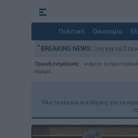
Πολιτική
Οικονομία
Ελ
ούστου
Η μάχη για τα Στενά του Ορμούζ: Τ
BREAKING NEWS:
Πρωινή ενημέρωση:
➔ Δείτε τα πρωτοσέλι
σήμερα
Όλα τα νέα και οι ειδήσεις για το νο
τ