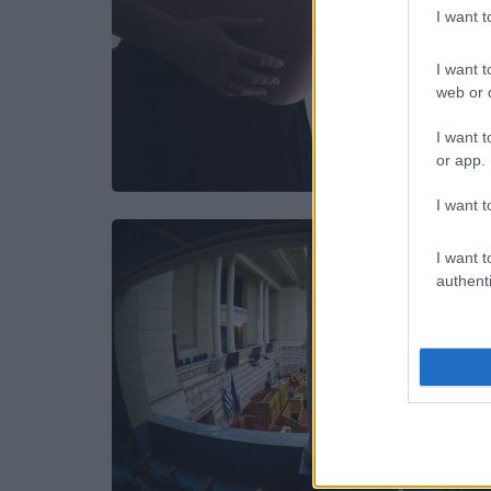
I want 
I want t
web or d
I want t
or app.
I want t
I want t
authenti