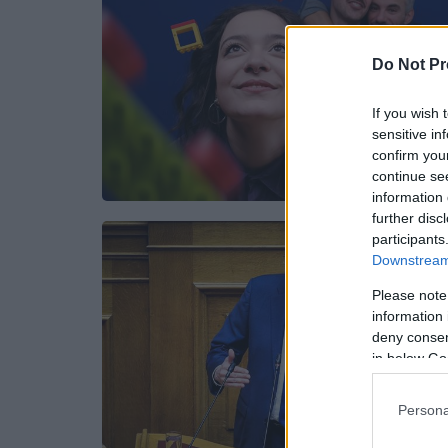
Do Not Pr
If you wish 
sensitive in
confirm you
continue se
information 
further disc
participants
Downstream 
Please note
information 
deny consent
in below Go
Persona