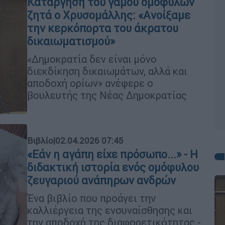
Κατάργηση του γάμου ομοφύλων
ζητά ο Χρυσομάλλης: «Aνοίξαμε
την κερκόπορτα του άκρατου
δικαιωματισμού»
«Δημοκρατία δεν είναι μόνο
διεκδίκηση δικαιωμάτων, αλλά και
αποδοχή ορίων» ανέφερε ο
βουλευτής της Νέας Δημοκρατίας
Βιβλίο
|
02.04.2026 07:45
«Εάν η αγάπη είχε πρόσωπο...» - Η
διδακτική ιστορία ενός ομόφυλου
ζευγαριού ανάπηρων ανδρών
Ένα βιβλίο που προάγει την
καλλιέργεια της ενσυναίσθησης και
την αποδοχή της διαφορετικότητας -