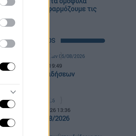
θέση του για τα ομόφυλα
ζευγάρια - Εφαρμόζουμε τις
εξαγγελίες»
POPULAR VIDEOS
ντρικό...
|
05.08.2026 19:49
εντρικό δελτίο ειδήσεων
5/08/2026
α Ελλάδος...
|
05.08.2026 13:36
ρα Ελλάδος 05/08/2026