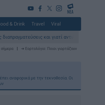
ood & Drink
Travel
Viral
εις και γιατί αντιδρούν οι ΗΠΑ
Κυνήγι χρ
 σήμερα
|
➔ Εορτολόγιο: Ποιοι γιορτάζουν
λέπει αναφορικά με την τεκνοθεσία. Οι
ων