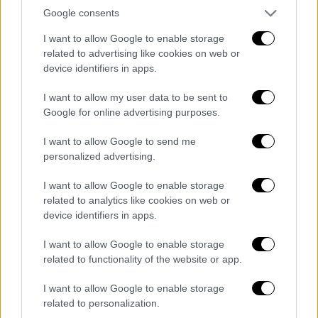
Κρήτη: Βγήκε από την εντατική η
Google consents
36χρονη έγκυος που νοσούσε με
κορονοϊό
I want to allow Google to enable storage
related to advertising like cookies on web or
Υπό ιατρική παρακολούθηση είναι οι
device identifiers in apps.
ζωτικές λειτουργίες του εμβρύου που
κυοφορεί
I want to allow my user data to be sent to
Google for online advertising purposes.
I want to allow Google to send me
personalized advertising.
I want to allow Google to enable storage
related to analytics like cookies on web or
device identifiers in apps.
I want to allow Google to enable storage
related to functionality of the website or app.
I want to allow Google to enable storage
Ελλάδα
|
02.09.2021 21:45
related to personalization.
Κρήτη: Ώρες αγωνίας για την