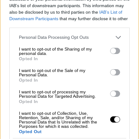
IAB’s list of downstream participants. This information may
Μελίνας - Η απόφαση του δικαστηρίου
also be disclosed by us to third parties on the
IAB’s List of
Αποζημίωση για ψυχική οδύνη
Downstream Participants
that may further disclose it to other
third parties.
Please note that this website/app uses one or more Google
Personal Data Processing Opt Outs
services and may gather and store information including but
not limited to your visit or usage behaviour. You may click to
I want to opt-out of the Sharing of my
personal data.
grant or deny consent to Google and its third-party tags to
Opted In
use your data for below specified purposes in below Google
consent section.
I want to opt-out of the Sale of my
Personal Data.
Opted In
I want to opt-out of processing my
Personal Data for Targeted Advertising.
Opted In
I want to opt-out of Collection, Use,
Retention, Sale, and/or Sharing of my
Personal Data that Is Unrelated with the
Purposes for which it was collected.
Ελλάδα
|
16.09.2021 15:44
Opted Out