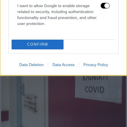
διασωληνωμένη έγκυο - Δεν μπόρεσαν
I want to allow Google to enable storage
related to security, including authentication
να κάνουν καισαρική
functionality and fraud prevention, and other
Οι γιατροί παρακολουθούν στενά την
user protection.
36χρονη και δεν έχουν εγκαταλείψει τις
προσπάθειές τους να πάρουν το μωρό
CONFIRM
Data Deletion
Data Access
Privacy Policy