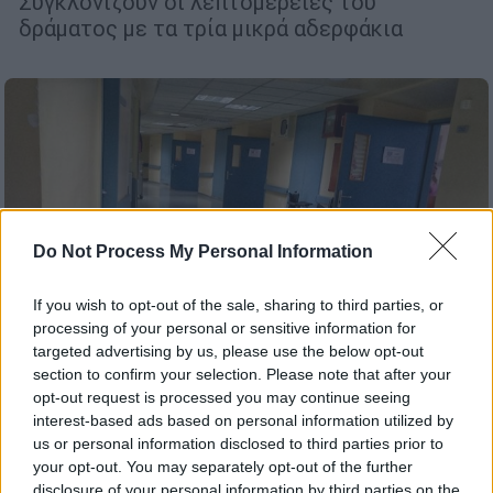
Συγκλονίζουν οι λεπτομέρειες του
δράματος με τα τρία μικρά αδερφάκια
Do Not Process My Personal Information
If you wish to opt-out of the sale, sharing to third parties, or
processing of your personal or sensitive information for
targeted advertising by us, please use the below opt-out
section to confirm your selection. Please note that after your
opt-out request is processed you may continue seeing
interest-based ads based on personal information utilized by
Ελλάδα
|
10.05.2023 13:23
us or personal information disclosed to third parties prior to
Αποζημίωση 460.000 ευρώ από το
your opt-out. You may separately opt-out of the further
Βενιζέλειο στην οικογένεια της μικρής
disclosure of your personal information by third parties on the