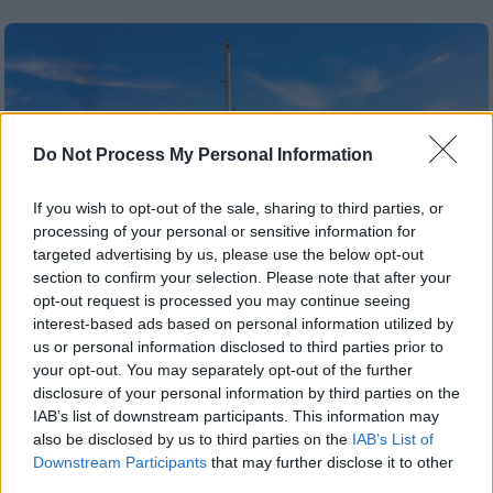
Do Not Process My Personal Information
If you wish to opt-out of the sale, sharing to third parties, or
processing of your personal or sensitive information for
targeted advertising by us, please use the below opt-out
section to confirm your selection. Please note that after your
opt-out request is processed you may continue seeing
interest-based ads based on personal information utilized by
us or personal information disclosed to third parties prior to
your opt-out. You may separately opt-out of the further
Ελλάδα
|
03.05.2025 12:00
disclosure of your personal information by third parties on the
Αλόννησος: ΕΔΕ για το σπάσιμο του
IAB’s list of downstream participants. This information may
κάβου την ώρα της επιβίβασης - Με
also be disclosed by us to third parties on the
IAB’s List of
εντολή Κικίλα απομακρύνεται ο
Downstream Participants
that may further disclose it to other
third parties.