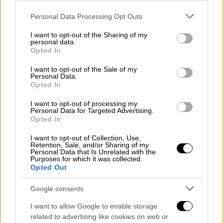
λιμενάρχης του νησιού
Please note that this website/app uses one or more Google
Θα διενεργηθεί ΕΔΕ για το περιστατικό
Personal Data Processing Opt Outs
services and may gather and store information including but
not limited to your visit or usage behaviour. You may click to
I want to opt-out of the Sharing of my
personal data.
grant or deny consent to Google and its third-party tags to
Opted In
use your data for below specified purposes in below Google
consent section.
I want to opt-out of the Sale of my
Personal Data.
Opted In
I want to opt-out of processing my
Personal Data for Targeted Advertising.
Opted In
I want to opt-out of Collection, Use,
Retention, Sale, and/or Sharing of my
Personal Data that Is Unrelated with the
Purposes for which it was collected.
Opted Out
Google consents
Viral
|
30.04.2025 23:50
I want to allow Google to enable storage
Έσπασε ο κάβος πλοίου στην Αλόννησο
related to advertising like cookies on web or